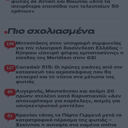
φωτιές σε Αττική και Βοιωτία: «Από τα
ισχυρότερα επεισόδια των τελευταίων 50
χρόνων»
Πιο σχολιασμένα
Μητσοτάκης στην υπογραφή συμφωνίας
198
για την ηλεκτρική διασύνδεση Ελλάδας –
Κύπρου: «Ισχυρή ψήφος εμπιστοσύνης» η
είσοδος της Meridiam στην GSI
Canadair 515: Οι πρώτες εικόνες από την
127
κατασκευή του αεροσκάφους που θα
επιχειρεί και τη νύχτα στα μέτωπα της
φωτιάς
Αυγερινός, Μουτσάτσου και ακόμη 20
85
πρώην στελέχη κατά Καρυστιανού: «Δεν
αποχωρήσαμε για καρέκλες», αιχμές για
«συγκεντρωτικό μοντέλο»
Κρανίου τόπος το Πόρτο Γερμενό μετά το
51
καταστροφικό πέρασμα της φωτιάς –
Ξεκίνησε η αυτοψία στα καμένα σπίτια