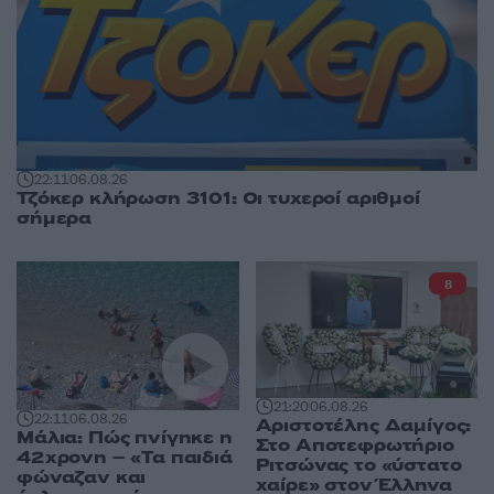
22:11
06.08.26
Τζόκερ κλήρωση 3101: Οι τυχεροί αριθμοί
σήμερα
8
21:20
06.08.26
22:11
06.08.26
Αριστοτέλης Δαμίγος:
Μάλια: Πώς πνίγηκε η
Στο Αποτεφρωτήριο
42χρονη – «Τα παιδιά
Ριτσώνας το «ύστατο
φώναζαν και
χαίρε» στον Έλληνα