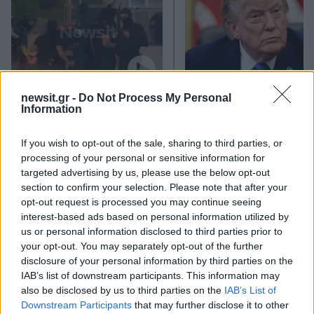
Στη ΓΑΔΑ η 46χρονη που
Τραμπ: «Ο πόλεμος με
newsit.gr -
Do Not Process My Personal
κατηγορείται για
Ιράν θα τελειώσει αρκ
Information
συμμετοχή στην τραγωδία
σύντομα – Εμείς ελέγχ
της Μαρφίν - Μεταφέρθηκε
τα Στενά του Ορμού
If you wish to opt-out of the sale, sharing to third parties, or
απευθείας από το
processing of your personal or sensitive information for
αεροδρόμιο
targeted advertising by us, please use the below opt-out
section to confirm your selection. Please note that after your
Σχόλια
opt-out request is processed you may continue seeing
interest-based ads based on personal information utilized by
us or personal information disclosed to third parties prior to
your opt-out. You may separately opt-out of the further
disclosure of your personal information by third parties on the
IAB’s list of downstream participants. This information may
Σχολίασε εδώ
also be disclosed by us to third parties on the
IAB’s List of
Downstream Participants
that may further disclose it to other