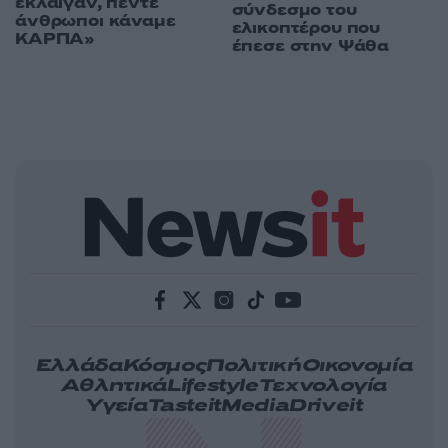
έκλαιγαν, πέντε
σύνδεσμο του
άνθρωποι κάναμε
ελικοπτέρου που
ΚΑΡΠΑ»
έπεσε στην Ψάθα
Ελλάδα
Κόσμος
Πολιτική
Οικονομία
Αθλητικά
Lifestyle
Τεχνολογία
Υγεία
Tasteit
Media
Driveit