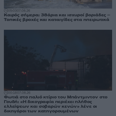
05:03
07.08.26
Καιρός σήμερα: 38άρια και ισχυροί βοριάδες –
Τοπικές βροχές και καταιγίδες στα ηπειρωτικά
00:18
07.08.26
Φωτιά στο παλιό κτίριο του Μπάντμιντον στο
Γουδή: «Η δικογραφία περιέχει πλήθος
ελλείψεων και σοβαρών κενών» λένε οι
δικηγόροι των κατηγορουμένων