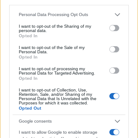
third parties.
50 /50
Please note that this website/app uses one or more Google
Personal Data Processing Opt Outs
services and may gather and store information including but
not limited to your visit or usage behaviour. You may click to
I want to opt-out of the Sharing of my
personal data.
grant or deny consent to Google and its third-party tags to
Opted In
use your data for below specified purposes in below Google
2000 /2000
consent section.
I want to opt-out of the Sale of my
Personal Data.
Υποβολή σχολίου
Opted In
I want to opt-out of processing my
Όροι Χρήσης
. Το site προστατεύεται από reCAPTCHA, ισχύουν
Personal Data for Targeted Advertising.
Πολιτική Απορρήτου
&
Όροι Χρήσης
της Google.
Opted In
Ελλάδα
I want to opt-out of Collection, Use,
ΗΡΑΚΛΕΙΟ ΚΡΗΤΗΣ
ΠΛΑΤΑΝΟΣ
Retention, Sale, and/or Sharing of my
Personal Data that Is Unrelated with the
Purposes for which it was collected.
Share:
Opted Out
Ακολουθήστε το Νewsit.gr στο
Google News
και
Google consents
ενημερωθείτε πρώτοι για όλη την ειδησεογραφία και τα
τελευταία νέα
της ημέρας
I want to allow Google to enable storage