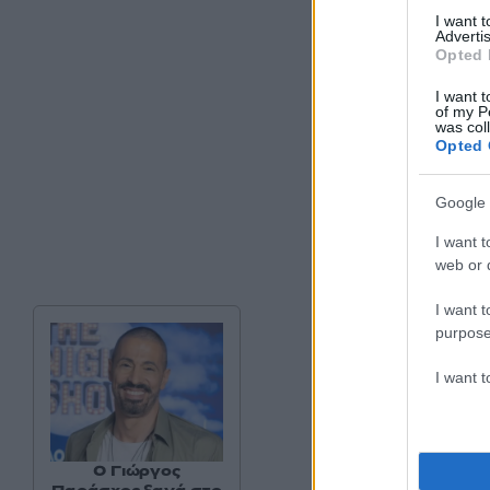
I want 
Advertis
Opted 
I want t
of my P
was col
Opted 
Google 
I want t
web or d
I want t
purpose
I want 
O Γιώργος