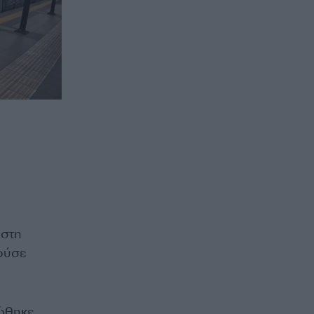
 στη
λούσε
ιώθηκε