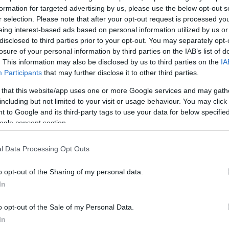
θμό του Μοσχάτου.
formation for targeted advertising by us, please use the below opt-out s
r selection. Please note that after your opt-out request is processed y
eing interest-based ads based on personal information utilized by us or
αφέρουν ότι «το άρτια εκπαιδευμένο προσωπικό ενή
disclosed to third parties prior to your opt-out. You may separately opt-
φθηκε το πρόβλημα προλαβαίνοντας τα χειρότερα και
losure of your personal information by third parties on the IAB’s list of
. This information may also be disclosed by us to third parties on the
IA
 σημειώνουν ότι: «Κάθε μέρα που ξημερώνει στη Γρα
Participants
that may further disclose it to other third parties.
ουν το σταυρό τους να μη τους συμβεί κάτι κακό κατά
ας τους».
 that this website/app uses one or more Google services and may gath
including but not limited to your visit or usage behaviour. You may click 
 to Google and its third-party tags to use your data for below specifi
ποίησαν πως οι συρμοί αποσύρονται άμεσα και
ogle consent section.
ζοντας φόβους πως λόγω της παλαιότητάς τους,
ουσιάσουν εκ νέου κάποιο πρόβλημα.
l Data Processing Opt Outs
o opt-out of the Sharing of my personal data.
ΔΙΑΦΗΜΙΣΗ
In
o opt-out of the Sale of my Personal Data.
In