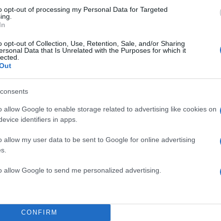
to opt-out of processing my Personal Data for Targeted
ing.
In
o opt-out of Collection, Use, Retention, Sale, and/or Sharing
ersonal Data that Is Unrelated with the Purposes for which it
lected.
Out
consents
o allow Google to enable storage related to advertising like cookies on
evice identifiers in apps.
o allow my user data to be sent to Google for online advertising
s.
to allow Google to send me personalized advertising.
CONFIRM