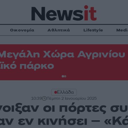
Οικονομία
Αθλητικά
Lifestyle
Medi
Μεγάλη Χώρα Αγρινίου -
ϊκό πάρκο
Ελλάδα
10:39
Πέμπτη 2 Ιανουαρίου 2025
οιξαν οι πόρτες σ
αν εν κινήσει – «Κ