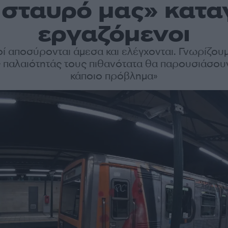
 σταυρό μας» κατα
εργαζόμενοι
ί αποσύρονται άμεσα και ελέγχονται. Γνωρίζουμ
 παλαιότητάς τους πιθανότατα θα παρουσιάσου
κάποιο πρόβλημα»