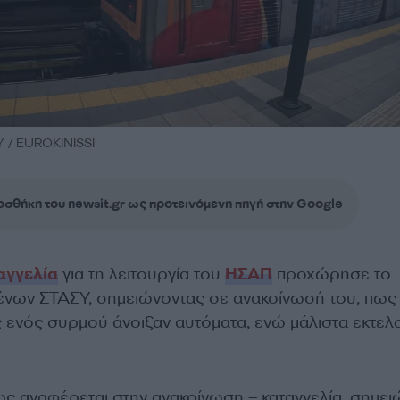
/ EUROKINISSI
σθήκη του newsit.gr ως προτεινόμενη πηγή στην Google
αγγελία
για τη λειτουργία του
ΗΣΑΠ
προχώρησε το
νων ΣΤΑΣΥ, σημειώνοντας σε ανακοίνωσή του, πως
ς ενός συρμού άνοιξαν αυτόματα, ενώ μάλιστα εκτε
πως αναφέρεται στην ανακοίνωση – καταγγελία, σημε