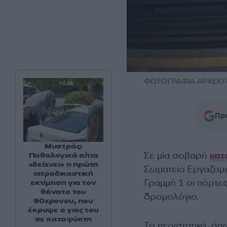
ΦΩΤΟΓΡΑΦΙΑ ΑΡΧΕΙΟΥ 
Προ
Μυστράς:
Σε μία σοβαρή
κατ
Παθολογικά αίτια
«δείχνει» η πρώτη
Σωματείο Εργαζομέ
ιατροδικαστική
Γραμμή 1 οι πόρτε
εκτίμηση για τον
θάνατο του
δρομολόγιο.
90χρονου, που
έκρυψε ο γιος του
σε καταψύκτη
Το περιστατικό, ό