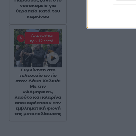
Παράσχος ξανά στο
νοσοκομείο για
θεραπεία κατά του
καρκίνου
Ανανεώθηκε
πριν 12 λεπτά
Συγκίνηση στο
τελευταίο αντίο
στον Λάκη Χαλκιά:
Με την
«Φάμπρικα»,
λαούτο και κλαρίνα
αποχαιρέτησαν την
εμβληματική φωνή
της μεταπολίτευσης