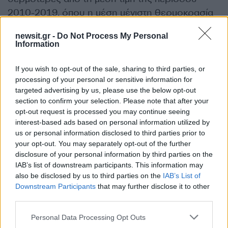
2010-2019, όπου η μέση μέγιστη θερμοκρασία
του μήνα κυμάνθηκε +1.5 ºC πάνω από τα
newsit.gr -
Do Not Process My Personal
κανονικά επίπεδα. Στην Σπάρτη τις 29 από τις 31
Information
ημέρες του μήνα σημειώθηκαν θετικές
αποκλίσεις με μέση μέγιστη θερμοκρασία στους
If you wish to opt-out of the sale, sharing to third parties, or
28.1°C.
processing of your personal or sensitive information for
targeted advertising by us, please use the below opt-out
section to confirm your selection. Please note that after your
Σημαντικό να σημειωθεί πως στην Πελοπόννησο
opt-out request is processed you may continue seeing
ο Οκτώβριος του 2024 αποτελεί τον 13ο
interest-based ads based on personal information utilized by
us or personal information disclosed to third parties prior to
συνεχόμενο μήνα (από τον Οκτώβριο 2023) με
your opt-out. You may separately opt-out of the further
θετικές αποκλίσεις θερμοκρασίας ενώ για την
disclosure of your personal information by third parties on the
Κρήτη είναι ο 16ος συνεχόμενος μήνας (από τον
IAB’s list of downstream participants. This information may
also be disclosed by us to third parties on the
IAB’s List of
Ιούλιο 2023).
Downstream Participants
that may further disclose it to other
ΔΙΑΦΗΜΙΣΗ
third parties.
Please note that this website/app uses one or more Google
Personal Data Processing Opt Outs
services and may gather and store information including but