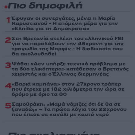
Πιο δημοφιλή
1
Έφυγαν οι συνεργάτες, μένει η Μαρία
Καρυστιανού - Η επόμενη μέρα για την
«Ελπίδα για τη Δημοκρατία»
2
Στη Βρετανία στελέχη του ελληνικού FBI
για να παραλάβουν την 46χρονη για την
τραγωδία της Μαρφίν - Η διαδικασία που
θα ακολουθηθεί
3
Ψάθα: «Δεν υπήρξε τεχνικό πρόβλημα με
τα δύο ελικόπτερα» κατέθεσαν ο Βρετανός
χειριστής και ο Έλληνας διερμηνέας
4
«Βαριά καμπάνα» στον 27χρονο τράπερ
που έτρεχε με 182 χιλιόμετρα την ώρα σε
δρόμο με όριο τα 80
5
Σαμοθράκη: «Μαμά νόμιζες ότι δε θα σε
ξαναδώ;» – Τα πρώτα λόγια του 22χρονου
που έπεσε σε κανάλι με καυτό νερό