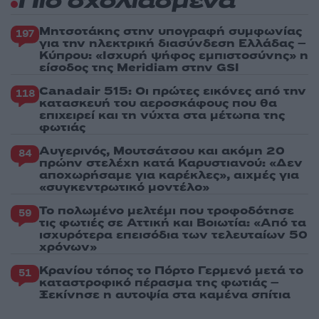
Πιο σχολιασμένα
Μητσοτάκης στην υπογραφή συμφωνίας
197
για την ηλεκτρική διασύνδεση Ελλάδας –
Κύπρου: «Ισχυρή ψήφος εμπιστοσύνης» η
είσοδος της Meridiam στην GSI
Canadair 515: Οι πρώτες εικόνες από την
118
κατασκευή του αεροσκάφους που θα
επιχειρεί και τη νύχτα στα μέτωπα της
φωτιάς
Αυγερινός, Μουτσάτσου και ακόμη 20
84
πρώην στελέχη κατά Καρυστιανού: «Δεν
αποχωρήσαμε για καρέκλες», αιχμές για
«συγκεντρωτικό μοντέλο»
Το πολωμένο μελτέμι που τροφοδότησε
59
τις φωτιές σε Αττική και Βοιωτία: «Από τα
ισχυρότερα επεισόδια των τελευταίων 50
χρόνων»
Κρανίου τόπος το Πόρτο Γερμενό μετά το
51
καταστροφικό πέρασμα της φωτιάς –
Ξεκίνησε η αυτοψία στα καμένα σπίτια