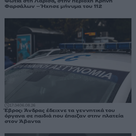
Φωτιά στη Λάρισα, στην περιοχή Κρήνη
Φαρσάλων – Ήχησε μήνυμα του 112
17:34
06.08.26
Έβρος: Άνδρας έδειχνε τα γεννητικά του
όργανα σε παιδιά που έπαιζαν στην πλατεία
στον Άβαντα