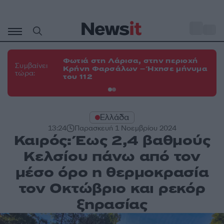
Μετάβαση
σε
o
34
περιεχόμενο
Φωτιά στη Λάρισα, στην περιοχή
Φω
Συμβαίνει
Κρήνη Φαρσάλων – Ήχησε μήνυμα
Κο
τώρα:
του 112
α
Ελλάδα
13:24
Παρασκευή 1 Νοεμβρίου 2024
Καιρός: Έως 2,4 βαθμούς
Κελσίου πάνω από τον
μέσο όρο η θερμοκρασία
τον Οκτώβριο και ρεκόρ
ξηρασίας