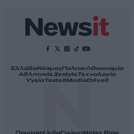
Ελλάδα
Κόσμος
Πολιτική
Οικονομία
Αθλητικά
Lifestyle
Τεχνολογία
Υγεία
Tasteit
Media
Driveit
Πρωτοσέλιδα
Γνώμη
Melas Blog