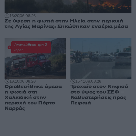
16:20
06.08.26
Σε ύφεση η φωτιά στην Ηλεία στην περιοχή
της Αγίας Μαρίνας: Σηκώθηκαν εναέρια μέσα
Ανανεώθηκε πριν 2
ώρες
16:10
06.08.26
15:41
06.08.26
Οριοθετήθηκε άμεσα
Τροχαίο στον Κηφισό
η φωτιά στη
στο ύψος του ΣΕΦ –
Χαλκιδική στην
Καθυστερήσεις προς
περιοχή του Πόρτο
Πειραιά
Καρράς