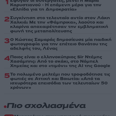
1
Έφυγαν οι συνεργάτες, μένει η Μαρία
Καρυστιανού - Η επόμενη μέρα για την
«Ελπίδα για τη Δημοκρατία»
2
Συγκίνηση στο τελευταίο αντίο στον Λάκη
Χαλκιά: Με την «Φάμπρικα», λαούτο και
κλαρίνα αποχαιρέτησαν την εμβληματική
φωνή της μεταπολίτευσης
3
Ο Κώστας Σαμαράς δημοσίευσε μία παιδική
φωτογραφία για την επέτειο θανάτου της
αδελφής του, Λένας
4
Ποιος είναι ο ελληνοκύπριος Sir Ντέμης
Χασάμπης: Από το σκάκι, στο Νόμπελ
Χημείας και στο «τιμόνι» της AI της Google
5
Το πολωμένο μελτέμι που τροφοδότησε τις
φωτιές σε Αττική και Βοιωτία: «Από τα
ισχυρότερα επεισόδια των τελευταίων 50
χρόνων»
Πιο σχολιασμένα