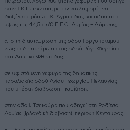
Πετρωτού, λόγω καθίζησης γέφυρας που οδηγεί
στην Τ.Κ Πετρωτού, με την κυκλοφορία να
διεξάγεται μέσω Τ.Κ. Αγραπιδιάς και οδού στο
ύψος της 44,5η χ/θ Π.Ε.Ο. Λαμίας – Λάρισας,
από τη διασταύρωση της οδού Γοργοποτάμου
έως τη διασταύρωση της οδού Ρήγα Φεραίου
στο Δομοκό Φθιώτιδας,
σε υφιστάμενη γέφυρα της δημοτικής
παραλιακής οδού Αγίου Γεωργίου Πελασγίας,
που υπέστη διάβρωση –καθίζηση,
στην οδό Ι. Τσεκούρα που οδηγεί στη Ροδίτσα
Λαμίας (Ιρλανδική διάβαση), περιοχή Κένταυρος.
Επιπλέον, συνεχίζεται η προσωρινή απαγόρευση