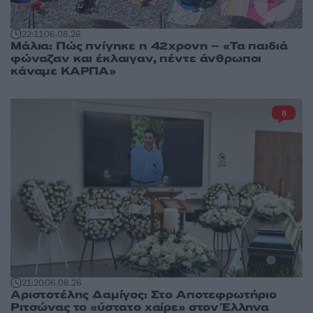
22:11
06.08.26
Μάλια: Πώς πνίγηκε η 42χρονη – «Τα παιδιά
φώναζαν και έκλαιγαν, πέντε άνθρωποι
κάναμε ΚΑΡΠΑ»
8
21:20
06.08.26
Αριστοτέλης Δαμίγος: Στο Αποτεφρωτήριο
Ριτσώνας το «ύστατο χαίρε» στον Έλληνα