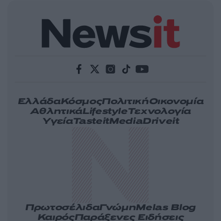
Ελλάδα
Κόσμος
Πολιτική
Οικονομία
Αθλητικά
Lifestyle
Τεχνολογία
Υγεία
Tasteit
Media
Driveit
Πρωτοσέλιδα
Γνώμη
Melas Blog
Καιρός
Παράξενες Ειδήσεις