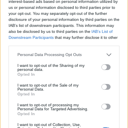
interest-based ads based on personal information utilized by
us or personal information disclosed to third parties prior to
your opt-out. You may separately opt-out of the further
disclosure of your personal information by third parties on the
IAB’s list of downstream participants. This information may
also be disclosed by us to third parties on the
IAB’s List of
Downstream Participants
that may further disclose it to other
third parties.
Please note that this website/app uses one or more Google
Personal Data Processing Opt Outs
Αν τα χάσατε
services and may gather and store information including but
not limited to your visit or usage behaviour. You may click to
I want to opt-out of the Sharing of my
personal data.
grant or deny consent to Google and its third-party tags to
Opted In
use your data for below specified purposes in below Google
consent section.
I want to opt-out of the Sale of my
Personal Data.
Opted In
I want to opt-out of processing my
Personal Data for Targeted Advertising.
Opted In
Στη ΓΑΔΑ η 46χρονη που
Τραμπ: «Ο πόλεμος με
κατηγορείται για
Ιράν θα τελειώσει αρκ
I want to opt-out of Collection, Use,
συμμετοχή στην τραγωδία
σύντομα – Εμείς ελέγχ