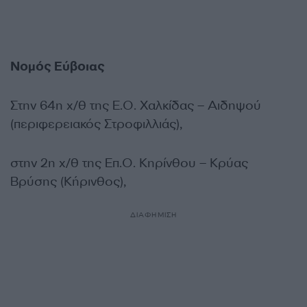
Νομός Εύβοιας
Στην 64η χ/θ της Ε.Ο. Χαλκίδας – Αιδηψού
(περιφερειακός Στροφιλλιάς),
στην 2η χ/θ της Επ.Ο. Κηρίνθου – Κρύας
Βρύσης (Κήρινθος),
ΔΙΑΦΗΜΙΣΗ