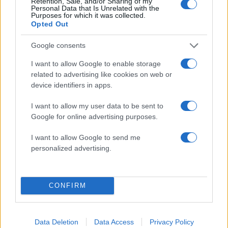
Retention, Sale, and/or Sharing of my
της Μαρφίν - Μεταφέρθηκε
τα Στενά του Ορμού
Personal Data that Is Unrelated with the
Purposes for which it was collected.
απευθείας από το
Opted Out
αεροδρόμιο
Google consents
Σχόλια
I want to allow Google to enable storage
related to advertising like cookies on web or
device identifiers in apps.
I want to allow my user data to be sent to
Google for online advertising purposes.
Σχολίασε εδώ
I want to allow Google to send me
personalized advertising.
50 /50
CONFIRM
2000 /2000
Data Deletion
Data Access
Privacy Policy