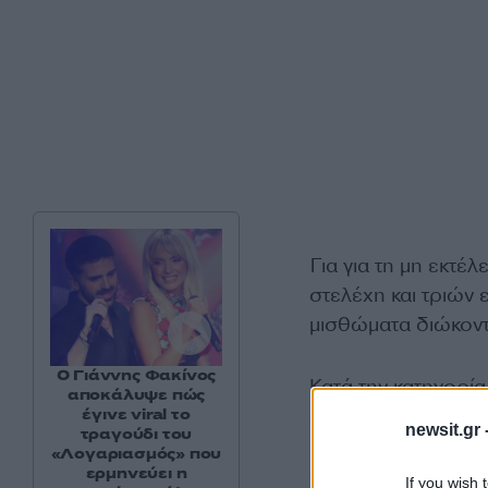
Για για τη μη εκτέ
στελέχη και τριών
μισθώματα διώκοντ
Ο Γιάννης Φακίνος
Κατά την κατηγορία
αποκάλυψε πώς
στην έναρξη μίσθω
έγινε viral το
newsit.gr 
τραγούδι του
μισθώματα με αποτ
«Λογαριασμός» που
σε ανακριτή.
ερμηνεύει η
If you wish 