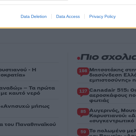
θήστε το Νewsit.gr στο
Google News
και ενημερωθείτε
 για όλη την ειδησεογραφία και τα
τελευταία νέα
της
Data Deletion
Data Access
Privacy Policy
ς
Πιο σχολι
ρυστιανού - Η
Μητσοτάκης στη
198
μοκρατία»
διασύνδεση Ελλ
εμπιστοσύνης» η
ξαναδώ;» – Τα πρώτα
Canadair 515: Ο
127
 με καυτό νερό
αεροσκάφους που
φωτιάς
: «Ανησυχώ μήπως
Αυγερινός, Μουτ
85
Καρυστιανού: «Δ
«συγκεντρωτικό
ία του Παναθηναϊκού
Το πολωμένο μελ
59