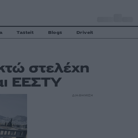
o
Αθήνα
31
C
a
Tasteit
Blogs
Driveit
οκτώ στελέχη
αι ΕΕΣΤΥ
ΔΙΑΦΗΜΙΣΗ