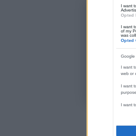
I want 
Advertis
Opted 
I want t
of my P
was col
Opted 
Google 
I want t
web or d
I want t
purpose
Όροι Χρήσης
. Το site π
Google.
I want 