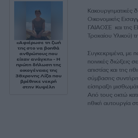
Κακουργηματικές δ
Οικονομικής Εισαγ
ΓΑΙΑΟΣΕ και της Ε
Τροχαίου Υλικού) 
«Αφιέρωσε τη ζωή
της στο να βοηθά
Συγκεκριμένα, με π
ανθρώπους που
είχαν ανάγκη» - Η
ποινικές διώξεις 
πρώτη δήλωση της
απιστίας και της η
οικογένειας της
38χρονης Λίζα που
σύμβασης συντήρησ
βρέθηκε νεκρή
είσπραξη μισθωμάτ
στην Κυψέλη
Από τους οκτώ κατη
ηθική αυτουργία στ