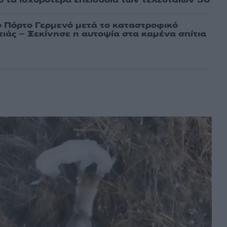
πό τα ισχυρότερα επεισόδια των τελευταίων 50
ο Πόρτο Γερμενό μετά το καταστροφικό
ιάς – Ξεκίνησε η αυτοψία στα καμένα σπίτια