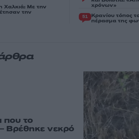
και Βοιωτία: «Α
χρόνων»
η Χαλκιά: Με την
ρέτησαν την
Κρανίου τόπος τ
51
πέρασμα της φωτ
 άρθρα
ι που το
– Βρέθηκε νεκρό