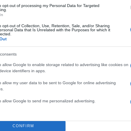
to opt-out of processing my Personal Data for Targeted
ing.
Σχολίασε εδώ
In
o opt-out of Collection, Use, Retention, Sale, and/or Sharing
ersonal Data that Is Unrelated with the Purposes for which it
50
lected.
Out
consents
2000 /
o allow Google to enable storage related to advertising like cookies on
evice identifiers in apps.
Υποβολή σχολίου
o allow my user data to be sent to Google for online advertising
s.
ροστατεύεται από reCAPTCHA, ισχύουν
Πολιτική Απορρήτου
&
Όροι Χρήσης
της
to allow Google to send me personalized advertising.
Ελλάδα
ΤΡΑΙΝΟΣΕ
Share:
CONFIRM