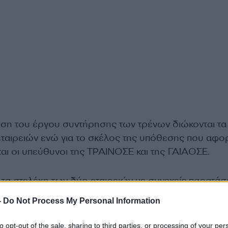
λεση του έργου συντήρησης των τρένων διώκονται τα
 εταιρειών ενώ για το σκέλος της υπόθεσης που αφο
αι οι υπεύθυνοι της ΤΡΑΙΝΟΣΕ και της ΓΑΙΑΟΣΕ.
 τα στελέχη των δύο εταιρειών με συνεχείς παρατάσ
σης ακινήτων, δεν φρόντισαν ώστε να εισπραχθούν 
-
Do Not Process My Personal Information
έλεσμα να χαθούν 2,5 εκατ. ευρώ. Η υπόθεση ανατ
to opt-out of the sale, sharing to third parties, or processing of your per