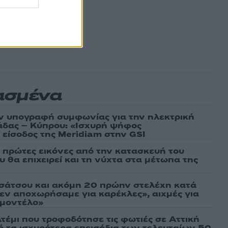
ασμένα
ν υπογραφή συμφωνίας για την ηλεκτρική
άδας – Κύπρου: «Ισχυρή ψήφος
 είσοδος της Meridiam στην GSI
ι πρώτες εικόνες από την κατασκευή του
 θα επιχειρεί και τη νύχτα στα μέτωπα της
σάτσου και ακόμη 20 πρώην στελέχη κατά
εν αποχωρήσαμε για καρέκλες», αιχμές για
 μοντέλο»
τέμι που τροφοδότησε τις φωτιές σε Αττική