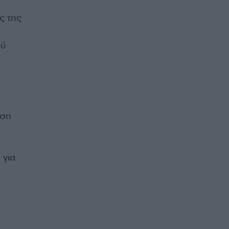
ς της
ού
εση
 για