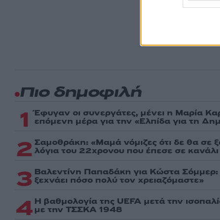
Ακολου
πρώτοι
ημέρα
Πιο δημοφιλή
1
Έφυγαν οι συνεργάτες, μένει η Μαρία Κα
επόμενη μέρα για την «Ελπίδα για τη Δη
2
Σαμοθράκη: «Μαμά νόμιζες ότι δε θα σε 
λόγια του 22χρονου που έπεσε σε κανάλι
3
Βαλεντίνη Παπαδάκη για Κώστα Σόμμερ
ξεχνάει πόσο πολύ τον χρειαζόμαστε»
4
Η βαθμολογία της UEFA μετά την ισοπαλ
με την ΤΣΣΚΑ 1948