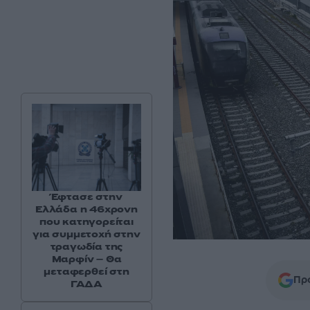
Έφτασε στην
Ελλάδα η 46χρονη
που κατηγορείται
για συμμετοχή στην
τραγωδία της
Μαρφίν – Θα
μεταφερθεί στη
Προ
ΓΑΔΑ