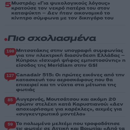
5
Μυστράς: «Για ψυχολογικούς λόγους»
κρατούσε τον νεκρό πατέρα του στον
καταψύκτη – Δεν ήταν οικονομικό το
κίνητρο σύμφωνα με τον δικηγόρο του
Πιο σχολιασμένα
Μητσοτάκης στην υπογραφή συμφωνίας
198
για την ηλεκτρική διασύνδεση Ελλάδας –
Κύπρου: «Ισχυρή ψήφος εμπιστοσύνης» η
είσοδος της Meridiam στην GSI
Canadair 515: Οι πρώτες εικόνες από την
127
κατασκευή του αεροσκάφους που θα
επιχειρεί και τη νύχτα στα μέτωπα της
φωτιάς
Αυγερινός, Μουτσάτσου και ακόμη 20
85
πρώην στελέχη κατά Καρυστιανού: «Δεν
αποχωρήσαμε για καρέκλες», αιχμές για
«συγκεντρωτικό μοντέλο»
Το πολωμένο μελτέμι που τροφοδότησε
59
τις φωτιές σε Αττική και Βοιωτία: «Από τα