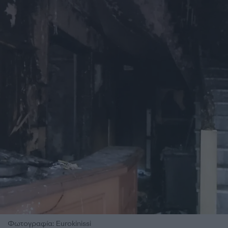
Φωτογραφία: Eurokinissi