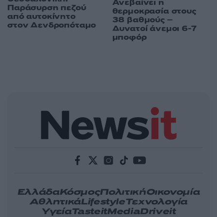
Ανεβαίνει η
Παράσυρση πεζού
θερμοκρασία στους
από αυτοκίνητο
38 βαθμούς –
στον Δενδροπόταμο
Δυνατοί άνεμοι 6-7
μποφόρ
Ελλάδα
Κόσμος
Πολιτική
Οικονομία
Αθλητικά
Lifestyle
Τεχνολογία
Υγεία
Tasteit
Media
Driveit