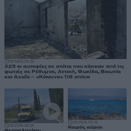
19:53
06.08.26
325 οι αυτοψίες σε σπίτια που κάηκαν από τις
φωτιές σε Ρέθυμνο, Αττική, Φωκίδα, Βοιωτία
και Αχαΐα – «Κόκκινα» 118 σπίτια
19:05
06.08.26
19:23
06.08.26
Καιρός αύριο:
Θεσσαλονίκη: