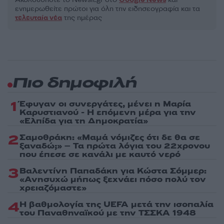
ενημερωθείτε πρώτοι για όλη την ειδησεογραφία και τα
τελευταία νέα
της ημέρας
Πιο δημοφιλή
1
Έφυγαν οι συνεργάτες, μένει η Μαρία
Καρυστιανού - Η επόμενη μέρα για την
«Ελπίδα για τη Δημοκρατία»
2
Σαμοθράκη: «Μαμά νόμιζες ότι δε θα σε
ξαναδώ;» – Τα πρώτα λόγια του 22χρονου
που έπεσε σε κανάλι με καυτό νερό
3
Βαλεντίνη Παπαδάκη για Κώστα Σόμμερ:
«Ανησυχώ μήπως ξεχνάει πόσο πολύ τον
χρειαζόμαστε»
4
Η βαθμολογία της UEFA μετά την ισοπαλία
του Παναθηναϊκού με την ΤΣΣΚΑ 1948