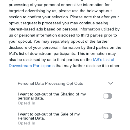
κυρίως με αναπνευστικά, ενώ ένα άτομο που
processing of your personal or sensitive information for
targeted advertising by us, please use the below opt-out
έπεσε από τον πρώτο όροφο νοσηλεύεται με
section to confirm your selection. Please note that after your
ορθοπεδικά προβλήματα.
opt-out request is processed you may continue seeing
interest-based ads based on personal information utilized by
ΔΙΑΦΗΜΙΣΗ
us or personal information disclosed to third parties prior to
your opt-out. You may separately opt-out of the further
disclosure of your personal information by third parties on the
IAB’s list of downstream participants. This information may
also be disclosed by us to third parties on the
IAB’s List of
Downstream Participants
that may further disclose it to other
third parties.
Please note that this website/app uses one or more Google
Personal Data Processing Opt Outs
services and may gather and store information including but
not limited to your visit or usage behaviour. You may click to
I want to opt-out of the Sharing of my
personal data.
grant or deny consent to Google and its third-party tags to
Opted In
use your data for below specified purposes in below Google
consent section.
I want to opt-out of the Sale of my
Αν τα χάσατε
Personal Data.
Opted In