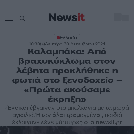
Μετάβαση
σε
o
31
περιεχόμενο
Ελλάδα
10:30
Δευτέρα 30 Δεκεμβρίου 2024
Καλαμπάκα: Από
βραχυκύκλωμα στον
λέβητα προκλήθηκε η
φωτιά στο ξενοδοχείο –
«Πρώτα ακούσαμε
έκρηξη»
«Ένοικοι έβγαιναν στα μπαλκόνια με τα μωρά
αγκαλιά. Ήταν όλοι τρομαγμένοι, παιδιά
έκλαιγαν» λένε μάρτυρες στο newsit.gr