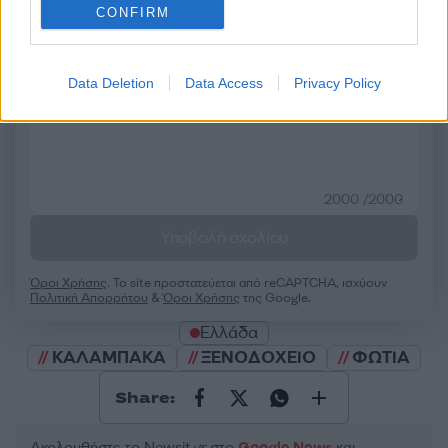
CONFIRM
Σχολίασε εδώ
50 /50
Data Deletion
Data Access
Privacy Policy
2000 /2000
Υποβολή σχολίου
Όροι Χρήσης
. Το site προστατεύεται από reCAPTCHA, ισχύουν
Πολιτική Απορρήτου
&
Όροι Χρήσης
της Google.
Ελλάδα
ΚΑΛΑΜΠΑΚΑ
ΞΕΝΟΔΟΧΕΙΟ
ΦΩΤΙΑ
Share:
Ακολουθήστε το Νewsit.gr στο
Google News
και