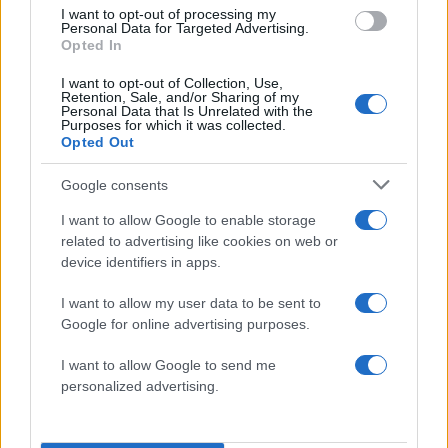
I want to opt-out of processing my
Personal Data for Targeted Advertising.
Opted In
I want to opt-out of Collection, Use,
Retention, Sale, and/or Sharing of my
Personal Data that Is Unrelated with the
Purposes for which it was collected.
Opted Out
«Αφιέρωσε τη ζωή της στο
Αργολίδα: Προφυλακισ
Google consents
να βοηθά ανθρώπους που
οι δύο κατηγορούμενοι
είχαν ανάγκη» - Η πρώτη
τη δολοφονία του
I want to allow Google to enable storage
δήλωση της οικογένειας
58χρονου ψυχολόγ
related to advertising like cookies on web or
της 38χρονης Λίζα που
device identifiers in apps.
βρέθηκε νεκρή στην
Κυψέλη
I want to allow my user data to be sent to
Google for online advertising purposes.
Σχόλια
I want to allow Google to send me
personalized advertising.