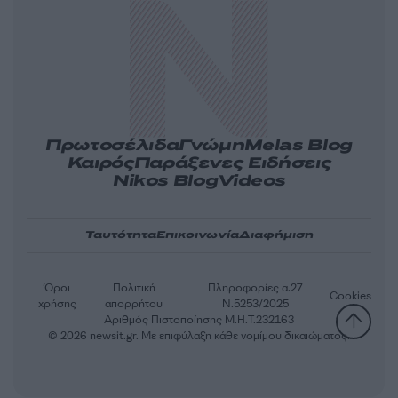
Πρωτοσέλιδα
Γνώμη
Melas Blog
Καιρός
Παράξενες Ειδήσεις
Nikos Blog
Videos
Ταυτότητα
Επικοινωνία
Διαφήμιση
Όροι
Πολιτική
Πληροφορίες α.27
Cookies
χρήσης
απορρήτου
Ν.5253/2025
Αριθμός Πιστοποίησης Μ.Η.Τ.232163
© 2026 newsit.gr. Με επιφύλαξη κάθε νομίμου δικαιώματος.