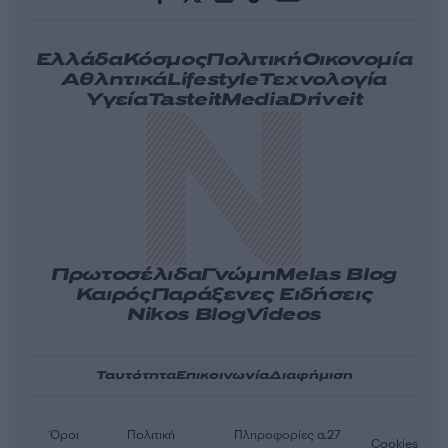
Ελλάδα
Κόσμος
Πολιτική
Οικονομία
Αθλητικά
Lifestyle
Τεχνολογία
Υγεία
Tasteit
Media
Driveit
Πρωτοσέλιδα
Γνώμη
Melas Blog
Καιρός
Παράξενες Ειδήσεις
Nikos Blog
Videos
Ταυτότητα
Επικοινωνία
Διαφήμιση
Όροι
Πολιτική
Πληροφορίες α.27
Cookies