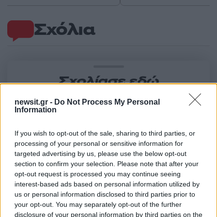
Σχόλια
Σχολίασε εδώ
newsit.gr -
Do Not Process My Personal
Information
50 /50
If you wish to opt-out of the sale, sharing to third parties, or
processing of your personal or sensitive information for
targeted advertising by us, please use the below opt-out
section to confirm your selection. Please note that after your
2000 /2000
opt-out request is processed you may continue seeing
interest-based ads based on personal information utilized by
Υποβολή σχολίου
us or personal information disclosed to third parties prior to
your opt-out. You may separately opt-out of the further
Όροι Χρήσης
. Το site προστατεύεται από reCAPTCHA, ισχύουν
disclosure of your personal information by third parties on the
Πολιτική Απορρήτου
&
Όροι Χρήσης
της Google.