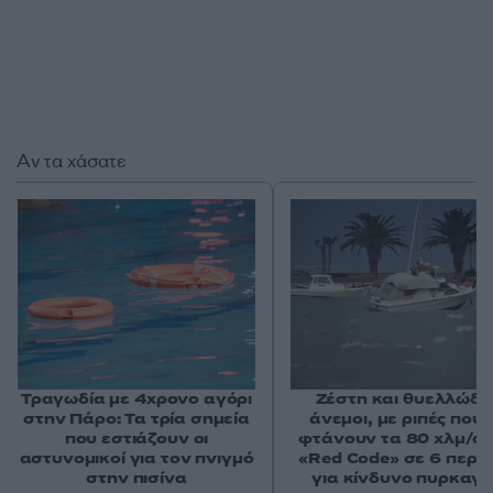
Αν τα χάσατε
Τραγωδία με 4χρονο αγόρι
Ζέστη και θυελλώδε
στην Πάρο: Τα τρία σημεία
άνεμοι, με ριπές που 
που εστιάζουν οι
φτάνουν τα 80 χλμ/ώρ
αστυνομικοί για τον πνιγμό
«Red Code» σε 6 περιο
στην πισίνα
για κίνδυνο πυρκαγι