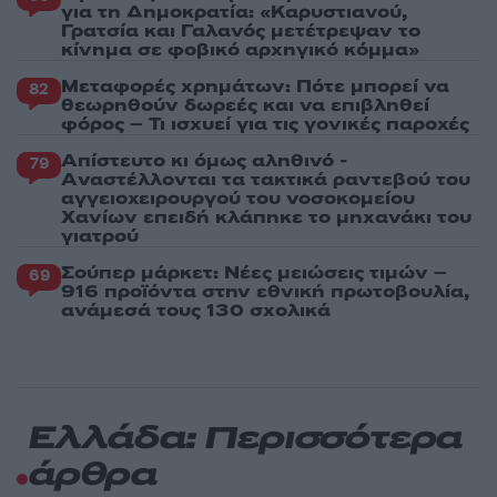
για τη Δημοκρατία: «Καρυστιανού,
Γρατσία και Γαλανός μετέτρεψαν το
κίνημα σε φοβικό αρχηγικό κόμμα»
Μεταφορές χρημάτων: Πότε μπορεί να
82
θεωρηθούν δωρεές και να επιβληθεί
φόρος – Τι ισχυεί για τις γονικές παροχές
Απίστευτο κι όμως αληθινό -
79
Aναστέλλονται τα τακτικά ραντεβού του
αγγειοχειρουργού του νοσοκομείου
Χανίων επειδή κλάπηκε το μηχανάκι του
γιατρού
Σούπερ μάρκετ: Νέες μειώσεις τιμών –
69
916 προϊόντα στην εθνική πρωτοβουλία,
ανάμεσά τους 130 σχολικά
Ελλάδα: Περισσότερα
άρθρα