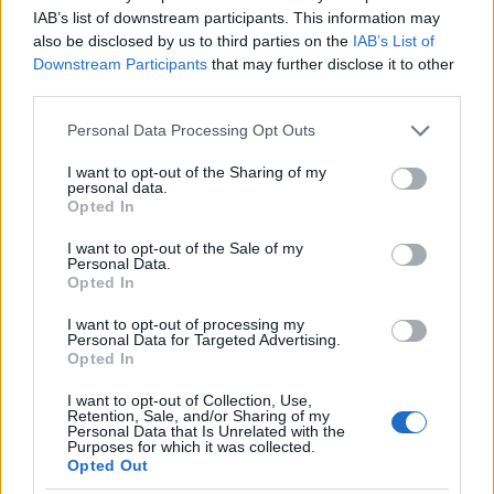
IAB’s list of downstream participants. This information may
Ελλάδα
also be disclosed by us to third parties on the
IAB’s List of
ΒΟΑΚ
ΚΑΡΑΜΠΟΛΑ
ΤΡΟΧΑΙΟ
Downstream Participants
that may further disclose it to other
third parties.
Share:
Please note that this website/app uses one or more Google
Personal Data Processing Opt Outs
services and may gather and store information including but
Ακολουθήστε το Νewsit.gr στο
Google News
και
not limited to your visit or usage behaviour. You may click to
I want to opt-out of the Sharing of my
ενημερωθείτε πρώτοι για όλη την ειδησεογραφία και τα
personal data.
grant or deny consent to Google and its third-party tags to
τελευταία νέα
της ημέρας
Opted In
use your data for below specified purposes in below Google
consent section.
I want to opt-out of the Sale of my
Personal Data.
Opted In
I want to opt-out of processing my
Personal Data for Targeted Advertising.
Πιο δημοφιλή
Opted In
1
Η Άννα Βίσση ξετρελάθηκε με μπάντα που
I want to opt-out of Collection, Use,
έπαιζε Τσιτσάνη στο Φισκάρδο και τους
Retention, Sale, and/or Sharing of my
πρότεινε συνεργασία
Personal Data that Is Unrelated with the
Purposes for which it was collected.
2
Opted Out
Μαριζέτα Αντωνοπούλου στο newsit.gr: Οι
“σωτήρες” ανήκουν στο χρονοντούλαπο