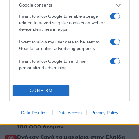
της ιστορίας
Google consents
3
«Ψήνονται» στα 40άρια δυτική και βόρεια
I want to allow Google to enable storage
Ελλάδα – Ενισχυμένα μελτέμια έως 8
related to advertising like cookies on web or
μποφόρ στο Αιγαίο μέχρι
Δεκαπενταύγουστο
device identifiers in apps.
4
Κωνσταντίνος Αργυρός και Αλεξάνδρα
I want to allow my user data to be sent to
Νίκα κάνουν διακοπές με πολυτελές γιοτ
Google for online advertising purposes.
με τα δύο παιδιά τους
5
Ίση με 6 βόμβες Χιροσίμα η ενέργεια που
I want to allow Google to send me
απελευθερώθηκε από τη mega fire σε
personalized advertising.
Αττική και Βοιωτία - Πώς κάηκε μέσα σε 2
βράδια το 55% της έκτασης
CONFIRM
Πιο σχολιασμένα
Marfin: Η 46χρονη πήρε προθεσμία για
104
Data Deletion
Data Access
Privacy Policy
να απολογηθεί την Τρίτη – «Είναι αθώα,
συμμετείχε στη διαδήλωση όπως και
100.000 άτομα»
Βγήκαν ξανά τα μαχαίρια στην Ελπίδα
96