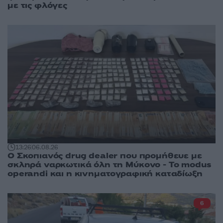
με τις φλόγες
13:26
06.08.26
Ο Σκοπιανός drug dealer που προμήθευε με
σκληρά ναρκωτικά όλη τη Μύκονο - Το modus
operandi και η κινηματογραφική καταδίωξη
6