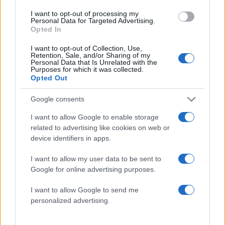
φωτιάς
I want to opt-out of processing my
Το πολωμένο μελτέμι που τροφοδότησε
55
Personal Data for Targeted Advertising.
τις φωτιές σε Αττική και Βοιωτία: «Από τα
Opted In
ισχυρότερα επεισόδια των τελευταίων 50
χρόνων»
I want to opt-out of Collection, Use,
Retention, Sale, and/or Sharing of my
Οδηγός στη Μύκονο άρπαξε τσάντα
47
Personal Data that Is Unrelated with the
Hermès και Rolex αξίας 75.000 ευρώ από
Purposes for which it was collected.
Ουκρανό τουρίστα
Opted Out
Google consents
I want to allow Google to enable storage
related to advertising like cookies on web or
Ελλάδα: Περισσότερα
device identifiers in apps.
άρθρα
I want to allow my user data to be sent to
Google for online advertising purposes.
I want to allow Google to send me
personalized advertising.