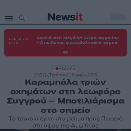
Μετάβαση
σε
o
33
περιεχόμενο
Φω
Φωτιά στη Μεγάλη Χώρα Αγρινίου
Συμβαίνει
πε
- Απειλείται φωτοβολταϊκό πάρκο
τώρα:
εν
Ελλάδα
23:31
Τετάρτη 11 Ιουνίου 2025
Καραμπόλα τριών
οχημάτων στη λεωφόρο
Συγγρού – Μποτιλιάρισμα
στο σημείο
Το τροχαίο έγινε στο ρεύμα προς Πειραιά
στο ύψος της Αμφιθέας