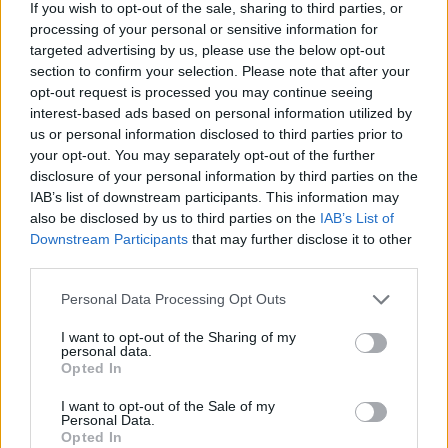
If you wish to opt-out of the sale, sharing to third parties, or
4
Μητσοτάκης στην υπογραφή συμφωνίας
processing of your personal or sensitive information for
για την ηλεκτρική διασύνδεση Ελλάδας –
targeted advertising by us, please use the below opt-out
Κύπρου: «Ισχυρή ψήφος εμπιστοσύνης» η
είσοδος της Meridiam στην GSI
section to confirm your selection. Please note that after your
opt-out request is processed you may continue seeing
5
«Βαριά καμπάνα» στον 27χρονο τράπερ
interest-based ads based on personal information utilized by
που έτρεχε με 182 χιλιόμετρα την ώρα σε
us or personal information disclosed to third parties prior to
δρόμο με όριο τα 80
your opt-out. You may separately opt-out of the further
disclosure of your personal information by third parties on the
IAB’s list of downstream participants. This information may
Πιο σχολιασμένα
also be disclosed by us to third parties on the
IAB’s List of
Downstream Participants
that may further disclose it to other
Έφυγαν οι συνεργάτες, μένει η Μαρία
155
third parties.
Καρυστιανού - Η επόμενη μέρα για την
«Ελπίδα για τη Δημοκρατία»
Please note that this website/app uses one or more Google
Personal Data Processing Opt Outs
Νέες απώλειες για την Καρυστιανού:
services and may gather and store information including but
131
Παραιτήθηκαν Μουτσάτσου, Ιωαννίδου
not limited to your visit or usage behaviour. You may click to
I want to opt-out of the Sharing of my
και Κοτσόργιος - «Αποχωρώ από μια
personal data.
grant or deny consent to Google and its third-party tags to
αυταπάτη»
Opted In
use your data for below specified purposes in below Google
Canadair 515: Οι πρώτες εικόνες από την
consent section.
98
I want to opt-out of the Sale of my
κατασκευή του αεροσκάφους που θα
Personal Data.
επιχειρεί και τη νύχτα στα μέτωπα της
Opted In