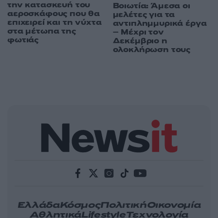
την κατασκευή του
Βοιωτία: Άμεσα οι
αεροσκάφους που θα
μελέτες για τα
επιχειρεί και τη νύχτα
αντιπλημμυρικά έργα
στα μέτωπα της
– Μέχρι τον
φωτιάς
Δεκέμβριο η
ολοκλήρωση τους
Ελλάδα
Κόσμος
Πολιτική
Οικονομία
Αθλητικά
Lifestyle
Τεχνολογία