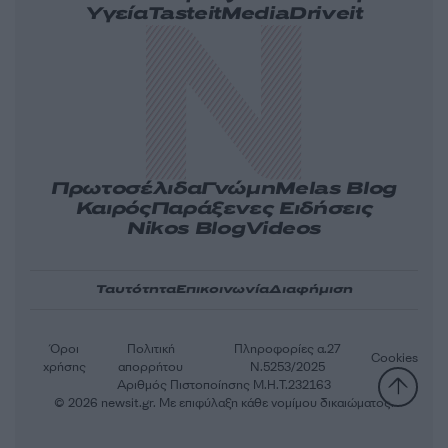
Υγεία
Tasteit
Media
Driveit
Πρωτοσέλιδα
Γνώμη
Melas Blog
Καιρός
Παράξενες Ειδήσεις
Nikos Blog
Videos
Ταυτότητα
Επικοινωνία
Διαφήμιση
Όροι
Πολιτική
Πληροφορίες α.27
Cookies
χρήσης
απορρήτου
Ν.5253/2025
Αριθμός Πιστοποίησης Μ.Η.Τ.232163
© 2026 newsit.gr. Με επιφύλαξη κάθε νομίμου δικαιώματος.