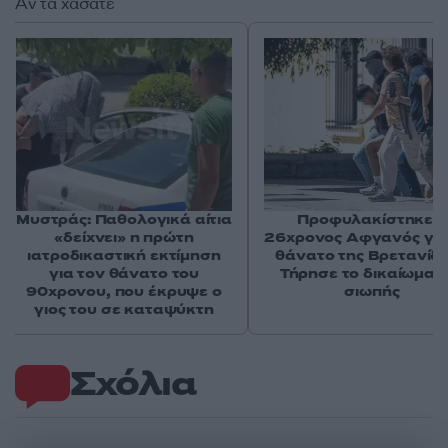
Αν τα χάσατε
Μυστράς: Παθολογικά αίτια
Προφυλακίστηκε ο
«δείχνει» η πρώτη
26χρονος Αφγανός για
ιατροδικαστική εκτίμηση
θάνατο της Βρετανίδα
για τον θάνατο του
Τήρησε το δικαίωμα τ
90χρονου, που έκρυψε ο
σιωπής
γιος του σε καταψύκτη
Σχόλια