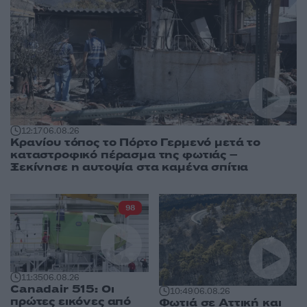
12:17
06.08.26
Κρανίου τόπος το Πόρτο Γερμενό μετά το
καταστροφικό πέρασμα της φωτιάς –
Ξεκίνησε η αυτοψία στα καμένα σπίτια
98
11:35
06.08.26
Canadair 515: Οι
10:49
06.08.26
πρώτες εικόνες από
Φωτιά σε Αττική και