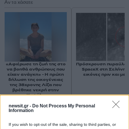
Αν τα χάσατε
«Αφιέρωσε τη ζωή της στο
Πρόσκρουση πυραύλου
να βοηθά ανθρώπους που
SpaceX στη Σελήνη: 
είχαν ανάγκη» - Η πρώτη
εικόνες πριν και μετ
δήλωση της οικογένειας
της 38χρονης Λίζα που
βρέθηκε νεκρή στην
Κυψέλη
newsit.gr -
Do Not Process My Personal
Information
Σχόλια
If you wish to opt-out of the sale, sharing to third parties, or