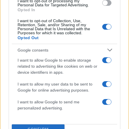
I want to opt-out of processing my
Personal Data for Targeted Advertising.
Share:
Opted In
Ακολουθήστε το Νewsit.gr στο
Google News
και
I want to opt-out of Collection, Use,
Retention, Sale, and/or Sharing of my
ενημερωθείτε πρώτοι για όλη την ειδησεογραφία και τα
Personal Data that Is Unrelated with the
τελευταία νέα
της ημέρας
Purposes for which it was collected.
Opted Out
Google consents
I want to allow Google to enable storage
related to advertising like cookies on web or
Πιο δημοφιλή
device identifiers in apps.
1
Έφυγαν οι συνεργάτες, μένει η Μαρία
I want to allow my user data to be sent to
Καρυστιανού - Η επόμενη μέρα για την
«Ελπίδα για τη Δημοκρατία»
Google for online advertising purposes.
2
Σαμοθράκη: «Μαμά νόμιζες ότι δε θα σε
I want to allow Google to send me
ξαναδώ;» – Τα πρώτα λόγια του 22χρονου
personalized advertising.
που έπεσε σε κανάλι με καυτό νερό
3
Mirror: Οι φωτιές στην Αιγιάλεια έκαναν
στάχτη το όνειρο οικογένειας από τη