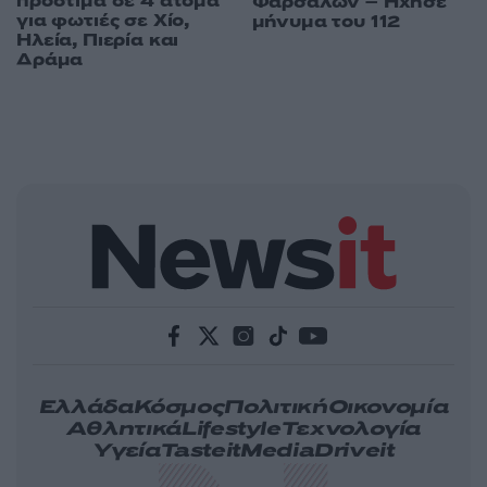
πρόστιμα σε 4 άτομα
Φαρσάλων – Ήχησε
για φωτιές σε Χίο,
μήνυμα του 112
Ηλεία, Πιερία και
Δράμα
Ελλάδα
Κόσμος
Πολιτική
Οικονομία
Αθλητικά
Lifestyle
Τεχνολογία
Υγεία
Tasteit
Media
Driveit