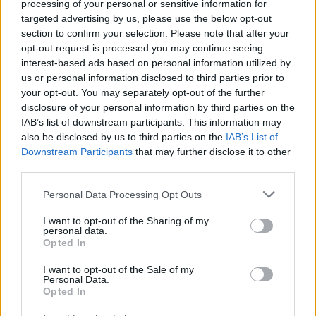
processing of your personal or sensitive information for
targeted advertising by us, please use the below opt-out
section to confirm your selection. Please note that after your
Σχολίασε εδώ
opt-out request is processed you may continue seeing
interest-based ads based on personal information utilized by
us or personal information disclosed to third parties prior to
50 /50
your opt-out. You may separately opt-out of the further
disclosure of your personal information by third parties on the
IAB’s list of downstream participants. This information may
also be disclosed by us to third parties on the
IAB’s List of
Downstream Participants
that may further disclose it to other
third parties.
2000 /2000
Please note that this website/app uses one or more Google
Personal Data Processing Opt Outs
Υποβολή σχολίου
services and may gather and store information including but
not limited to your visit or usage behaviour. You may click to
I want to opt-out of the Sharing of my
personal data.
Όροι Χρήσης
. Το site προστατεύεται από reCAPTCHA, ισχύουν
grant or deny consent to Google and its third-party tags to
Opted In
Πολιτική Απορρήτου
&
Όροι Χρήσης
της Google.
use your data for below specified purposes in below Google
consent section.
Ελλάδα
I want to opt-out of the Sale of my
Personal Data.
ΑΙΤΟΥΝΤΕΣ ΑΣΥΛΟ
ΝΗΣΙΑ
Opted In
ΥΠΟΥΡΓΕΙΟ ΜΕΤΑΝΑΣΤΕΥΣΗΣ ΚΑΙ ΑΣΥΛΟΥ