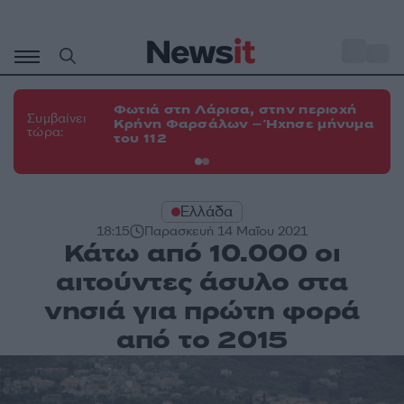
Μετάβαση
σε
o
34
περιεχόμενο
Φωτιά στη Λάρισα, στην περιοχή
Φω
Συμβαίνει
Κρήνη Φαρσάλων – Ήχησε μήνυμα
Κο
τώρα:
του 112
α
Ελλάδα
18:15
Παρασκευή 14 Μαΐου 2021
Κάτω από 10.000 οι
αιτούντες άσυλο στα
νησιά για πρώτη φορά
από το 2015