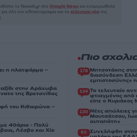
θήστε το Νewsit.gr στο
Google News
και ενημερωθείτε
 για όλη την ειδησεογραφία και τα
τελευταία νέα
της
ς
Πιο σχολι
ει η πλατφόρμα –
Μητσοτάκης στη
178
διασύνδεση Ελλ
εμπιστοσύνης» η
 ταξίδι στην Αράχωβα
Το τελευταίο αν
134
άνατο της Βρετανίδας
φτιαγμένος από 
είπε ο Κυριάκος
υφή του Κιθαιρώνα –
Νέες απώλειες γ
130
Μουτσάτσου, Ιωα
αυταπάτη»
με 40άρια - Πολύ
βοια, Λέσβο και Χίο
Συνελήφθη στην
63
μπλόκο της ΕΛΑΣ