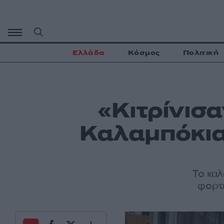
Μετάβαση
σε
περιεχόμενο
Ελλάδα
Κόσμος
Πολιτική
«Κιτρίνισα
Καλαμπόκια
Το καλ
φορτη