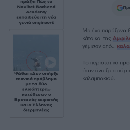
πράξη: Πώς το
Novibet Backend
Προ
Academy
εκπαιδεύει τη νέα
γενιά engineers
Με ένα παράξενο θ
κάτοικοι της
Αμφιλ
γέμισαν από…
καλα
Το περιστατικό πρ
όταν άνοιξε η πόρ
Ψάθα: «Δεν υπήρξε
καλαμποκιού.
τεχνικό πρόβλημα
με τα δύο
ελικόπτερα»
κατέθεσαν ο
Βρετανός χειριστής
και ο Έλληνας
διερμηνέας