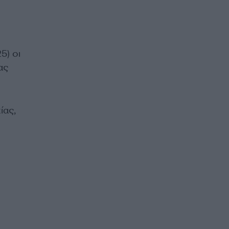
5) οι
ας
ίας,