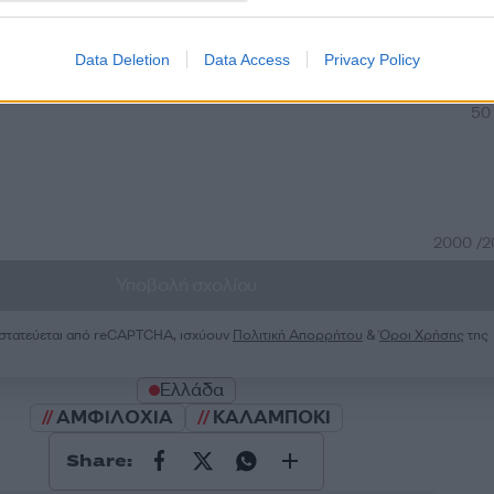
Σχολίασε εδώ
Data Deletion
Data Access
Privacy Policy
50
2000 /
Υποβολή σχολίου
ροστατεύεται από reCAPTCHA, ισχύουν
Πολιτική Απορρήτου
&
Όροι Χρήσης
της
Ελλάδα
ΑΜΦΙΛΟΧΙΑ
ΚΑΛΑΜΠΟΚΙ
Share: