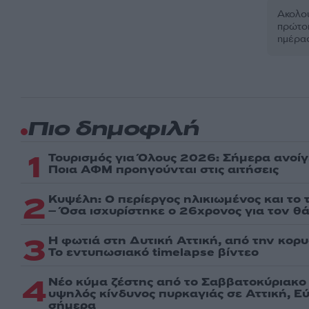
Ακολου
πρώτοι
ημέρα
Πιο δημοφιλή
1
Τουρισμός για Όλους 2026: Σήμερα ανοίγ
Ποια ΑΦΜ προηγούνται στις αιτήσεις
2
Κυψέλη: Ο περίεργος ηλικιωμένος και το
– Όσα ισχυρίστηκε ο 26χρονος για τον θ
3
Η φωτιά στη Δυτική Αττική, από την κορ
Το εντυπωσιακό timelapse βίντεο
4
Νέο κύμα ζέστης από το Σαββατοκύριακο 
υψηλός κίνδυνος πυρκαγιάς σε Αττική, Εύ
σήμερα