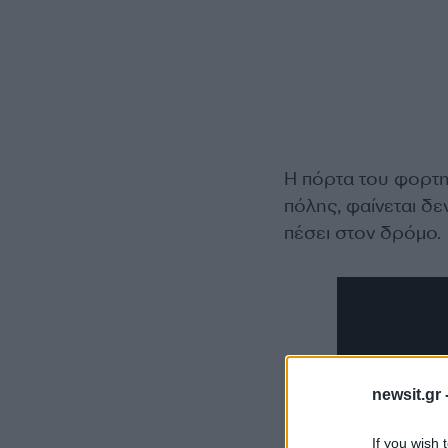
Η πόρτα του φορτη
πόλης, φαίνεται δε
πέσει στον δρόμο.
newsit.gr 
If you wish 