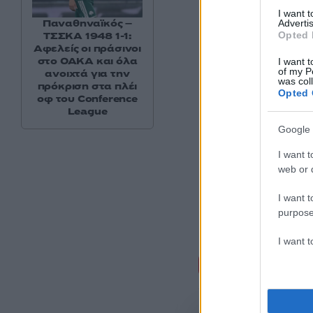
I want 
Παναθηναϊκός –
Advertis
Opted 
ΤΣΣΚΑ 1948 1-1:
Αφελείς οι πράσινοι
στο ΟΑΚΑ και όλα
I want t
of my P
ανοιχτά για την
was col
πρόκριση στα πλέι
Opted 
οφ του Conference
League
Google 
I want t
web or d
I want t
purpose
I want 
Σχόλι