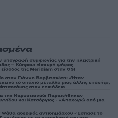
ασμένα
ν υπογραφή συμφωνίας για την ηλεκτρική
άδας – Κύπρου: «Ισχυρή ψήφος
 είσοδος της Meridiam στην GSI
τίο στον Γιάννη Βαρβιτσιώτη: «Ήταν
εκείνο το σπάνιο μέταλλο μιας άλλης εποχής»,
 Μητσοτάκης στον επικήδειο
ια την Καρυστιανού: Παραιτήθηκαν
ννίδου και Κοτσόργιος - «Αποχωρώ από μια
 Ψάθα αδερφός αντιδημάρχου - Έσπασε το
 και έπεσε με το αυτοκίνητό του στα