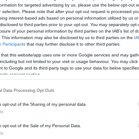
formation for targeted advertising by us, please use the below opt-out s
r selection. Please note that after your opt-out request is processed y
eing interest-based ads based on personal information utilized by us or
disclosed to third parties prior to your opt-out. You may separately opt-
losure of your personal information by third parties on the IAB’s list of
. This information may also be disclosed by us to third parties on the
IA
Participants
that may further disclose it to other third parties.
 that this website/app uses one or more Google services and may gath
όπηκε προσωρινά και επικράτησε μικρή αναστάτωση
including but not limited to your visit or usage behaviour. You may click 
ναι πολυσύχναστο και εξυπηρετεί ασθενείς και επείγ
 to Google and its third-party tags to use your data for below specifi
ogle consent section.
l Data Processing Opt Outs
αν δυνάμεις της Τροχαίας, της Πυροσβεστικής και το
να απομακρύνουν το καλαμπόκι και να επαναφέρουν τ
o opt-out of the Sharing of my personal data.
οφορίας, αναφέρει το e-maistros.gr.
In
κατάστασης ολοκληρώθηκε χωρίς προβλήματα, ενώ 
o opt-out of the Sale of my Personal Data.
In
ατισμοί ή ζημιές σε οχήματα.