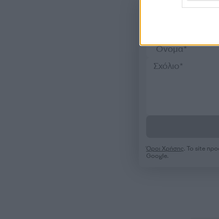
Όροι Χρήσης
. Το site π
Google.