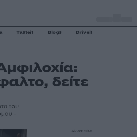
o
Αθήνα
28
C
a
Tasteit
Blogs
Driveit
 Αμφιλοχία:
αλτο, δείτε
τα του
όμου -
ΔΙΑΦΗΜΙΣΗ