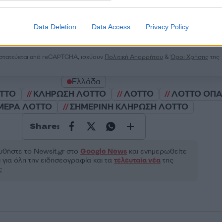
2000 /
Data Deletion
Data Access
Privacy Policy
Υποβολή σχολίου
ροστατεύεται από reCAPTCHA, ισχύουν
Πολιτική Απορρήτου
&
Όροι Χρήσης
της
Ελλάδα
ΤΤΟ
ΚΛΗΡΩΣΗ ΛΟΤΤΟ
ΛΟΤΤΟ
ΛΟΤΤΟ ΟΠ
ΜΕΡΑ ΛΟΤΤΟ
ΣΗΜΕΡΙΝΗ ΚΛΗΡΩΣΗ ΛΟΤΤΟ
Share:
θήστε το Νewsit.gr στο
Google News
και ενημερωθείτε
 για όλη την ειδησεογραφία και τα
τελευταία νέα
της
ς