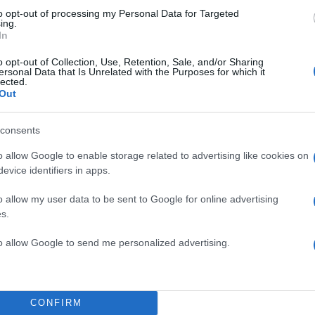
to opt-out of processing my Personal Data for Targeted
ing.
In
o opt-out of Collection, Use, Retention, Sale, and/or Sharing
ersonal Data that Is Unrelated with the Purposes for which it
lected.
Out
α
consents
o allow Google to enable storage related to advertising like cookies on
evice identifiers in apps.
o allow my user data to be sent to Google for online advertising
Σχολίασε εδώ
s.
to allow Google to send me personalized advertising.
50
CONFIRM