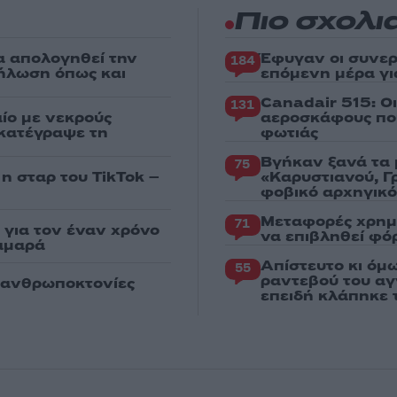
Πιο σχολι
α απολογηθεί την
Έφυγαν οι συνερ
184
δήλωση όπως και
επόμενη μέρα γι
Canadair 515: Ο
131
ίο με νεκρούς
αεροσκάφους που
 κατέγραψε τη
φωτιάς
Βγήκαν ξανά τα 
75
 η σταρ του TikTok –
«Καρυστιανού, Γ
φοβικό αρχηγικ
Μεταφορές χρημ
71
για τον έναν χρόνο
να επιβληθεί φόρ
αμαρά
Απίστευτο κι όμ
55
ραντεβού του αγ
ς ανθρωποκτονίες
επειδή κλάπηκε 