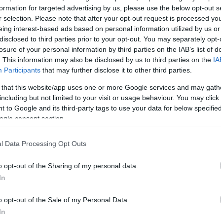
formation for targeted advertising by us, please use the below opt-out s
r selection. Please note that after your opt-out request is processed y
1ης κατηγορίας νικητών του ΛΟΤΤΟ του ΟΠΑΠ, μπο
eing interest-based ads based on personal information utilized by us or
disclosed to third parties prior to your opt-out. You may separately opt-
πό τις επίσημες ανακοινώσεις ή οποιοδήποτε
losure of your personal information by third parties on the IAB’s list of
ΟΠΑΠ ΑΕ.
Για τα κέρδη των υπολοίπων κατηγοριών,
. This information may also be disclosed by us to third parties on the
IA
 και από τον αντίστοιχο πίνακα που βρίσκεται στην 
Participants
that may further disclose it to other third parties.
πίσης στην πίσω όψη του δελτίου βρίσκεται και ο πίν
 that this website/app uses one or more Google services and may gath
των Πλήρους Ανάπτυξης. Με αυτόν μπορείτε να
including but not limited to your visit or usage behaviour. You may click 
ριθμό των επιτυχιών ανάλογα με το σύνολο των αρι
 to Google and its third-party tags to use your data for below specifi
ogle consent section.
ΔΙΑΦΗΜΙΣΗ
l Data Processing Opt Outs
o opt-out of the Sharing of my personal data.
In
o opt-out of the Sale of my Personal Data.
In