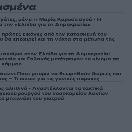
ασμένα
γάτες, μένει η Μαρία Καρυστιανού - Η
α την «Ελπίδα για τη Δημοκρατία»
ι πρώτες εικόνες από την κατασκευή του
 θα επιχειρεί και τη νύχτα στα μέτωπα της
μαχαίρια στην Ελπίδα για τη Δημοκρατία:
ρατσία και Γαλανός μετέτρεψαν το κίνημα σε
ό κόμμα»
άτων: Πότε μπορεί να θεωρηθούν δωρεές και
ος – Τι ισχυεί για τις γονικές παροχές
ως αληθινό - Aναστέλλονται τα τακτικά
γειοχειρουργού του νοσοκομείου Χανίων
το μηχανάκι του γιατρού