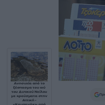
Ανησυχία από το
ξέσπασμα του ιού
του Δυτικού Νείλου
Προ
με κρούσματα στην
Αττική -
«Καμπανάκι» από