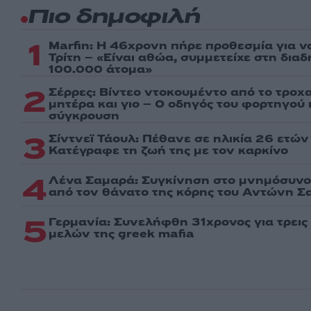
Πιο δημοφιλή
1
Marfin: Η 46χρονη πήρε προθεσμία για ν
Τρίτη – «Είναι αθώα, συμμετείχε στη δια
100.000 άτομα»
2
Σέρρες: Βίντεο ντοκουμέντο από το τροχα
μητέρα και γιο – Ο οδηγός του φορτηγού
σύγκρουση
3
Σίντνεϊ Τάουλ: Πέθανε σε ηλικία 26 ετών
Kατέγραφε τη ζωή της με τον καρκίνο
4
Λένα Σαμαρά: Συγκίνηση στο μνημόσυνο 
από τον θάνατο της κόρης του Αντώνη Σ
5
Γερμανία: Συνελήφθη 31χρονος για τρει
μελών της greek mafia