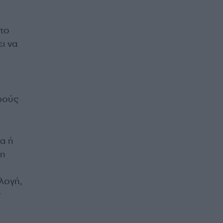
στο
ι να
ερούς
α ή
ρη
λογή,
ν