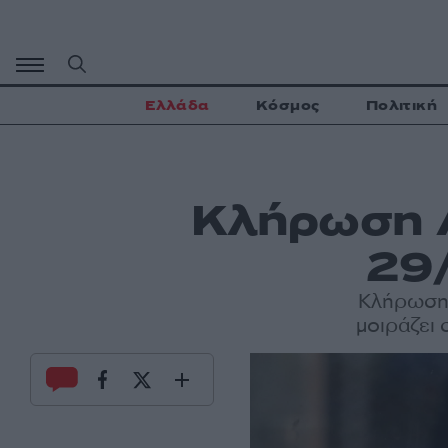
Μετάβαση
σε
περιεχόμενο
Ελλάδα
Κόσμος
Πολιτική
Κλήρωση 
29
Κλήρωση
μοιράζει