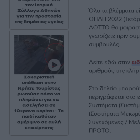
τον Ιατρικό
Όλα τα βλέμματα ε
Σύλλογο Αθηνών
για την προστασία
ΟΠΑΠ 2022 (Τετάρτ
της δημόσιας υγείας
ΛΟΤΤΟ θα μοιραστο
γνωρίζετε πριν συμ
συμβουλές.
Δείτε εδώ στην
ει
αριθμούς της κλή
Σοκαριστική
υπόθεση στην
Στο δελτίο μπορού
Κρήτη: Τουρίστας
ρωτούσε πόσο να
περιγράφεται στο 
πληρώσει για να
Συστήματα (Συστήμ
ασελγήσει σε
10χρονο κορίτσι - Το
(Συστήματα Μειωμέ
παιδί καθόταν
Συνεχόμενες / Με
αμέριμνο σε αυλή
επιχείρησης
ΠΡΟΤΟ.