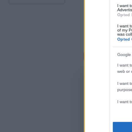
I want 
Advertis
Opted 
I want t
of my P
was col
Opted 
Σχόλι
Google 
I want t
web or d
I want t
purpose
I want 