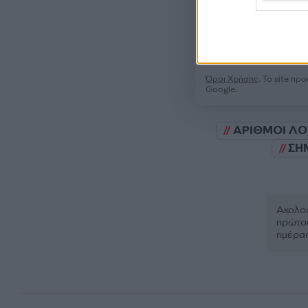
Όροι Χρήσης
. Το site π
Google.
ΑΡΙΘΜΟΙ ΛΟ
ΣΗ
Ακολου
πρώτοι
ημέρα