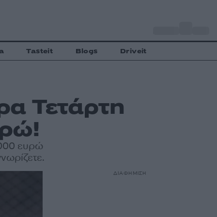
o
Αθήνα
27
C
a
Tasteit
Blogs
Driveit
α Τετάρτη
ρώ!
000 ευρώ
νωρίζετε.
ΔΙΑΦΗΜΙΣΗ