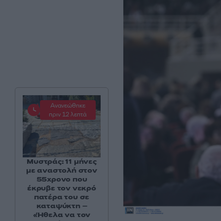
Ανανεώθηκε
πριν 12 λεπτά
Μυστράς: 11 μήνες
με αναστολή στον
55χρονο που
έκρυβε τον νεκρό
πατέρα του σε
καταψύκτη –
«Ήθελα να τον