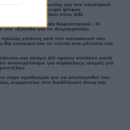
ν υπογραφή συμφωνίας για την ηλεκτρική
άδας – Κύπρου: «Ισχυρή ψήφος
 είσοδος της Meridiam στην GSI
γάτες, μένει η Μαρία Καρυστιανού - Η
α την «Ελπίδα για τη Δημοκρατία»
ι πρώτες εικόνες από την κατασκευή του
 θα επιχειρεί και τη νύχτα στα μέτωπα της
σάτσου και ακόμη 20 πρώην στελέχη κατά
εν αποχωρήσαμε για καρέκλες», αιχμές για
 μοντέλο»
νη πήρε προθεσμία για να απολογηθεί την
αθώα, συμμετείχε στη διαδήλωση όπως και