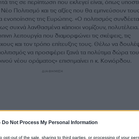
ά της σε περίπτωση που εκλεγεί είναι, όπως υποστη
ν Νέο Πολιτισμό και τις αξίες που θα εμπνεύσουν του
α ενοποίησης της Ευρώπης. «Ο πολιτισμός συνδέεται
όπως συχνά λανθασμένα κάποιοι νομίζουν, πολυτέλεια. 
πινη λειτουργία που διαμορφώνει τις σκέψεις, τις
τόχους και τον τρόπο επίτευξης τους. Θέλω να δουλ
πολιτισμός να προσφέρει ξανά τα πολύτιμα δώρα του
ινού νέου οράματος» επισημαίνει η κ. Κονιόρδου.
ΔΙΑΦΗΜΙΣΗ
-
Do Not Process My Personal Information
to opt-out of the sale, sharing to third parties, or processing of your per