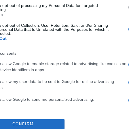
Υποβολή σχολίου
to opt-out of processing my Personal Data for Targeted
ing.
In
ροστατεύεται από reCAPTCHA, ισχύουν
Πολιτική Απορρήτου
&
Όροι Χρήσης
της
o opt-out of Collection, Use, Retention, Sale, and/or Sharing
ersonal Data that Is Unrelated with the Purposes for which it
Ελλάδα
lected.
Out
Σ 2019
ΕΥΡΩΕΚΛΟΓΕΣ ΥΠΟΨΗΦΙΟΙ
ΚΟΝΙΟΡΔ
ΛΥΔΙΑ ΚΟΝΙΟΡΔΟΥ
consents
Share:
o allow Google to enable storage related to advertising like cookies on
evice identifiers in apps.
θήστε το Νewsit.gr στο
Google News
και ενημερωθείτε
 για όλη την ειδησεογραφία και τα
τελευταία νέα
της
o allow my user data to be sent to Google for online advertising
ς
s.
to allow Google to send me personalized advertising.
Πιο σχολι
CONFIRM