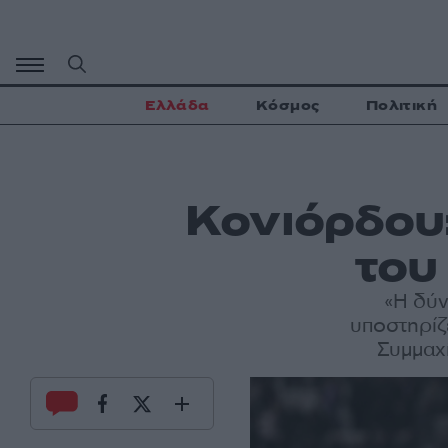
Μετάβαση
σε
περιεχόμενο
Ελλάδα
Κόσμος
Πολιτική
Κονιόρδου
του
«Η δύν
υποστηρίζ
Συμμαχ