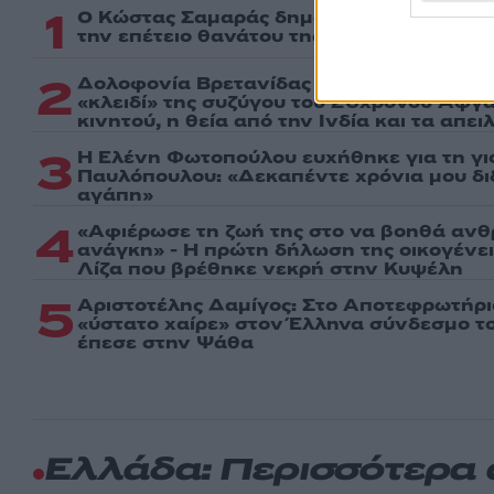
1
Ο Κώστας Σαμαράς δημοσίευσε μία παιδι
την επέτειο θανάτου της αδελφής του, Λ
2
Δολοφονία Βρετανίδας στην Κυψέλη: Οι 
«κλειδί» της συζύγου του 26χρονου Αφγα
κινητού, η θεία από την Ινδία και τα απε
3
Η Ελένη Φωτοπούλου ευχήθηκε για τη γι
Παυλόπουλου: «Δεκαπέντε χρόνια μου δι
αγάπη»
4
«Αφιέρωσε τη ζωή της στο να βοηθά ανθ
ανάγκη» - Η πρώτη δήλωση της οικογένε
Λίζα που βρέθηκε νεκρή στην Κυψέλη
5
Αριστοτέλης Δαμίγος: Στο Αποτεφρωτήρι
«ύστατο χαίρε» στον Έλληνα σύνδεσμο τ
έπεσε στην Ψάθα
Ελλάδα: Περισσότερα