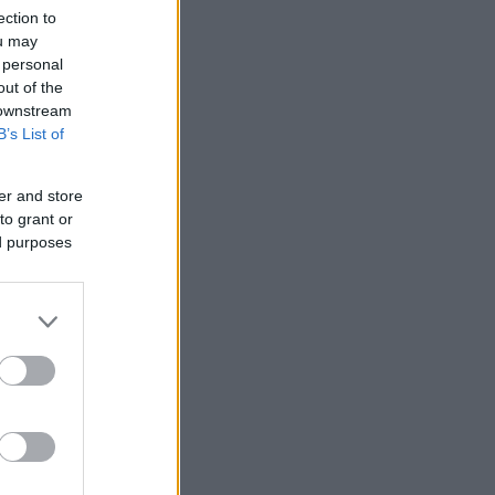
ection to
ou may
 personal
out of the
 downstream
B’s List of
er and store
to grant or
ed purposes
 /50
2000