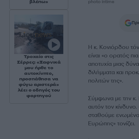
βλέπω»
photo intime
Προ
Η κ. Κονιόρδου τό
είναι «ο ορατός πι
Τροχαίο στις
Σέρρες: «Ξαφνικά
αποτυχία μιας δύν
μου ήρθε το
διλήμματα και προ
αυτοκίνητο,
προσπάθησα να
πολιτών της».
φύγω αριστερά»
λέει ο οδηγός του
φορτηγού
Σύμφωνα με την κ.
αυτόν τον κίνδυνο.
σταθούμε ενωμένοι
Ευρώπης» τονίζει.