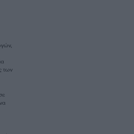
ογών,
ια
ς των
σε
 να