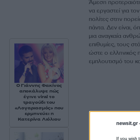
Άμεση προτεραιότητ
να εργαστεί για το
πολίτες στην πορεί
πάντα. Δεν είναι, 
μια αναγκαία ανθρώ
επιθυμίες, τους σ
ώστε ο ελληνικός 
εμπλουτισμό του κο
Ο Γιάννης Φακίνος
αποκάλυψε πώς
έγινε viral το
τραγούδι του
«Λογαριασμός» που
ερμηνεύει η
Κατερίνα Λιόλιου
newsit.gr 
If you wish 