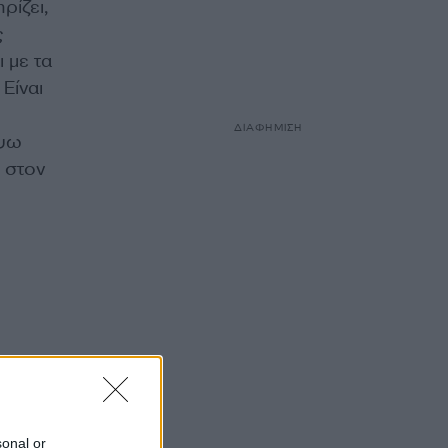
ρίζει,
ς
 με τα
Είναι
ΔΙΑΦΗΜΙΣΗ
έψω
 στον
sonal or