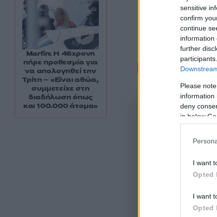
sensitive in
confirm you
continue se
information 
further disc
Marfin: Η 46χρονη
participants
Σχόλι
πήρε προθεσμία για
Downstream 
να απολογηθεί την
Τρίτη – «Είναι αθώα,
Please note
συμμετείχε στη
information 
διαδήλωση όπως
και 100.000 άτομα»
deny consent
in below Go
Persona
I want t
Opted 
I want t
Opted 