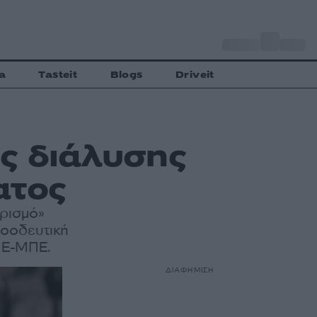
o
Αθήνα
33
C
a
Tasteit
Blogs
Driveit
ς διάλυσης
ατος
ωρισμό»
ροοδευτική
ΠΕ-ΜΠΕ.
ΔΙΑΦΗΜΙΣΗ