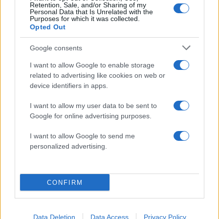
Retention, Sale, and/or Sharing of my
Personal Data that Is Unrelated with the
Purposes for which it was collected.
Σχολίασε εδώ
Opted Out
Google consents
50 /50
I want to allow Google to enable storage
related to advertising like cookies on web or
device identifiers in apps.
I want to allow my user data to be sent to
2000 /2000
Google for online advertising purposes.
Υποβολή σχολίου
I want to allow Google to send me
personalized advertising.
Όροι Χρήσης
. Το site προστατεύεται από reCAPTCHA, ισχύουν
Πολιτική Απορρήτου
&
Όροι Χρήσης
της Google.
Ελλάδα
CONFIRM
ΚΩΝΣΤΑΝΤΙΝΟΣ ΠΟΛΥΧΡΟΝΟΠΟΥΛΟΣ
Share:
Data Deletion
Data Access
Privacy Policy