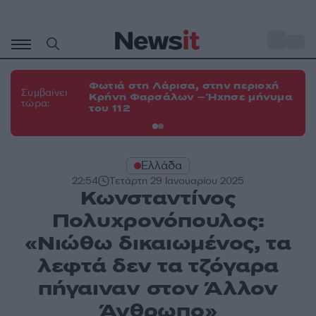
Μετάβαση
σε
o
34
περιεχόμενο
Φωτιά στη Λάρισα, στην περιοχή
Φω
Συμβαίνει
Κρήνη Φαρσάλων – Ήχησε μήνυμα
Κο
τώρα:
του 112
α
Ελλάδα
22:54
Τετάρτη 29 Ιανουαρίου 2025
Κωνσταντίνος
Πολυχρονόπουλος:
«Νιώθω δικαιωμένος, τα
λεφτά δεν τα τζόγαρα
πήγαιναν στον Άλλον
Άνθρωπο»