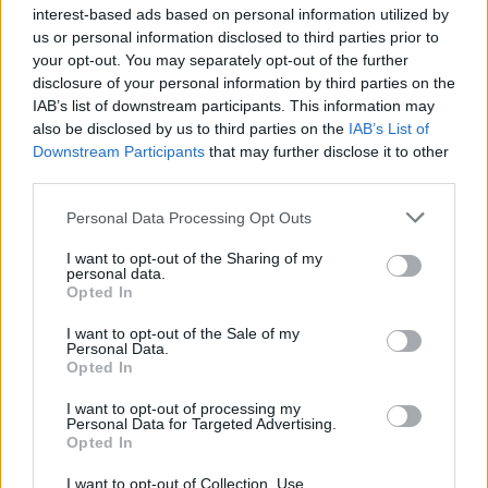
interest-based ads based on personal information utilized by
us or personal information disclosed to third parties prior to
your opt-out. You may separately opt-out of the further
disclosure of your personal information by third parties on the
IAB’s list of downstream participants. This information may
also be disclosed by us to third parties on the
IAB’s List of
Downstream Participants
that may further disclose it to other
third parties.
Please note that this website/app uses one or more Google
Personal Data Processing Opt Outs
«Αφιέρωσε τη ζωή της στο
Πρόσκρουση πυραύλου
services and may gather and store information including but
να βοηθά ανθρώπους που
SpaceX στη Σελήνη: 
not limited to your visit or usage behaviour. You may click to
I want to opt-out of the Sharing of my
είχαν ανάγκη» - Η πρώτη
εικόνες πριν και μετ
personal data.
grant or deny consent to Google and its third-party tags to
δήλωση της οικογένειας
Opted In
της 38χρονης Λίζα που
use your data for below specified purposes in below Google
βρέθηκε νεκρή στην
consent section.
I want to opt-out of the Sale of my
Κυψέλη
Personal Data.
Opted In
Σχόλια
I want to opt-out of processing my
Personal Data for Targeted Advertising.
Opted In
I want to opt-out of Collection, Use,