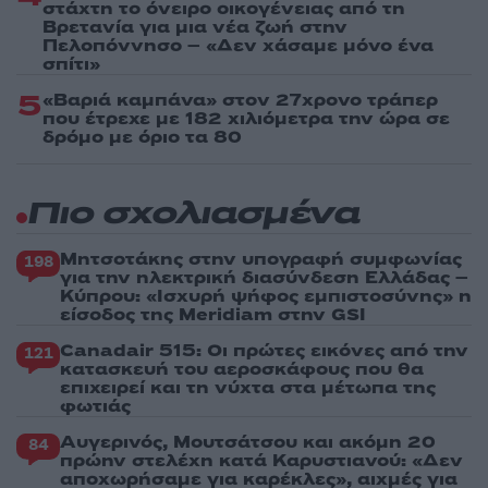
στάχτη το όνειρο οικογένειας από τη
Βρετανία για μια νέα ζωή στην
Πελοπόννησο – «Δεν χάσαμε μόνο ένα
σπίτι»
5
«Βαριά καμπάνα» στον 27χρονο τράπερ
που έτρεχε με 182 χιλιόμετρα την ώρα σε
δρόμο με όριο τα 80
Πιο σχολιασμένα
Μητσοτάκης στην υπογραφή συμφωνίας
198
για την ηλεκτρική διασύνδεση Ελλάδας –
Κύπρου: «Ισχυρή ψήφος εμπιστοσύνης» η
είσοδος της Meridiam στην GSI
Canadair 515: Οι πρώτες εικόνες από την
121
κατασκευή του αεροσκάφους που θα
επιχειρεί και τη νύχτα στα μέτωπα της
φωτιάς
Αυγερινός, Μουτσάτσου και ακόμη 20
84
πρώην στελέχη κατά Καρυστιανού: «Δεν
αποχωρήσαμε για καρέκλες», αιχμές για