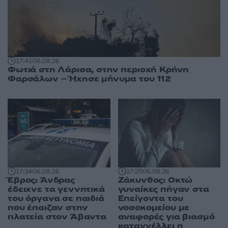
17:41
06.08.26
Φωτιά στη Λάρισα, στην περιοχή Κρήνη
Φαρσάλων – Ήχησε μήνυμα του 112
17:34
06.08.26
17:25
06.08.26
Έβρος: Άνδρας
Ζάκυνθος: Οκτώ
έδειχνε τα γεννητικά
γυναίκες πήγαν στα
του όργανα σε παιδιά
Επείγοντα του
που έπαιζαν στην
νοσοκομείου με
πλατεία στον Άβαντα
αναφορές για βιασμό
καταγγέλλει η