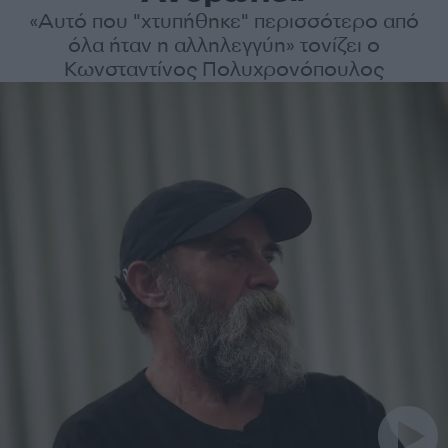
«Αυτό που "χτυπήθηκε" περισσότερο από
όλα ήταν η αλληλεγγύη» τονίζει ο
Κωνσταντίνος Πολυχρονόπουλος