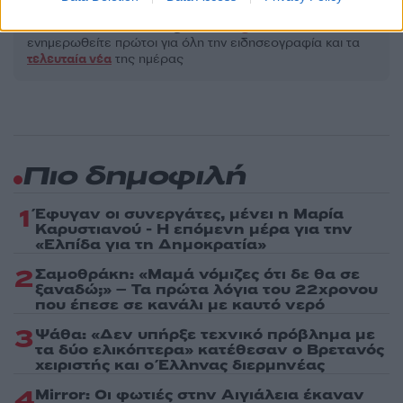
Ακολουθήστε το Νewsit.gr στο
Google News
και
ενημερωθείτε πρώτοι για όλη την ειδησεογραφία και τα
τελευταία νέα
της ημέρας
Πιο δημοφιλή
1
Έφυγαν οι συνεργάτες, μένει η Μαρία
Καρυστιανού - Η επόμενη μέρα για την
«Ελπίδα για τη Δημοκρατία»
2
Σαμοθράκη: «Μαμά νόμιζες ότι δε θα σε
ξαναδώ;» – Τα πρώτα λόγια του 22χρονου
που έπεσε σε κανάλι με καυτό νερό
3
Ψάθα: «Δεν υπήρξε τεχνικό πρόβλημα με
τα δύο ελικόπτερα» κατέθεσαν ο Βρετανός
χειριστής και ο Έλληνας διερμηνέας
4
Mirror: Οι φωτιές στην Αιγιάλεια έκαναν