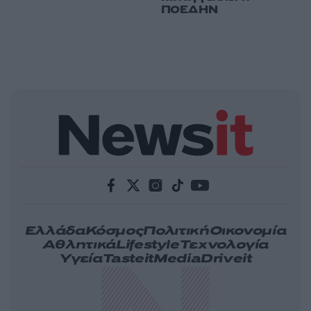
ΠΟΕΔΗΝ
Ελλάδα
Κόσμος
Πολιτική
Οικονομία
Αθλητικά
Lifestyle
Τεχνολογία
Υγεία
Tasteit
Media
Driveit