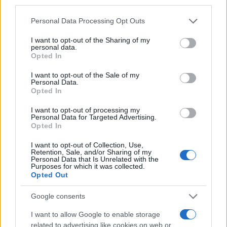
third parties.
Τέλος οι
θάνατοι κινούνται σταθερά σε υψηλά
Please note that this website/app uses one or more Google
Personal Data Processing Opt Outs
services and may gather and store information including but
επίπεδα
, ενώ σχεδόν όλοι αφορούν στη
not limited to your visit or usage behaviour. You may click to
I want to opt-out of the Sharing of my
μετάλλαξη Δέλτα. Ο επταήμερος κινούμενος
personal data.
grant or deny consent to Google and its third-party tags to
Opted In
μέσος όρος διαμορφώνεται στους 87 θανάτους,
use your data for below specified purposes in below Google
consent section.
σημειώνοντας
αύξηση 22%
. Την
τελευταία
I want to opt-out of the Sale of my
Personal Data.
εβδομάδα 590 ασθενείς έχασαν τη ζωή τους
Opted In
από επιπλοκές της Covid-19.
I want to opt-out of processing my
Personal Data for Targeted Advertising.
Opted In
Το 18% των ασθενών που καταλήγουν ανήκουν
στην ηλικιακή ομάδα των 40-64 ετών και το 81%
I want to opt-out of Collection, Use,
Retention, Sale, and/or Sharing of my
έχουν ηλικία άνω των 65 ετών. Σημειώνεται ότι
Personal Data that Is Unrelated with the
Purposes for which it was collected.
περισσότεροι από 300.000 πολίτες άνω των 60
Opted Out
ετών παραμένουν ανεμβολίαστοι.
Google consents
Ρεπορτάζ: Γιάννα Σουλάκη / Πηγή:
I want to allow Google to enable storage
related to advertising like cookies on web or