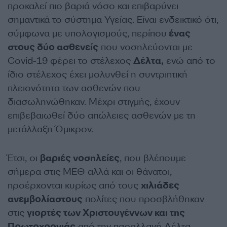
προκαλεί πιο βαριά νόσο και επιβαρύνει
σημαντικά το σύστημα Υγείας. Είναι ενδεικτικό ότι,
σύμφωνα με υπολογισμούς, περίπου
ένας
στους δύο ασθενείς
που νοσηλεύονται με
Covid-19 φέρει το στέλεχος
Δέλτα,
ενώ από το
ίδιο στέλεχος έχει μολυνθεί η συντριπτική
πλειονότητα των ασθενών που
διασωληνώθηκαν. Μέχρι στιγμής, έχουν
επιβεβαιωθεί δύο απώλειες ασθενών με τη
μετάλλαξη Όμικρον.
Έτσι, οι
βαριές νοσηλείες
, που βλέπουμε
σήμερα στις ΜΕΘ αλλά και οι θάνατοι,
προέρχονται κυρίως από τους
χιλιάδες
ανεμβολίαστους
πολίτες που προσβλήθηκαν
στις
γιορτές των Χριστουγέννων και της
Πρωτοχρονιάς
από την παραλλαγή Δέλτα.