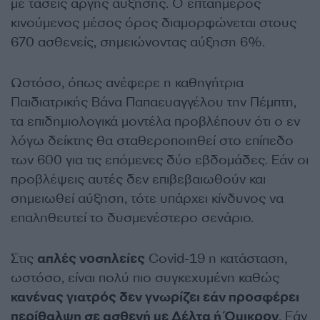
με τάσεις αργής αύξησης. Ο επταήμερος
κινούμενος μέσος όρος διαμορφώνεται στους
670 ασθενείς, σημειώνοντας αύξηση 6%.
Ωστόσο, όπως ανέφερε η καθηγήτρια
Παιδιατρικής Βάνα Παπαευαγγέλου την Πέμπτη,
τα επιδημιολογικά μοντέλα προβλέπουν ότι ο εν
λόγω δείκτης θα σταθεροποιηθεί στο επίπεδο
των 600 για τις επόμενες δύο εβδομάδες. Εάν οι
προβλέψεις αυτές δεν επιβεβαιωθούν και
σημειωθεί αύξηση, τότε υπάρχει κίνδυνος να
επαληθευτεί το δυσμενέστερο σενάριο.
Στις
απλές νοσηλείες
Covid-19 η κατάσταση,
ωστόσο, είναι πολύ πιο συγκεχυμένη καθώς
κανένας γιατρός δεν γνωρίζει εάν προσφέρει
περίθαλψη σε ασθενή με Δέλτα ή Όμικρον
. Εάν