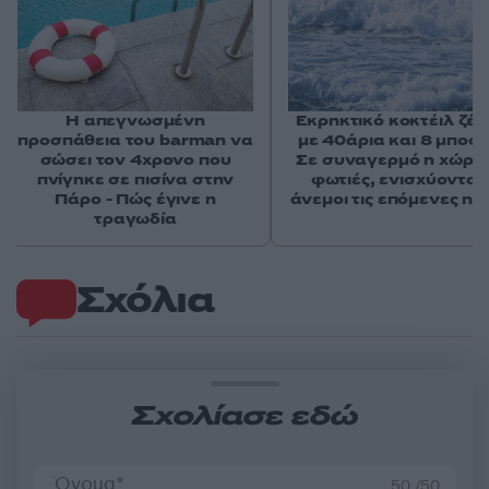
Η απεγνωσμένη
Εκρηκτικό κοκτέιλ ζέσ
προσπάθεια του barman να
με 40άρια και 8 μποφό
σώσει τον 4χρονο που
Σε συναγερμό η χώρα 
πνίγηκε σε πισίνα στην
φωτιές, ενισχύονται 
Πάρο - Πώς έγινε η
άνεμοι τις επόμενες ημ
τραγωδία
Σχόλια
Σχολίασε εδώ
50 /50