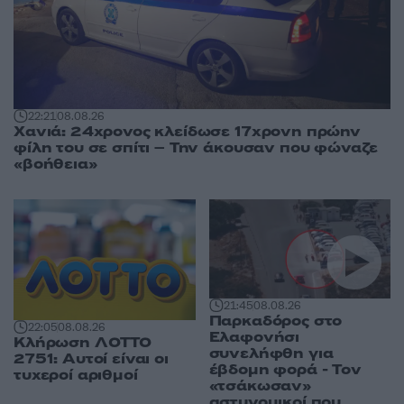
22:21
08.08.26
Χανιά: 24χρονος κλείδωσε 17χρονη πρώην
φίλη του σε σπίτι – Την άκουσαν που φώναζε
«βοήθεια»
21:45
08.08.26
Παρκαδόρος στο
22:05
08.08.26
Ελαφονήσι
Κλήρωση ΛΟΤΤΟ
συνελήφθη για
2751: Αυτοί είναι οι
έβδομη φορά - Τον
τυχεροί αριθμοί
«τσάκωσαν»
αστυνομικοί που