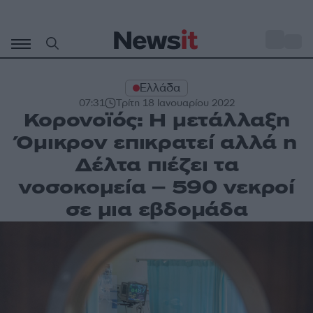
Μετάβαση
σε
o
29
περιεχόμενο
Ελλάδα
07:31
Τρίτη 18 Ιανουαρίου 2022
Κορονοϊός: Η μετάλλαξη
Όμικρον επικρατεί αλλά η
Δέλτα πιέζει τα
νοσοκομεία – 590 νεκροί
σε μια εβδομάδα