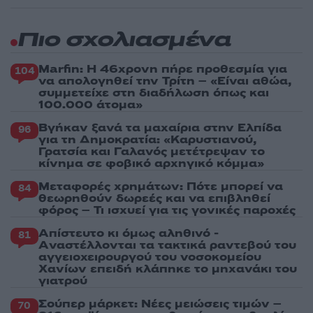
Πιο σχολιασμένα
Marfin: Η 46χρονη πήρε προθεσμία για
104
να απολογηθεί την Τρίτη – «Είναι αθώα,
συμμετείχε στη διαδήλωση όπως και
100.000 άτομα»
Βγήκαν ξανά τα μαχαίρια στην Ελπίδα
96
για τη Δημοκρατία: «Καρυστιανού,
Γρατσία και Γαλανός μετέτρεψαν το
κίνημα σε φοβικό αρχηγικό κόμμα»
Μεταφορές χρημάτων: Πότε μπορεί να
84
θεωρηθούν δωρεές και να επιβληθεί
φόρος – Τι ισχυεί για τις γονικές παροχές
Απίστευτο κι όμως αληθινό -
81
Aναστέλλονται τα τακτικά ραντεβού του
αγγειοχειρουργού του νοσοκομείου
Χανίων επειδή κλάπηκε το μηχανάκι του
γιατρού
Σούπερ μάρκετ: Νέες μειώσεις τιμών –
70