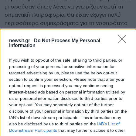
μπορούσαν, όπως λένε, να γνωρίζουν αυτή τη
σημαντική πληροφορία, θα είχαν εξάγει πολύ
περισσότερα συμπεράσματα για τη νοσηρότητα
της μετάλλαξης Όμικρον, αλλά και για την εξέλιξη
των νοσηλειών.
newsit.gr -
Do Not Process My Personal
Information
Παρ’ όλα αυτά, η μείωση των ημερήσιων
If you wish to opt-out of the sale, sharing to third parties, or
μολύνσεων έχει αρχίσει να
φέρνει μείωση και
processing of your personal or sensitive information for
στις ημερήσιες εισαγωγές στα νοσοκομεία
.
targeted advertising by us, please use the below opt-out
section to confirm your selection. Please note that after your
Από τις 12 Ιανουαρίου με το peak των 654 νέων
opt-out request is processed you may continue seeing
εισαγωγών, έως και εχθές οπότε 472 νέοι
interest-based ads based on personal information utilized by
ασθενείς εισήχθησαν στο ΕΣΥ, οι νέες
us or personal information disclosed to third parties prior to
your opt-out. You may separately opt-out of the further
νοσηλείες παρουσιάζουν σταδιακή μείωση. Ο
disclosure of your personal information by third parties on the
μέσος όρος εισαγωγών του επταημέρου είναι
IAB’s list of downstream participants. This information may
555 ασθενείς, μειωμένος κατά 23 ασθενείς από
also be disclosed by us to third parties on the
IAB’s List of
τις 12 Ιανουαρίου.
Downstream Participants
that may further disclose it to other