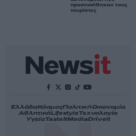
προσποιήθηκαν τους
τουρίστες
Ελλάδα
Κόσμος
Πολιτική
Οικονομία
Αθλητικά
Lifestyle
Τεχνολογία
Υγεία
Tasteit
Media
Driveit