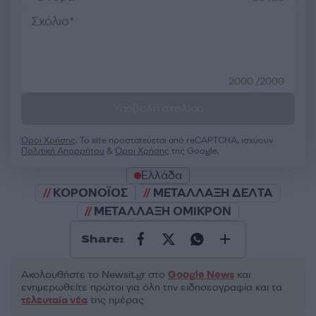
2000 /2000
Υποβολή σχολίου
Όροι Χρήσης
. Το site προστατεύεται από reCAPTCHA, ισχύουν
Πολιτική Απορρήτου
&
Όροι Χρήσης
της Google.
Ελλάδα
ΚΟΡΟΝΟΪΟΣ
ΜΕΤΑΛΛΑΞΗ ΔΕΛΤΑ
ΜΕΤΑΛΛΑΞΗ ΟΜΙΚΡΟΝ
Share:
Ακολουθήστε το Νewsit.gr στο
Google News
και
ενημερωθείτε πρώτοι για όλη την ειδησεογραφία και τα
τελευταία νέα
της ημέρας