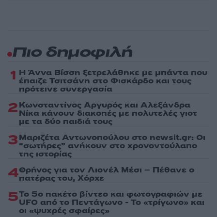
Πιο δημοφιλή
1
Η Άννα Βίσση ξετρελάθηκε με μπάντα που
έπαιζε Τσιτσάνη στο Φισκάρδο και τους
πρότεινε συνεργασία
2
Κωνσταντίνος Αργυρός και Αλεξάνδρα
Νίκα κάνουν διακοπές με πολυτελές γιοτ
με τα δύο παιδιά τους
3
Μαριζέτα Αντωνοπούλου στο newsit.gr: Οι
“σωτήρες” ανήκουν στο χρονοντούλαπο
της ιστορίας
4
Θρήνος για τον Λιονέλ Μέσι – Πέθανε ο
πατέρας του, Χόρχε
5
Το 5ο πακέτο βίντεο και φωτογραφιών με
UFO από το Πεντάγωνο - Το «τρίγωνο» και
οι «ψυχρές σφαίρες»