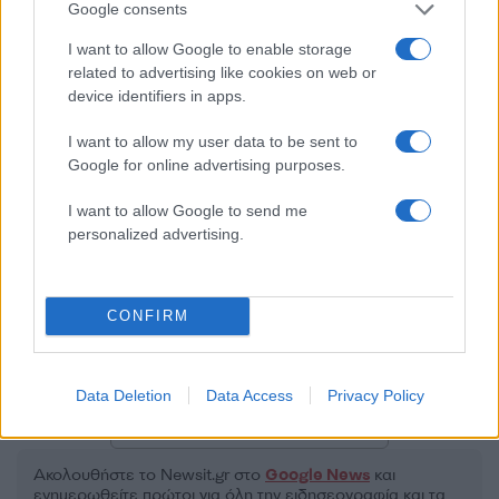
Google consents
50 /50
I want to allow Google to enable storage
related to advertising like cookies on web or
device identifiers in apps.
I want to allow my user data to be sent to
Google for online advertising purposes.
2000 /2000
Υποβολή σχολίου
I want to allow Google to send me
personalized advertising.
Όροι Χρήσης
. Το site προστατεύεται από reCAPTCHA, ισχύουν
Πολιτική Απορρήτου
&
Όροι Χρήσης
της Google.
Ελλάδα
CONFIRM
ΚΟΡΟΝΟΪΟΣ
ΜΕΤΑΛΛΑΞΗ ΔΕΛΤΑ
ΜΕΤΑΛΛΑΞΗ ΟΜΙΚΡΟΝ
Data Deletion
Data Access
Privacy Policy
Share:
Ακολουθήστε το Νewsit.gr στο
Google News
και
ενημερωθείτε πρώτοι για όλη την ειδησεογραφία και τα