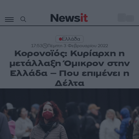
Μετάβαση
σε
o
30
περιεχόμενο
Ελλάδα
17:53
Πέμπτη 3 Φεβρουαρίου 2022
Κορονοϊός: Κυρίαρχη η
μετάλλαξη Όμικρον στην
Ελλάδα – Που επιμένει η
Δέλτα