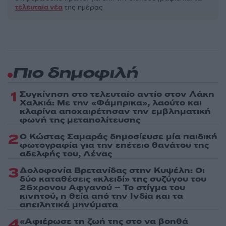
τελευταία νέα
της ημέρας
Πιο δημοφιλή
1
Συγκίνηση στο τελευταίο αντίο στον Λάκη
Χαλκιά: Με την «Φάμπρικα», λαούτο και
κλαρίνα αποχαιρέτησαν την εμβληματική
φωνή της μεταπολίτευσης
2
Ο Κώστας Σαμαράς δημοσίευσε μία παιδική
φωτογραφία για την επέτειο θανάτου της
αδελφής του, Λένας
3
Δολοφονία Βρετανίδας στην Κυψέλη: Οι
δύο καταθέσεις «κλειδί» της συζύγου του
26χρονου Αφγανού – Το στίγμα του
κινητού, η θεία από την Ινδία και τα
απειλητικά μηνύματα
4
«Αφιέρωσε τη ζωή της στο να βοηθά