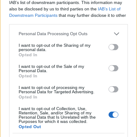
IAB’s list of downstream participants. This information may
also be disclosed by us to third parties on the
IAB’s List of
Downstream Participants
that may further disclose it to other
third parties.
Please note that this website/app uses one or more Google
Personal Data Processing Opt Outs
services and may gather and store information including but
Κυψέλη: «Δεν μπορώ να το
Δύο νεκροί σε τροχαίο 
not limited to your visit or usage behaviour. You may click to
I want to opt-out of the Sharing of my
personal data.
πιστέψω» – Σοκαρισμένο
Σέρρες - Αυτοκίνητ
grant or deny consent to Google and its third-party tags to
Opted In
το ζευγάρι Αμερικανών
συγκρούστηκε με φορ
use your data for below specified purposes in below Google
που «υιοθέτησε» τον
consent section.
I want to opt-out of the Sale of my
26χρονο Αφγανό στη
Personal Data.
Λέσβο
Opted In
I want to opt-out of processing my
Σχόλια
Personal Data for Targeted Advertising.
Opted In
I want to opt-out of Collection, Use,
Retention, Sale, and/or Sharing of my
Personal Data that Is Unrelated with the
Purposes for which it was collected.
Opted Out
Σχολίασε εδώ