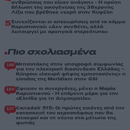
ανθρώπους που είχαν ανάγκη» - Η πρώτη
δήλωση της οικογένειας της 38χρονης
Λίζα που βρέθηκε νεκρή στην Κυψέλη
5
Συνεχίζονται οι αποχωρήσεις από το κόμμα
Καρυστιανού: «Δεν συνθέτει, αλλά
λειτουργεί με αρχηγικά στερεότυπα»
Πιο σχολιασμένα
Μητσοτάκης στην υπογραφή συμφωνίας
198
για την ηλεκτρική διασύνδεση Ελλάδας –
Κύπρου: «Ισχυρή ψήφος εμπιστοσύνης» η
είσοδος της Meridiam στην GSI
Έφυγαν οι συνεργάτες, μένει η Μαρία
184
Καρυστιανού - Η επόμενη μέρα για την
«Ελπίδα για τη Δημοκρατία»
Canadair 515: Οι πρώτες εικόνες από την
127
κατασκευή του αεροσκάφους που θα
επιχειρεί και τη νύχτα στα μέτωπα της
φωτιάς