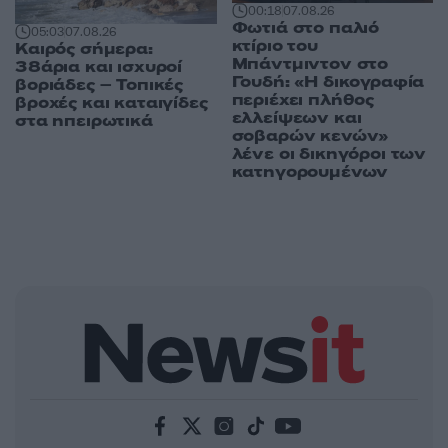
00:18
07.08.26
Φωτιά στο παλιό
05:03
07.08.26
κτίριο του
Καιρός σήμερα:
Μπάντμιντον στο
38άρια και ισχυροί
Γουδή: «Η δικογραφία
βοριάδες – Τοπικές
περιέχει πλήθος
βροχές και καταιγίδες
ελλείψεων και
στα ηπειρωτικά
σοβαρών κενών»
λένε οι δικηγόροι των
κατηγορουμένων