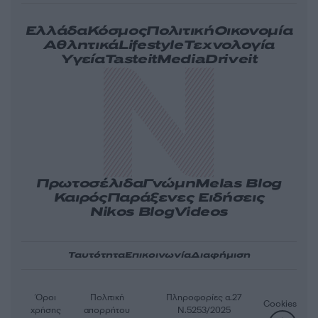
Ελλάδα
Κόσμος
Πολιτική
Οικονομία
Αθλητικά
Lifestyle
Τεχνολογία
Υγεία
Tasteit
Media
Driveit
Πρωτοσέλιδα
Γνώμη
Melas Blog
Καιρός
Παράξενες Ειδήσεις
Nikos Blog
Videos
Ταυτότητα
Επικοινωνία
Διαφήμιση
Όροι
Πολιτική
Πληροφορίες α.27
Cookies
χρήσης
απορρήτου
Ν.5253/2025