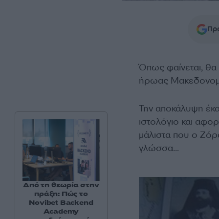
Προ
Όπως φαίνεται, θα 
ήρωας Μακεδονομ
Την αποκάλυψη έκ
ιστολόγιο και αφορ
μάλιστα που ο Ζόρα
γλώσσα…
Από τη θεωρία στην
πράξη: Πώς το
Novibet Backend
Academy