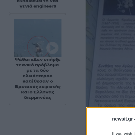
εκπαιδεύει τη νέα
γενιά engineers
Ψάθα: «Δεν υπήρξε
τεχνικό πρόβλημα
με τα δύο
ελικόπτερα»
κατέθεσαν ο
Βρετανός χειριστής
και ο Έλληνας
διερμηνέας
newsit.gr 
If you wish 