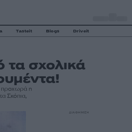
o
Αθήνα
28
C
a
Tasteit
Blogs
Driveit
 τα σχολικά
ουμέντα!
ς προχωρά η
τα Σκόπια,
ΔΙΑΦΗΜΙΣΗ