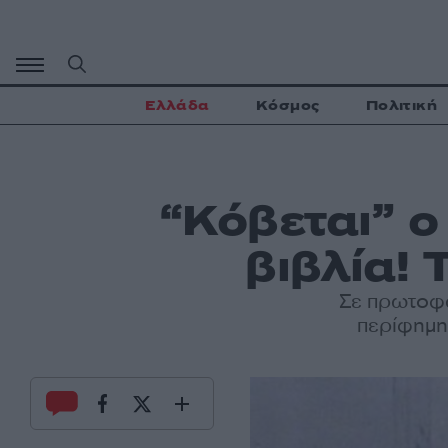
Μετάβαση
σε
περιεχόμενο
Ελλάδα
Κόσμος
Πολιτική
“Κόβεται” 
βιβλία!
Σε πρωτοφα
περίφημη 