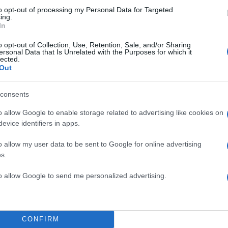
to opt-out of processing my Personal Data for Targeted
ing.
In
o opt-out of Collection, Use, Retention, Sale, and/or Sharing
ersonal Data that Is Unrelated with the Purposes for which it
lected.
Out
consents
o allow Google to enable storage related to advertising like cookies on
evice identifiers in apps.
o allow my user data to be sent to Google for online advertising
s.
to allow Google to send me personalized advertising.
CONFIRM