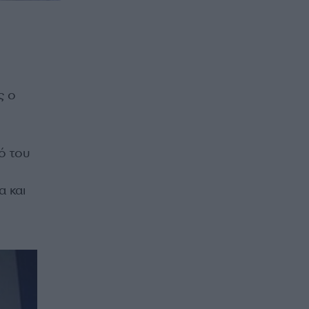
ς ο
ό του
α και