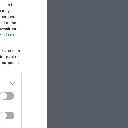
ection to
ou may
 personal
out of the
 downstream
B’s List of
er and store
to grant or
ed purposes