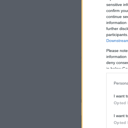
sensitive in
confirm you
continue se
information 
further disc
participants
Downstream 
Please note
information 
deny consent
in below Go
Persona
I want t
Opted 
I want t
Opted 