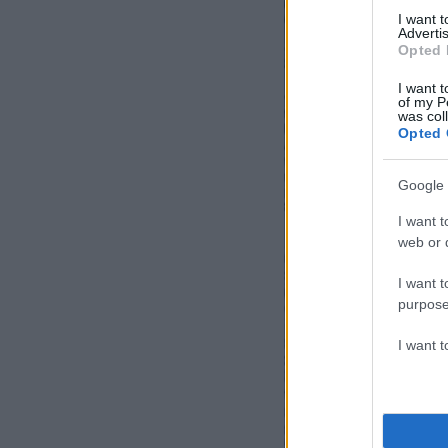
I want 
Advertis
Opted 
I want t
of my P
was col
Opted 
Google 
I want t
web or d
I want t
purpose
I want 