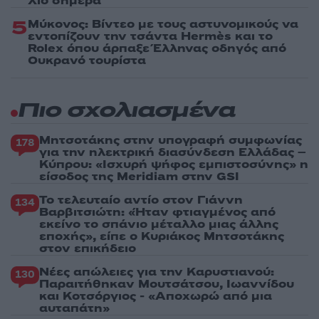
Χίο σήμερα
5
Μύκονος: Βίντεο με τους αστυνομικούς να
εντοπίζουν την τσάντα Hermès και το
Rolex όπου άρπαξε Έλληνας οδηγός από
Ουκρανό τουρίστα
Πιο σχολιασμένα
Μητσοτάκης στην υπογραφή συμφωνίας
178
για την ηλεκτρική διασύνδεση Ελλάδας –
Κύπρου: «Ισχυρή ψήφος εμπιστοσύνης» η
είσοδος της Meridiam στην GSI
Το τελευταίο αντίο στον Γιάννη
134
Βαρβιτσιώτη: «Ήταν φτιαγμένος από
εκείνο το σπάνιο μέταλλο μιας άλλης
εποχής», είπε ο Κυριάκος Μητσοτάκης
στον επικήδειο
Νέες απώλειες για την Καρυστιανού:
130
Παραιτήθηκαν Μουτσάτσου, Ιωαννίδου
και Κοτσόργιος - «Αποχωρώ από μια
αυταπάτη»