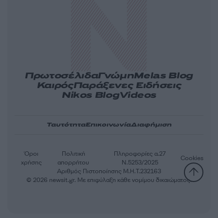
Πρωτοσέλιδα
Γνώμη
Melas Blog
Καιρός
Παράξενες Ειδήσεις
Nikos Blog
Videos
Ταυτότητα
Επικοινωνία
Διαφήμιση
Όροι
Πολιτική
Πληροφορίες α.27
Cookies
χρήσης
απορρήτου
Ν.5253/2025
Αριθμός Πιστοποίησης Μ.Η.Τ.232163
© 2026 newsit.gr. Με επιφύλαξη κάθε νομίμου δικαιώματος.