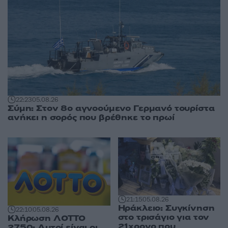
22:23
05.08.26
Σύμη: Στον 8ο αγνοούμενο Γερμανό τουρίστα
ανήκει η σορός που βρέθηκε το πρωί
21:15
05.08.26
Ηράκλειο: Συγκίνηση
22:10
05.08.26
στο τρισάγιο για τον
Κλήρωση ΛΟΤΤΟ
21χρονο που
2750: Αυτοί είναι οι