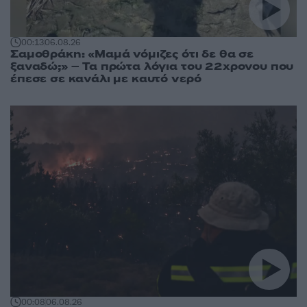
00:13
06.08.26
Σαμοθράκη: «Μαμά νόμιζες ότι δε θα σε
ξαναδώ;» – Τα πρώτα λόγια του 22χρονου που
έπεσε σε κανάλι με καυτό νερό
00:08
06.08.26