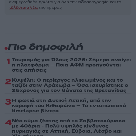
ενημερωθείτε πρώτοι για όλη την ειδησεογραφία και τα
τελευταία νέα
της ημέρας
Πιο δημοφιλή
1
Τουρισμός για Όλους 2026: Σήμερα ανοίγει
η πλατφόρμα – Ποια ΑΦΜ προηγούνται
στις αιτήσεις
2
Κυψέλη: Ο περίεργος ηλικιωμένος και το
ταξίδι στην Αράχωβα – Όσα ισχυρίστηκε ο
26χρονος για τον θάνατο της Βρετανίδας
3
Η φωτιά στη Δυτική Αττική, από την
κορυφή του Κιθαιρώνα – Το εντυπωσιακό
timelapse βίντεο
4
Νέο κύμα ζέστης από το Σαββατοκύριακο
με 40άρια - Πολύ υψηλός κίνδυνος
πυρκαγιάς σε Αττική, Εύβοια, Λέσβο και