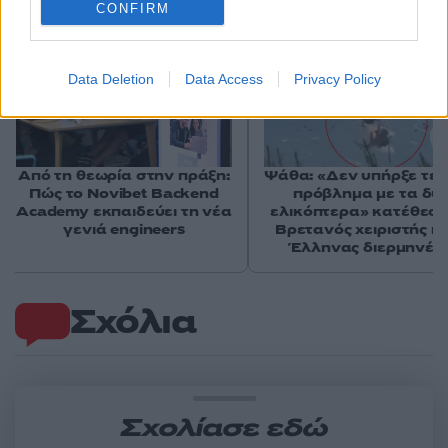
CONFIRM
Data Deletion
Data Access
Privacy Policy
Από τη θεωρία στην πράξη:
Ψάθα: «Δεν υπήρξε τεχ
Πώς το Novibet Backend
πρόβλημα με τα δύ
Academy εκπαιδεύει τη νέα
ελικόπτερα» κατέθεσα
γενιά engineers
Βρετανός χειριστής κα
Έλληνας διερμηνέα
Σχόλια
Σχολίασε εδώ