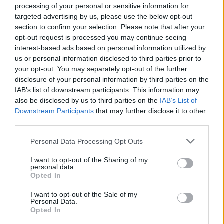
processing of your personal or sensitive information for
targeted advertising by us, please use the below opt-out
section to confirm your selection. Please note that after your
opt-out request is processed you may continue seeing
interest-based ads based on personal information utilized by
us or personal information disclosed to third parties prior to
your opt-out. You may separately opt-out of the further
disclosure of your personal information by third parties on the
IAB’s list of downstream participants. This information may
also be disclosed by us to third parties on the
IAB’s List of
Downstream Participants
that may further disclose it to other
third parties.
Please note that this website/app uses one or more Google
Personal Data Processing Opt Outs
services and may gather and store information including but
Μέχρι στιγμής έχουν εξιχνιαστεί 32 υποθέσεις
not limited to your visit or usage behaviour. You may click to
I want to opt-out of the Sharing of my
personal data.
grant or deny consent to Google and its third-party tags to
διαρρήξεων σπιτιών σε Αττική, Άρτα, Πάτρα,
Opted In
use your data for below specified purposes in below Google
Αγρίνιο και Αμφιλοχία, με τα παράνομα έσοδα να
consent section.
I want to opt-out of the Sale of my
εκτιμώνται από την ΕΛ.ΑΣ. ότι ξεπερνούν τα
Personal Data.
Opted In
170.000 ευρώ.