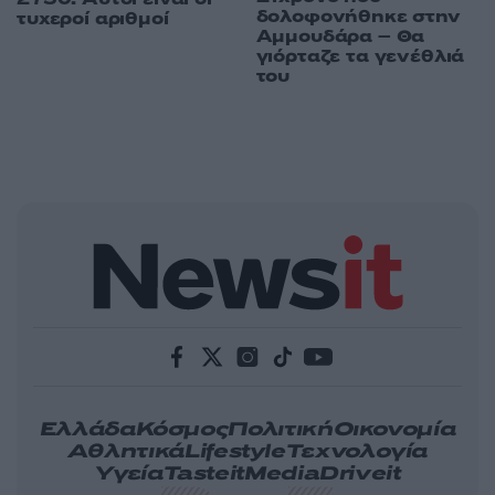
δολοφονήθηκε στην
τυχεροί αριθμοί
Αμμουδάρα – Θα
γιόρταζε τα γενέθλιά
του
Ελλάδα
Κόσμος
Πολιτική
Οικονομία
Αθλητικά
Lifestyle
Τεχνολογία
Υγεία
Tasteit
Media
Driveit