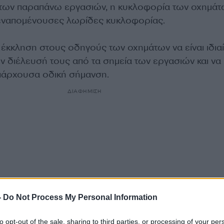
 των παραπάνω εργασιών, η κυκλοφορία των οχημάτ
ς εναπομένουσες λωρίδες κυκλοφορίας.
έκκληση στους οδηγούς των οχημάτων να είναι ιδια
ην διέλευσή τους από τα σημεία των εργασιών και να
πάρχουσα οδική σήμανση.
ΔΙΑΦΗΜΙΣΗ
-
Do Not Process My Personal Information
to opt-out of the sale, sharing to third parties, or processing of your per