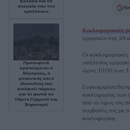
Ελλάδα και τα
στοιχεία που την
Προ
εμπλέκουν
Κυκλοφοριακές ρ
εργασιών στις 29 κα
Οι κυκλοφοριακές
εκτέλεσης εργασιών
Προσωρινά
κρατούμενοι ο
ώρες 10:00 έως 1
δήμαρχος, ο
μηχανικός και ο
ιδιοκτήτης του
Συγκεκριμένα θα π
αιολικού πάρκου
για τη φωτιά σε
κυκλοφορίας των 
Πόρτο Γερμενό και
από το ύψος της σ
Ξηρονομή
συμβολής της με 
κυκλοφορίας.