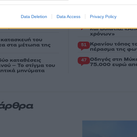
η Χαλκιά: Με την
Αυγερινός, Μουτ
85
ρέτησαν την
Καρυστιανού: «Δ
«συγκεντρωτικό
Data Deletion
Data Access
Privacy Policy
κή φωτογραφία για
Το πολωμένο μελ
59
ένας
και Βοιωτία: «Α
χρόνων»
ν κατασκευή του
Κρανίου τόπος τ
χτα στα μέτωπα της
51
πέρασμα της φωτ
Οδηγός στη Μύκο
δύο καταθέσεις
47
75.000 ευρώ απ
νού – Το στίγμα του
ιλητικά μηνύματα
 άρθρα