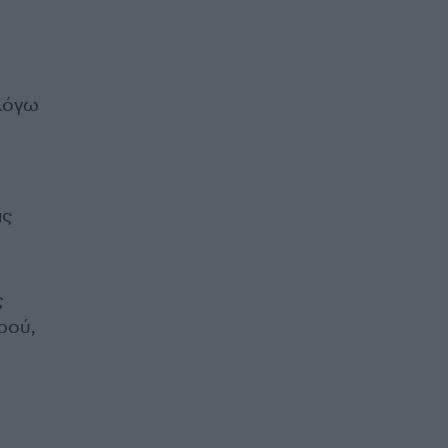
όγω
ις
ς
ρού,