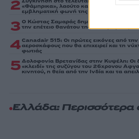
2
Συγκίνηση στο τελευταίο αντίο στον Λάκ
«Φάμπρικα», λαούτο και κλαρίνα αποχαι
εμβληματική φωνή της μεταπολίτευσης
3
Ο Κώστας Σαμαράς δημοσίευσε μία παιδι
την επέτειο θανάτου της αδελφής του, Λ
4
Canadair 515: Οι πρώτες εικόνες από τη
αεροσκάφους που θα επιχειρεί και τη νύ
φωτιάς
5
Δολοφονία Βρετανίδας στην Κυψέλη: Οι 
«κλειδί» της συζύγου του 26χρονου Αφγα
κινητού, η θεία από την Ινδία και τα απε
Ελλάδα: Περισσότερα