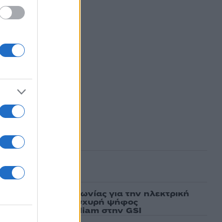
ασμένα
ν υπογραφή συμφωνίας για την ηλεκτρική
άδας – Κύπρου: «Ισχυρή ψήφος
 είσοδος της Meridiam στην GSI