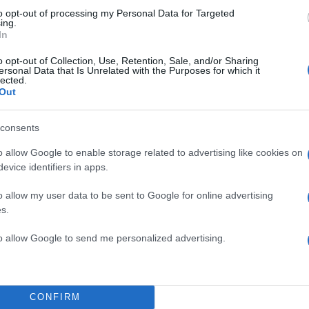
ροστατεύεται από reCAPTCHA, ισχύουν
Πολιτική Απορρήτου
&
Όροι Χρήσης
της
to opt-out of processing my Personal Data for Targeted
ing.
In
Ελλάδα
o opt-out of Collection, Use, Retention, Sale, and/or Sharing
ΦΟΡΙΑΚΕΣ ΡΥΘΜΙΣΕΙΣ
ΛΕΩΦΟΡΟΣ ΣΥΓΓΡΟΥ
ersonal Data that Is Unrelated with the Purposes for which it
lected.
Share:
Out
θήστε το Νewsit.gr στο
Google News
και ενημερωθείτε
consents
 για όλη την ειδησεογραφία και τα
τελευταία νέα
της
ς
o allow Google to enable storage related to advertising like cookies on
evice identifiers in apps.
o allow my user data to be sent to Google for online advertising
s.
Πιο σχολι
to allow Google to send me personalized advertising.
ρυστιανού - Η
Μητσοτάκης στη
198
μοκρατία»
διασύνδεση Ελλ
εμπιστοσύνης» η
CONFIRM