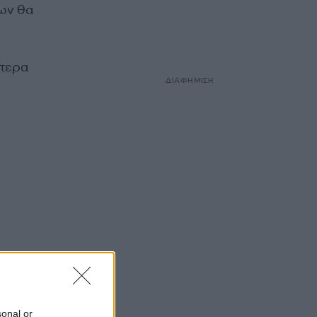
ων θα
ίτερα
ΔΙΑΦΗΜΙΣΗ
sonal or