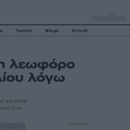
o
Αθήνα
27
C
a
Tasteit
Blogs
Driveit
τη λεωφόρο
λίου λόγω
 να είναι
μεία των
ΔΙΑΦΗΜΙΣΗ