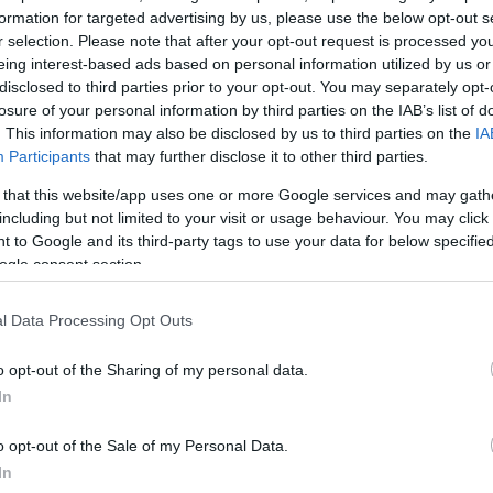
formation for targeted advertising by us, please use the below opt-out s
r selection. Please note that after your opt-out request is processed y
eing interest-based ads based on personal information utilized by us or
disclosed to third parties prior to your opt-out. You may separately opt-
α
losure of your personal information by third parties on the IAB’s list of
. This information may also be disclosed by us to third parties on the
IA
Participants
that may further disclose it to other third parties.
 that this website/app uses one or more Google services and may gath
Σχολίασε εδώ
including but not limited to your visit or usage behaviour. You may click 
 to Google and its third-party tags to use your data for below specifi
ogle consent section.
50
l Data Processing Opt Outs
o opt-out of the Sharing of my personal data.
In
2000 /
o opt-out of the Sale of my Personal Data.
Υποβολή σχολίου
In