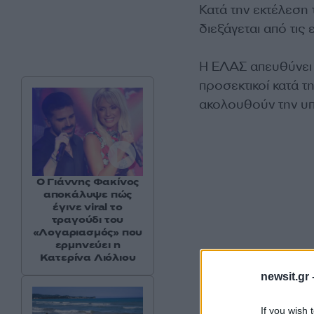
Κατά την εκτέλεση
διεξάγεται από τι
Η ΕΛΑΣ απευθύνει 
προσεκτικοί κατά τ
ακολουθούν την υ
Ο Γιάννης Φακίνος
αποκάλυψε πώς
έγινε viral το
τραγούδι του
«Λογαριασμός» που
ερμηνεύει η
Κατερίνα Λιόλιου
newsit.gr 
If you wish 