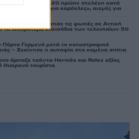
σάτσου και ακόμη 20 πρώην στελέχη κατά
εν αποχωρήσαμε για καρέκλες», αιχμές για
 μοντέλο»
τέμι που τροφοδότησε τις φωτιές σε Αττική
πό τα ισχυρότερα επεισόδια των τελευταίων 50
ο Πόρτο Γερμενό μετά το καταστροφικό
ιάς – Ξεκίνησε η αυτοψία στα καμένα σπίτια
νο άρπαξε τσάντα Hermès και Rolex αξίας
ό Ουκρανό τουρίστα