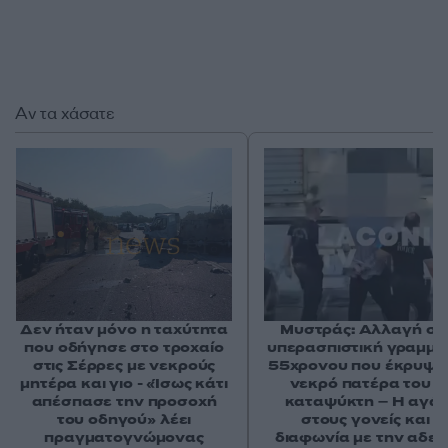
Αν τα χάσατε
Δεν ήταν μόνο η ταχύτητα
Μυστράς: Αλλαγή στ
που οδήγησε στο τροχαίο
υπερασπιστική γραμμή
στις Σέρρες με νεκρούς
55χρονου που έκρυψε
μητέρα και γιο - «Ίσως κάτι
νεκρό πατέρα του σ
απέσπασε την προσοχή
καταψύκτη – Η αγά
του οδηγού» λέει
στους γονείς και η
πραγματογνώμονας
διαφωνία με την αδε