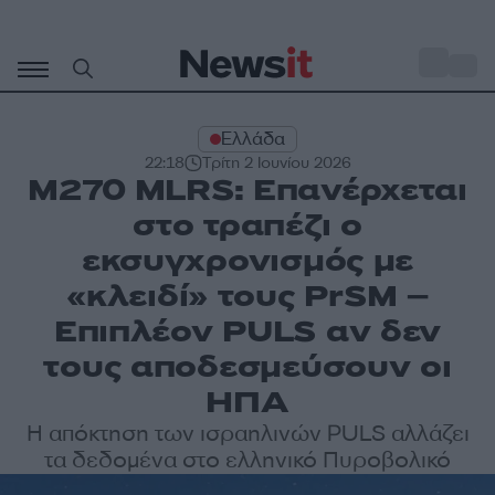
Μετάβαση
σε
o
34
περιεχόμενο
Ελλάδα
22:18
Τρίτη 2 Ιουνίου 2026
M270 MLRS: Επανέρχεται
στο τραπέζι ο
εκσυγχρονισμός με
«κλειδί» τους PrSM –
Επιπλέον PULS αν δεν
τους αποδεσμεύσουν οι
ΗΠΑ
Η απόκτηση των ισραηλινών PULS αλλάζει
τα δεδομένα στο ελληνικό Πυροβολικό