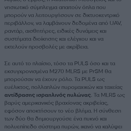
νησιωτικό σύμπλεγμα απαιτούν όπλα που
μπορούν να λειτουργήσουν σε δικτυοκεντρικό
περιβάλλον, να λαμβάνουν δεδομένα από UAV,
ραντάρ, αισθητήρες, ειδικές δυνάμεις και
συστήματα διοίκησης και ελέγχου και να
εκτελούν προσβολές με ακρίβεια.
Σε αυτό το πλαίσιο, τόσο τα PULS όσο και τα
εκσυγχρονισμένα M270 MLRS με PrSM θα
μπορούσαν να έχουν ρόλο. Τα PULS ως
ευέλικτος, πολλαπλών πυρομαχικών και ταχείας
αντίδρασης ισραηλινός πυλώνας
. Τα MLRS ως
βαρύς αμερικανικός βραχίονας ακριβείας,
εφόσον αποκτήσουν το νέο βλήμα. Η σύνθεση
των δύο θα δημιουργούσε ένα πυκνό και
πολυεπίπεδο σύστημα πυρών, ικανό να καλύψει