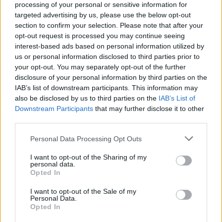
processing of your personal or sensitive information for
αποστολές καταστολής κρίσιμων υποδομών,
targeted advertising by us, please use the below opt-out
κέντρων διοίκησης, συστοιχιών αντιαεροπορικής
section to confirm your selection. Please note that after your
άμυνας, αεροδρομίων, κόμβων ανεφοδιασμού
opt-out request is processed you may continue seeing
interest-based ads based on personal information utilized by
και συγκεντρώσεων δυνάμεων.
us or personal information disclosed to third parties prior to
your opt-out. You may separately opt-out of the further
disclosure of your personal information by third parties on the
Το δίλημμα MLRS ή περισσότερα
IAB’s list of downstream participants. This information may
PULS
also be disclosed by us to third parties on the
IAB’s List of
Downstream Participants
that may further disclose it to other
third parties.
Η είσοδος των PULS στο ελληνικό οπλοστάσιο
Please note that this website/app uses one or more Google
Personal Data Processing Opt Outs
δεν ακυρώνει τα M270 MLRS, αλλά αλλάζει τη
services and may gather and store information including but
βάση της συζήτησης. Μέχρι πρόσφατα, το
not limited to your visit or usage behaviour. You may click to
I want to opt-out of the Sharing of my
personal data.
ερώτημα ήταν αν τα MLRS πρέπει να
grant or deny consent to Google and its third-party tags to
Opted In
use your data for below specified purposes in below Google
εκσυγχρονιστούν για να
παραμείνουν ο βασικός
consent section.
I want to opt-out of the Sale of my
πυλώνας πυρών μεγάλου βεληνεκούς
του
Personal Data.
Ελληνικού Στρατού. Μετά την επιλογή των PULS,
Opted In
το ερώτημα είναι εάν αξίζει να επενδυθούν