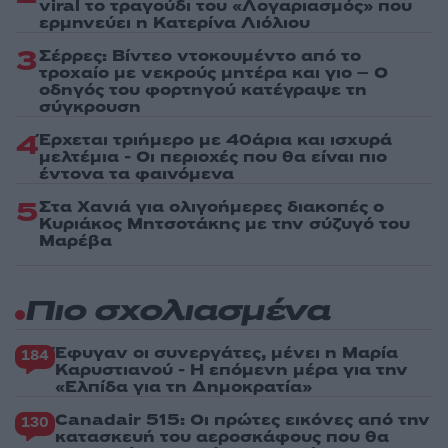
viral το τραγούδι του «Λογαριασμός» που
ερμηνεύει η Κατερίνα Λιόλιου
3
Σέρρες: Βίντεο ντοκουμέντο από το
τροχαίο με νεκρούς μητέρα και γιο – Ο
οδηγός του φορτηγού κατέγραψε τη
σύγκρουση
4
Έρχεται τριήμερο με 40άρια και ισχυρά
μελτέμια - Οι περιοχές που θα είναι πιο
έντονα τα φαινόμενα
5
Στα Χανιά για ολιγοήμερες διακοπές ο
Κυριάκος Μητσοτάκης με την σύζυγό του
Μαρέβα
Πιο σχολιασμένα
Έφυγαν οι συνεργάτες, μένει η Μαρία
184
Καρυστιανού - Η επόμενη μέρα για την
«Ελπίδα για τη Δημοκρατία»
Canadair 515: Οι πρώτες εικόνες από την
130
κατασκευή του αεροσκάφους που θα