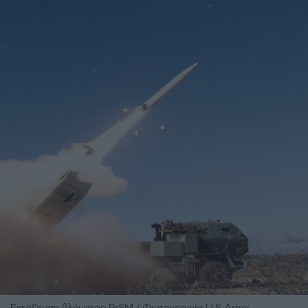
Εκτόξευση βλήματος PrSM / Φωτογραφία U.S Army