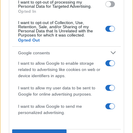
I want to opt-out of processing my
επιπλέον κονδύλια στα MLRS ή είναι
Personal Data for Targeted Advertising.
Opted In
προτιμότερο να αυξηθεί ο αριθμός των PULS;
Και η απάντηση πλέον είναι δεδομένη.
I want to opt-out of Collection, Use,
Retention, Sale, and/or Sharing of my
Personal Data that Is Unrelated with the
Purposes for which it was collected.
Τα PULS προσφέρουν πλεονεκτήματα που
Opted Out
ενδιαφέρουν ιδιαίτερα το ελληνικό Επιτελείο.
Google consents
Είναι τροχοφόρα, ευέλικτα, πιο εύκολα στη
διασπορά, μπορούν να κινηθούν γρήγορα σε
I want to allow Google to enable storage
related to advertising like cookies on web or
νησιωτικό και ηπειρωτικό περιβάλλον, ενώ
device identifiers in apps.
διαθέτουν οικογένεια πυρομαχικών που καλύπτει
πολλαπλές αποστάσεις και επιχειρησιακές
I want to allow my user data to be sent to
Google for online advertising purposes.
ανάγκες. Συνδέονται επίσης με την ευρύτερη
λογική της ισραηλινής συνεργασίας, της
I want to allow Google to send me
ελληνικής βιομηχανικής συμμετοχής και της
personalized advertising.
δημιουργίας ενός ολοκληρωμένου πλέγματος
αποτροπής, μαζί με τον αντιαεροπορικό «θόλο».