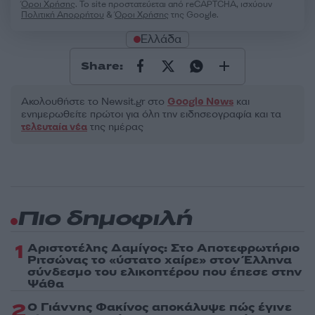
Όροι Χρήσης
. Το site προστατεύεται από reCAPTCHA, ισχύουν
Πολιτική Απορρήτου
&
Όροι Χρήσης
της Google.
Ελλάδα
Share:
Ακολουθήστε το Νewsit.gr στο
Google News
και
ενημερωθείτε πρώτοι για όλη την ειδησεογραφία και τα
τελευταία νέα
της ημέρας
Πιο δημοφιλή
1
Αριστοτέλης Δαμίγος: Στο Αποτεφρωτήριο
Ριτσώνας το «ύστατο χαίρε» στον Έλληνα
σύνδεσμο του ελικοπτέρου που έπεσε στην
Ψάθα
2
Ο Γιάννης Φακίνος αποκάλυψε πώς έγινε