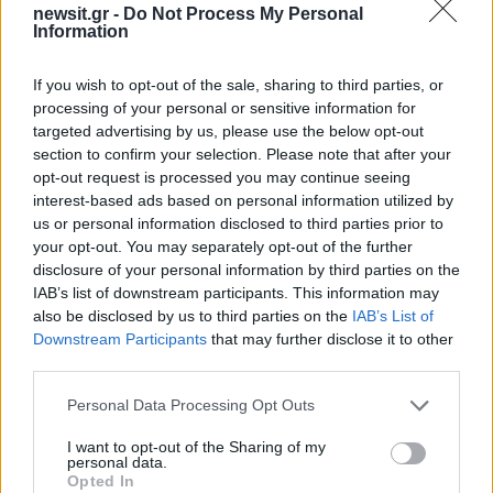
newsit.gr -
Do Not Process My Personal
Information
Όροι Χρήσης
. Το site προστατεύεται από reCAPTCHA, ισχύουν
Πολιτική Απορρήτου
&
Όροι Χρήσης
της Google.
If you wish to opt-out of the sale, sharing to third parties, or
Ελλάδα
processing of your personal or sensitive information for
ΑΣΦΑΛΙΣΤΙΚΑ ΜΕΤΡΑ
targeted advertising by us, please use the below opt-out
ΜΑΡΓΑΡΙΤΑ ΘΕΟΔΩΡΑΚΗ
ΝΙΚΟΣ ΚΟΥΡΗΣ
section to confirm your selection. Please note that after your
opt-out request is processed you may continue seeing
Share:
interest-based ads based on personal information utilized by
us or personal information disclosed to third parties prior to
Ακολουθήστε το Νewsit.gr στο
Google News
και
your opt-out. You may separately opt-out of the further
ενημερωθείτε πρώτοι για όλη την ειδησεογραφία και τα
disclosure of your personal information by third parties on the
τελευταία νέα
της ημέρας
IAB’s list of downstream participants. This information may
also be disclosed by us to third parties on the
IAB’s List of
Downstream Participants
that may further disclose it to other
third parties.
Please note that this website/app uses one or more Google
Personal Data Processing Opt Outs
Πιο δημοφιλή
services and may gather and store information including but
not limited to your visit or usage behaviour. You may click to
I want to opt-out of the Sharing of my
personal data.
1
Βελτιωμένη η εικόνα της φωτιάς στον
grant or deny consent to Google and its third-party tags to
Opted In
Κουβαρά: Παραδόθηκαν στις φλόγες
use your data for below specified purposes in below Google