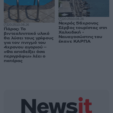
20:25
10.08.26
Νεκρός 56χρονος
20:25
10.08.26
Σέρβος τουρίστας στη
Πάρος: Το
Χαλκιδική -
βιντεοληπτικό υλικό
Ναυαγοσώστης του
θα λύσει τους γρίφους
έκανε ΚΑΡΠΑ
για τον πνιγμό του
4χρονου αγοριού –
«Θα αποδείξει όσα
περιγράφω» λέει ο
πατέρας