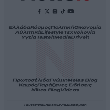
Ελλάδα
Κόσμος
Πολιτική
Οικονομία
Αθλητικά
Lifestyle
Τεχνολογία
Υγεία
Tasteit
Media
Driveit
Πρωτοσέλιδα
Γνώμη
Melas Blog
Καιρός
Παράξενες Ειδήσεις
Nikos Blog
Videos
Ταυτότητα
Επικοινωνία
Διαφήμιση