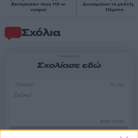
Ξεπέρασαν τους 110 οι
Δυναμώνει το μελτέμι
νεκροί
Πέμπτη
Σχόλια
Σχολίασε εδώ
50 /50
2000 /2000
Υποβολή σχολίου