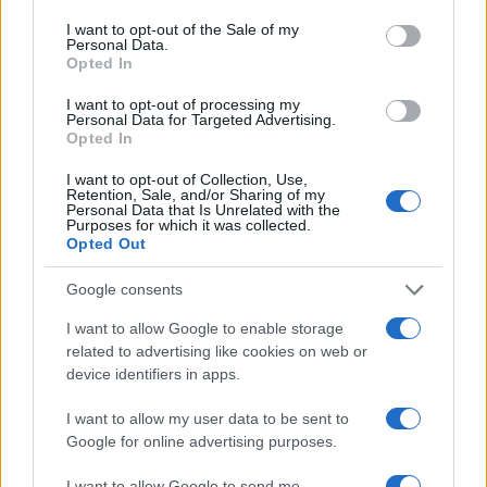
κτηνοτροφικές μονάδες – Εκκενώθηκε ο
consent section.
I want to opt-out of the Sale of my
Άγιος Στυλιανός
Personal Data.
Opted In
2
Η Μαρία Καρυστιανού απαντά για τις
μαζικές αποχωρήσεις: Είχαμε αντιληφθεί
I want to opt-out of processing my
το παρακίνημα, ο Θανάσης Αυγερινός μας
Personal Data for Targeted Advertising.
προσέγγισε
Opted In
3
Γιώργος Κοντογιάννης: «Ο Μάρκος
Σεφερλής είναι περήφανος για μένα που
I want to opt-out of Collection, Use,
Retention, Sale, and/or Sharing of my
είμαι εργατικός»
Personal Data that Is Unrelated with the
Purposes for which it was collected.
4
Παράταση για να δώσουν εξηγήσεις πήραν
Opted Out
ιδιοκτήτης και χειριστής που «πάρκαραν»
το ελικόπτερο στο Σαρακήνικο
Google consents
5
Ασύλληπτη Ελένη Ιακωβάκη: Διέλυσε το
πανελλήνιο ρεκόρ και κατέκτησε το
I want to allow Google to enable storage
χάλκινο μετάλλιο στα 400 μέτρα με
related to advertising like cookies on web or
εμπόδια στο παγκόσμιο πρωτάθλημα Κ20
device identifiers in apps.
I want to allow my user data to be sent to
Πιο σχολιασμένα
Google for online advertising purposes.
Μετέτρεψαν το Σαρακήνικο της Μήλου
I want to allow Google to send me