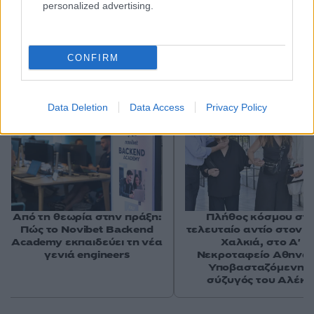
personalized advertising.
CONFIRM
Αν τα χάσατε
Ανανεώθηκε πριν
Data Deletion
Data Access
Privacy Policy
9 λεπτά
Από τη θεωρία στην πράξη:
Πλήθος κόσμου στ
Πώς το Novibet Backend
τελευταίο αντίο στον 
Academy εκπαιδεύει τη νέα
Χαλκιά, στο Α'
γενιά engineers
Νεκροταφείο Αθηνών
Υποβασταζόμενη η
σύζυγός του Αλέκ