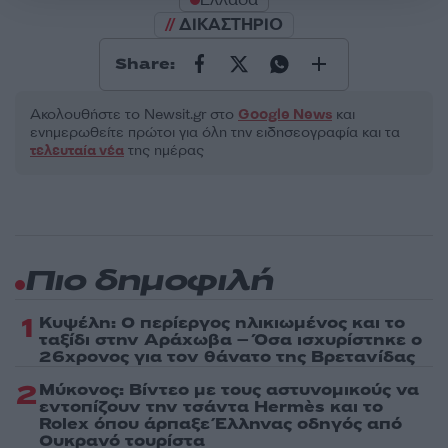
ΔΙΚΑΣΤΗΡΙΟ
Share:
Ακολουθήστε το Νewsit.gr στο
Google News
και
ενημερωθείτε πρώτοι για όλη την ειδησεογραφία και τα
τελευταία νέα
της ημέρας
Πιο δημοφιλή
1
Κυψέλη: Ο περίεργος ηλικιωμένος και το
ταξίδι στην Αράχωβα – Όσα ισχυρίστηκε ο
26χρονος για τον θάνατο της Βρετανίδας
2
Μύκονος: Βίντεο με τους αστυνομικούς να
εντοπίζουν την τσάντα Hermès και το
Rolex όπου άρπαξε Έλληνας οδηγός από
Ουκρανό τουρίστα