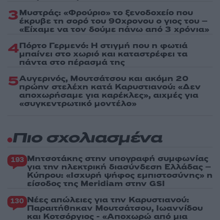
3
Μυστράς: «Φρούριο» το ξενοδοχείο που
έκρυβε τη σορό του 90χρονου ο γιος του –
«Είχαμε να τον δούμε πάνω από 3 χρόνια»
4
Πόρτο Γερμενό: Η στιγμή που η φωτιά
μπαίνει στο χωριό και καταστρέφει τα
πάντα στο πέρασμά της
5
Αυγερινός, Μουτσάτσου και ακόμη 20
πρώην στελέχη κατά Καρυστιανού: «Δεν
αποχωρήσαμε για καρέκλες», αιχμές για
«συγκεντρωτικό μοντέλο»
Πιο σχολιασμένα
Μητσοτάκης στην υπογραφή συμφωνίας
193
για την ηλεκτρική διασύνδεση Ελλάδας –
Κύπρου: «Ισχυρή ψήφος εμπιστοσύνης» η
είσοδος της Meridiam στην GSI
Νέες απώλειες για την Καρυστιανού:
130
Παραιτήθηκαν Μουτσάτσου, Ιωαννίδου
και Κοτσόργιος - «Αποχωρώ από μια