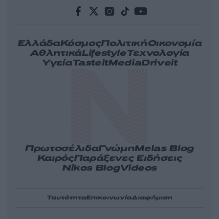
Ελλάδα
Κόσμος
Πολιτική
Οικονομία
Αθλητικά
Lifestyle
Τεχνολογία
Υγεία
Tasteit
Media
Driveit
Πρωτοσέλιδα
Γνώμη
Melas Blog
Καιρός
Παράξενες Ειδήσεις
Nikos Blog
Videos
Ταυτότητα
Επικοινωνία
Διαφήμιση