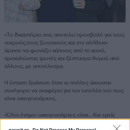
«Το δικαστήριο σας αποτελεί προσβολή για τους
νεκρούς,τους ζωντανούς και την αλήθεια»
άρχισε να φωνάζει κάποιος από το κοινό,
προκαλώντας φωνές και ξέσπασμα θυμού από
άλλους, με αποτέλεσμα.
Η ένταση ξεκίνησε όταν οι πολίτες άκουσαν
συνήγορο να αναφέρει για τον εντολέα του πως
είναι οικογενειάρχης.
«Όλοι έντιμοι οικογενειάρχες είναι… Και εμείς
οικογένειες είχαμε..Δεν μπορώ άλλο… Περίμενα