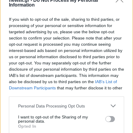
έξι χρόνια …Θα το πάθω το εγκεφαλικό
newsit.gr -
Do Not Process My Personal
Information
σήμερα.Εχετε καταλάβει τι δικάσατε;» είπε μια
γυναίκα.
If you wish to opt-out of the sale, sharing to third parties, or
processing of your personal or sensitive information for
targeted advertising by us, please use the below opt-out
Ελαφρυντικά
section to confirm your selection. Please note that after your
opt-out request is processed you may continue seeing
interest-based ads based on personal information utilized by
Την ίδια ώρα, το δικαστήριο αναγνώρισε το
us or personal information disclosed to third parties prior to
ελαφρυντικό του πρότερου σύννομου βίου
your opt-out. You may separately opt-out of the further
disclosure of your personal information by third parties on the
στους Σωτήρη Τερζούδη, Ιωάννη Φωστιέρη,
IAB’s list of downstream participants. This information may
Νικόλαο Παναγιωτόπουλο και Χαράλαμπο Χιώνη
also be disclosed by us to third parties on the
IAB’s List of
με σύμφωνη εισαγγελική πρόταση.
Downstream Participants
that may further disclose it to other
third parties.
Μετά την ανακοίνωση της απόφασης έντονα
Please note that this website/app uses one or more Google
Personal Data Processing Opt Outs
αντέδρασαν και οι συγγενείς των θυμάτων και η
services and may gather and store information including but
not limited to your visit or usage behaviour. You may click to
I want to opt-out of the Sharing of my
Ζωή Κωνσταντοπούλου που βρισκόταν στην
personal data.
grant or deny consent to Google and its third-party tags to
Opted In
αίθουσα.
use your data for below specified purposes in below Google