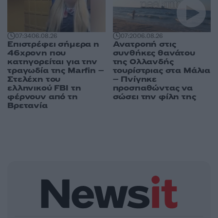
07:34
06.08.26
07:20
06.08.26
Επιστρέφει σήμερα η
Ανατροπή στις
46χρονη που
συνθήκες θανάτου
κατηγορείται για την
της Ολλανδής
τραγωδία της Marfin –
τουρίστριας στα Μάλια
Στελέχη του
– Πνίγηκε
ελληνικού FBI τη
προσπαθώντας να
φέρνουν από τη
σώσει την φίλη της
Βρετανία