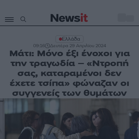
Μετάβαση
σε
o
33
περιεχόμενο
Ελλάδα
09:16
Δευτέρα 29 Απριλίου 2024
Μάτι: Μόνο έξι ένοχοι για
την τραγωδία – «Ντροπή
σας, καταραμένοι δεν
έχετε τσίπα» φώναζαν οι
συγγενείς των θυμάτων