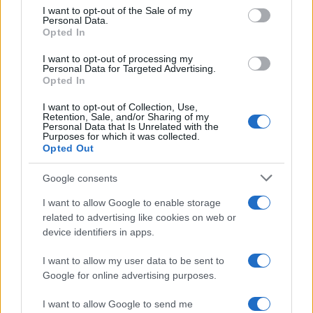
consent section.
I want to opt-out of the Sale of my
Personal Data.
«Προκαλείτε την κοινωνία» είπε στο Δικαστήριο
Opted In
ενώ πρόσθεσε και «Και επαίνους μη ξεχάσετε να
I want to opt-out of processing my
τους δώσετε» φώναξε η Ζωή
Personal Data for Targeted Advertising.
Opted In
Κωνσταντοπούλου προς το δικαστήριο. Σε λίγο
αναμένεται να ανακοινωθεί και η απόφαση επί
I want to opt-out of Collection, Use,
Retention, Sale, and/or Sharing of my
των ποινών των έξι κατηγορουμένων που
Personal Data that Is Unrelated with the
Purposes for which it was collected.
κρίθηκαν ένοχοι.
Opted Out
ΔΙΑΦΗΜΙΣΗ
Google consents
I want to allow Google to enable storage
related to advertising like cookies on web or
device identifiers in apps.
I want to allow my user data to be sent to
Google for online advertising purposes.
I want to allow Google to send me