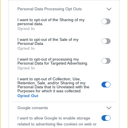
Σχόλια
Please note that this website/app uses one or more Google
Personal Data Processing Opt Outs
services and may gather and store information including but
not limited to your visit or usage behaviour. You may click to
I want to opt-out of the Sharing of my
personal data.
grant or deny consent to Google and its third-party tags to
Opted In
use your data for below specified purposes in below Google
Σχολίασε εδώ
consent section.
I want to opt-out of the Sale of my
Personal Data.
Opted In
50 /50
I want to opt-out of processing my
Personal Data for Targeted Advertising.
Opted In
I want to opt-out of Collection, Use,
Retention, Sale, and/or Sharing of my
Personal Data that Is Unrelated with the
2000 /2000
Purposes for which it was collected.
Opted Out
Υποβολή σχολίου
Google consents
Όροι Χρήσης
. Το site προστατεύεται από reCAPTCHA, ισχύουν
Πολιτική Απορρήτου
&
Όροι Χρήσης
της Google.
I want to allow Google to enable storage
related to advertising like cookies on web or
Ελλάδα