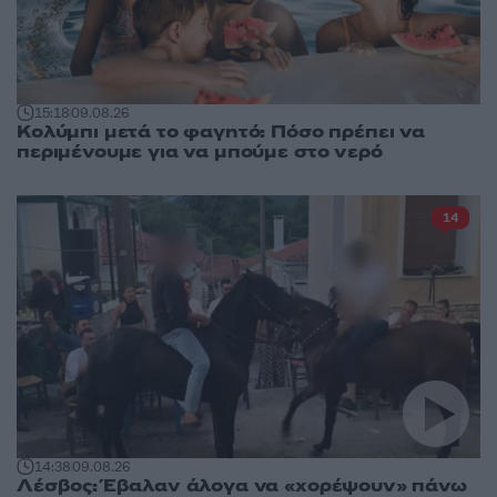
15:18
09.08.26
Κολύμπι μετά το φαγητό: Πόσο πρέπει να
περιμένουμε για να μπούμε στο νερό
14
14:38
09.08.26
Λέσβος: Έβαλαν άλογα να «χορέψουν» πάνω