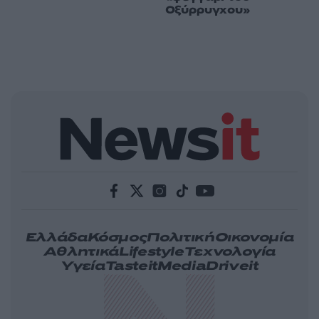
Οξύρρυγχου»
Ελλάδα
Κόσμος
Πολιτική
Οικονομία
Αθλητικά
Lifestyle
Τεχνολογία
Υγεία
Tasteit
Media
Driveit