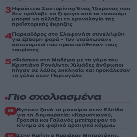
3
Ηφαίστειο Σαντορίνης: Ένας 15χρονος που
δεν πρόλαβε να ξεφύγει από το τσουνάμι
μπορεί να αλλάξει τη χρονολογία της
προϊστορικής έκρηξης
4
Παρκαδόρος στο Ελαφονήσι συνελήφθη
για έβδομη φορά - Τον «τσάκωσαν»
αστυνομικοί που προσποιήθηκαν τους
τουρίστες
5
«Φιάσκο» στη Μαδέιρα με το γάμο του
Κριστιάνο Ρονάλντο: Χιλιάδες άνθρωποι
πήγαν σε λάθος εκκλησία και προκάλεσαν
το γέλιο στον Πορτογάλο
Πιο σχολιασμένα
Βγήκαν ξανά τα μαχαίρια στην Ελπίδα
99
για τη Δημοκρατία: «Καρυστιανού,
Γρατσία και Γαλανός μετέτρεψαν το
κίνημα σε φοβικό αρχηγικό κόμμα»
Στην Κρήτη ο Κυριάκος Μητσοτάκης,
95