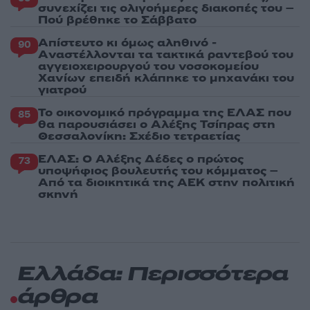
συνεχίζει τις ολιγοήμερες διακοπές του –
Πού βρέθηκε το Σάββατο
Απίστευτο κι όμως αληθινό -
90
Aναστέλλονται τα τακτικά ραντεβού του
αγγειοχειρουργού του νοσοκομείου
Χανίων επειδή κλάπηκε το μηχανάκι του
γιατρού
Το οικονομικό πρόγραμμα της ΕΛΑΣ που
85
θα παρουσιάσει ο Αλέξης Τσίπρας στη
Θεσσαλονίκη: Σχέδιο τετραετίας
ΕΛΑΣ: Ο Αλέξης Δέδες ο πρώτος
73
υποψήφιος βουλευτής του κόμματος –
Από τα διοικητικά της ΑΕΚ στην πολιτική
σκηνή
Ελλάδα: Περισσότερα
άρθρα