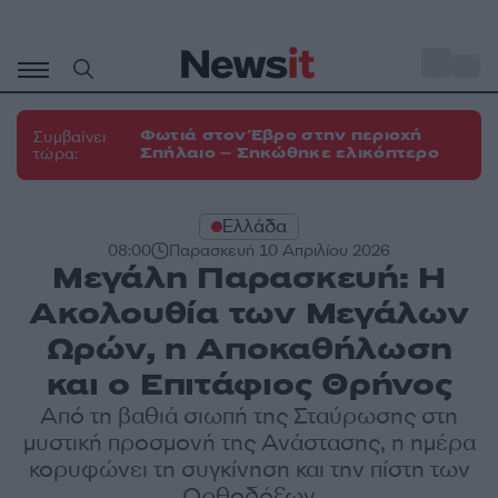
Μετάβαση
σε
o
33
περιεχόμενο
Φωτιά στον Έβρο στην περιοχή
Συμβαίνει
Σπήλαιο – Σηκώθηκε ελικόπτερο
τώρα:
Ελλάδα
08:00
Παρασκευή 10 Απριλίου 2026
Μεγάλη Παρασκευή: Η
Ακολουθία των Μεγάλων
Ωρών, η Αποκαθήλωση
και ο Επιτάφιος Θρήνος
Από τη βαθιά σιωπή της Σταύρωσης στη
μυστική προσμονή της Ανάστασης, η ημέρα
κορυφώνει τη συγκίνηση και την πίστη των
Ορθοδόξων