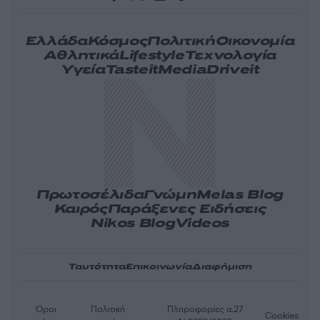
Ελλάδα
Κόσμος
Πολιτική
Οικονομία
Αθλητικά
Lifestyle
Τεχνολογία
Υγεία
Tasteit
Media
Driveit
Πρωτοσέλιδα
Γνώμη
Melas Blog
Καιρός
Παράξενες Ειδήσεις
Nikos Blog
Videos
Ταυτότητα
Επικοινωνία
Διαφήμιση
Όροι
Πολιτική
Πληροφορίες α.27
Cookies