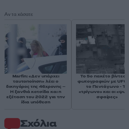
Αν τα χάσατε
Marfin: «Δεν υπάρχει
Το 5ο πακέτο βίντεο 
ταυτοποίηση» λέει ο
φωτογραφιών με UFO 
δικηγόρος της 46χρονης –
το Πεντάγωνο - Το
Η ξανθιά κοτσίδα και η
«τρίγωνο» και οι «ψυχ
εξέταση του 2022 για την
σφαίρες»
ίδια υπόθεση
Σχόλια