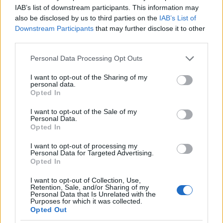
IAB’s list of downstream participants. This information may
also be disclosed by us to third parties on the
IAB’s List of
Downstream Participants
that may further disclose it to other
third parties.
Please note that this website/app uses one or more Google
Personal Data Processing Opt Outs
services and may gather and store information including but
not limited to your visit or usage behaviour. You may click to
I want to opt-out of the Sharing of my
personal data.
grant or deny consent to Google and its third-party tags to
Opted In
use your data for below specified purposes in below Google
consent section.
I want to opt-out of the Sale of my
Personal Data.
Opted In
Η αστυνομία προχώρησε σε 72 προσαγωγές.
I want to opt-out of processing my
Personal Data for Targeted Advertising.
Opted In
Για ακόμη μία φορά οι κάτοικοι της περιοχής
I want to opt-out of Collection, Use,
είδαν τα αυτοκίνητά τους να γίνονται στάχτη.
Retention, Sale, and/or Sharing of my
Personal Data that Is Unrelated with the
Purposes for which it was collected.
Opted Out