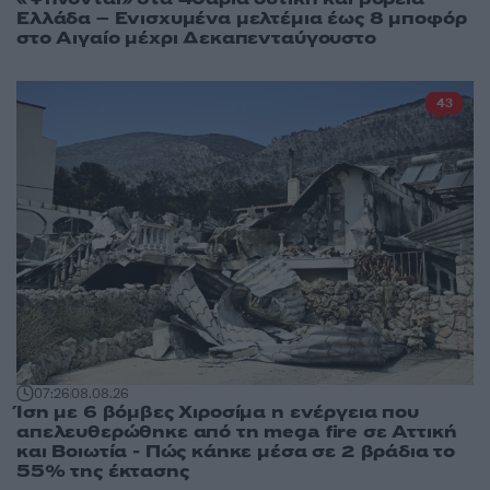
Ελλάδα – Ενισχυμένα μελτέμια έως 8 μποφόρ
στο Αιγαίο μέχρι Δεκαπενταύγουστο
43
07:26
08.08.26
Ίση με 6 βόμβες Χιροσίμα η ενέργεια που
απελευθερώθηκε από τη mega fire σε Αττική
και Βοιωτία - Πώς κάηκε μέσα σε 2 βράδια το
55% της έκτασης