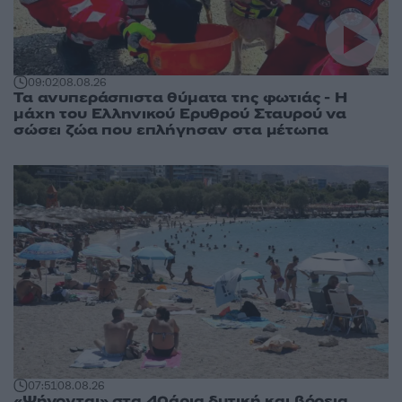
09:02
08.08.26
Τα ανυπεράσπιστα θύματα της φωτιάς - Η
μάχη του Ελληνικού Ερυθρού Σταυρού να
σώσει ζώα που επλήγησαν στα μέτωπα
07:51
08.08.26
«Ψήνονται» στα 40άρια δυτική και βόρεια