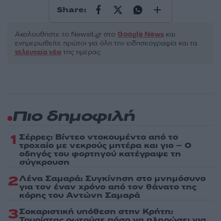
Share:
Ακολουθήστε το Νewsit.gr στο
Google News
και
ενημερωθείτε πρώτοι για όλη την ειδησεογραφία και τα
τελευταία νέα
της ημέρας
Πιο δημοφιλή
1
Σέρρες: Βίντεο ντοκουμέντο από το
τροχαίο με νεκρούς μητέρα και γιο – Ο
οδηγός του φορτηγού κατέγραψε τη
σύγκρουση
2
Λένα Σαμαρά: Συγκίνηση στο μνημόσυνο
για τον έναν χρόνο από τον θάνατο της
κόρης του Αντώνη Σαμαρά
3
Σοκαριστική υπόθεση στην Κρήτη:
Τουρίστας ρωτούσε πόσο να πληρώσει για