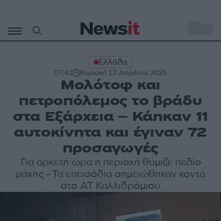
Μετάβαση
σε
o
31
περιεχόμενο
Ελλάδα
07:41
Κυριακή 13 Απριλίου 2025
Μολότοφ και
πετροπόλεμος το βράδυ
στα Εξάρχεια – Κάηκαν 11
αυτοκίνητα και έγιναν 72
προσαγωγές
Για αρκετή ώρα η περιοχή θύμιζε πεδίο
μάχης - Τα επεισόδια σημειώθηκαν κοντά
στο ΑΤ Καλλιδρόμιου