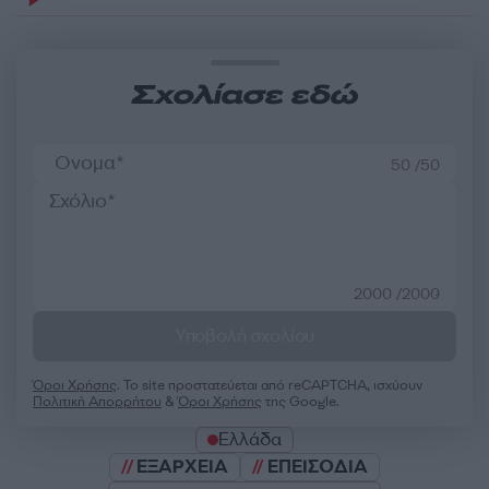
Σχολίασε εδώ
50 /50
2000 /2000
Υποβολή σχολίου
Όροι Χρήσης
. Το site προστατεύεται από reCAPTCHA, ισχύουν
Πολιτική Απορρήτου
&
Όροι Χρήσης
της Google.
Ελλάδα
ΕΞΑΡΧΕΙΑ
ΕΠΕΙΣΟΔΙΑ