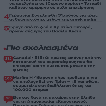
να ασελγήσει σε 10χρονο κορίτσι - Το παιδί
καθόταν αμέριμνο σε αυλή επιχείρησης
4
Γερμανία: Συνελήφθη 31χρονος για τρεις
ανθρωποκτονίες μελών της greek mafia
5
Έφυγε από τη ζωή η Χριστίνα Πιτουρά,
πρώην σύζυγος του Βασίλη Χιώτη
Πιο σχολιασμένα
Canadair 515: Οι πρώτες εικόνες από την
132
κατασκευή του αεροσκάφους που θα
επιχειρεί και τη νύχτα στα μέτωπα της
φωτιάς
Marfin: Η 46χρονη πήρε προθεσμία για
100
να απολογηθεί την Τρίτη – «Είναι αθώα,
συμμετείχε στη διαδήλωση όπως και
100.000 άτομα»
Βγήκαν ξανά τα μαχαίρια στην Ελπίδα
90
για τη Δημοκρατία: «Καρυστιανού,
Γρατσία και Γαλανός μετέτρεψαν το