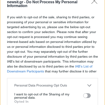
Σχόλια
newsit.gr -
Do Not Process My Personal
Information
If you wish to opt-out of the sale, sharing to third parties, or
processing of your personal or sensitive information for
Σχολίασε εδώ
targeted advertising by us, please use the below opt-out
section to confirm your selection. Please note that after your
opt-out request is processed you may continue seeing
interest-based ads based on personal information utilized by
50 /50
us or personal information disclosed to third parties prior to
your opt-out. You may separately opt-out of the further
disclosure of your personal information by third parties on the
IAB’s list of downstream participants. This information may
also be disclosed by us to third parties on the
IAB’s List of
2000 /2000
Downstream Participants
that may further disclose it to other
third parties.
Υποβολή σχολίου
Please note that this website/app uses one or more Google
Personal Data Processing Opt Outs
services and may gather and store information including but
Όροι Χρήσης
. Το site προστατεύεται από reCAPTCHA, ισχύουν
Πολιτική Απορρήτου
&
Όροι Χρήσης
της Google.
not limited to your visit or usage behaviour. You may click to
I want to opt-out of the Sharing of my
personal data.
grant or deny consent to Google and its third-party tags to
Ελλάδα
Opted In
use your data for below specified purposes in below Google