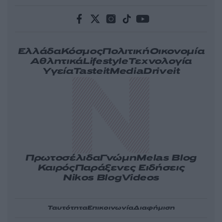
Ελλάδα
Κόσμος
Πολιτική
Οικονομία
Αθλητικά
Lifestyle
Τεχνολογία
Υγεία
Tasteit
Media
Driveit
Πρωτοσέλιδα
Γνώμη
Melas Blog
Καιρός
Παράξενες Ειδήσεις
Nikos Blog
Videos
Ταυτότητα
Επικοινωνία
Διαφήμιση