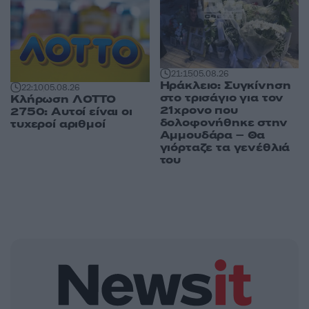
21:15
05.08.26
Ηράκλειο: Συγκίνηση
22:10
05.08.26
στο τρισάγιο για τον
Κλήρωση ΛΟΤΤΟ
21χρονο που
2750: Αυτοί είναι οι
δολοφονήθηκε στην
τυχεροί αριθμοί
Αμμουδάρα – Θα
γιόρταζε τα γενέθλιά
του