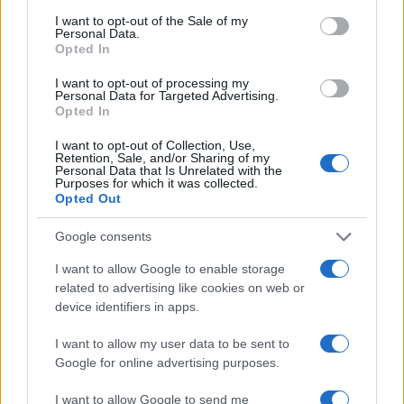
ΒΑΣΕΙΣ ΠΑΝΕΛΛΗΝΙΩΝ
consent section.
I want to opt-out of the Sale of my
ΔΙΟΡΙΣΜΟΙ ΕΚΠΑΙΔΕΥΤΙΚΩΝ
Personal Data.
Opted In
ΝΙΚΗ ΚΕΡΑΜΕΩΣ
I want to opt-out of processing my
Share:
Personal Data for Targeted Advertising.
Opted In
Ακολουθήστε το Νewsit.gr στο
Google News
και
I want to opt-out of Collection, Use,
ενημερωθείτε πρώτοι για όλη την ειδησεογραφία και τα
Retention, Sale, and/or Sharing of my
τελευταία νέα
της ημέρας
Personal Data that Is Unrelated with the
Purposes for which it was collected.
Opted Out
Google consents
I want to allow Google to enable storage
Πιο δημοφιλή
related to advertising like cookies on web or
device identifiers in apps.
1
Τουρισμός για Όλους 2026: Σήμερα ανοίγει
η πλατφόρμα – Ποια ΑΦΜ προηγούνται
I want to allow my user data to be sent to
στις αιτήσεις
Google for online advertising purposes.
2
Κυψέλη: Ο περίεργος ηλικιωμένος και το
ταξίδι στην Αράχωβα – Όσα ισχυρίστηκε ο
I want to allow Google to send me