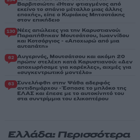
Βαρβιτσιώτη: «Ήταν φτιαγμένος από
εκείνο το σπάνιο μέταλλο μιας άλλης
εποχής», είπε ο Κυριάκος Μητσοτάκης
στον επικήδειο
Νέες απώλειες για την Καρυστιανού:
130
Παραιτήθηκαν Μουτσάτσου, Ιωαννίδου
και Κοτσόργιος - «Αποχωρώ από μια
αυταπάτη»
Αυγερινός, Μουτσάτσου και ακόμη 20
62
πρώην στελέχη κατά Καρυστιανού: «Δεν
αποχωρήσαμε για καρέκλες», αιχμές για
«συγκεντρωτικό μοντέλο»
Συνελήφθη στην Ψάθα αδερφός
63
αντιδημάρχου - Έσπασε το μπλόκο της
ΕΛΑΣ και έπεσε με το αυτοκίνητό του
στα συντρίμμια του ελικοπτέρου
Ελλάδα: Περισσότερα