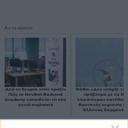
Αν τα χάσατε
Από τη θεωρία στην πράξη:
Ψάθα: «Δεν υπήρξε τεχ
Πώς το Novibet Backend
πρόβλημα με τα δύ
Academy εκπαιδεύει τη νέα
ελικόπτερα» κατέθεσα
γενιά engineers
Βρετανός χειριστής κα
Έλληνας διερμηνέα