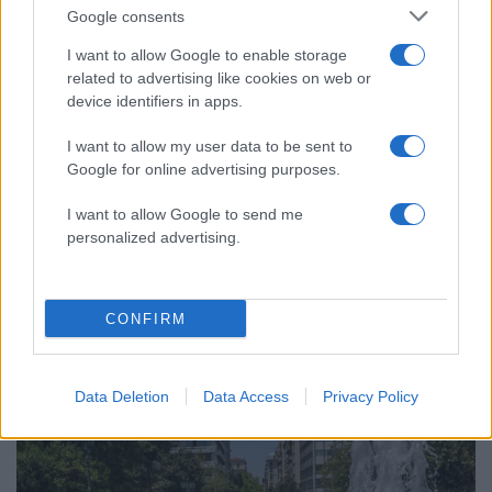
Ελλάδα: Περισσότερα
Google consents
άρθρα
I want to allow Google to enable storage
related to advertising like cookies on web or
device identifiers in apps.
I want to allow my user data to be sent to
Google for online advertising purposes.
I want to allow Google to send me
personalized advertising.
CONFIRM
19:07
09.08.26
Χανιά: Πυροσβέστες μετέτρεψαν
πυροσβεστικό όχημα σε ενυδρείο
Data Deletion
Data Access
Privacy Policy