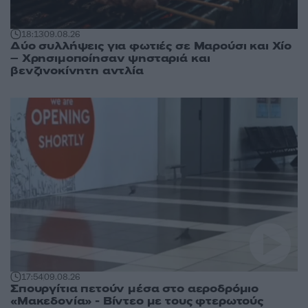
18:13
09.08.26
Δύο συλλήψεις για φωτιές σε Μαρούσι και Χίο
– Χρησιμοποίησαν ψησταριά και
βενζινοκίνητη αντλία
17:54
09.08.26
Σπουργίτια πετούν μέσα στο αεροδρόμιο
«Μακεδονία» - Βίντεο με τους φτερωτούς