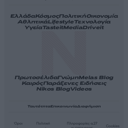
Ελλάδα
Κόσμος
Πολιτική
Οικονομία
Αθλητικά
Lifestyle
Τεχνολογία
Υγεία
Tasteit
Media
Driveit
Πρωτοσέλιδα
Γνώμη
Melas Blog
Καιρός
Παράξενες Ειδήσεις
Nikos Blog
Videos
Ταυτότητα
Επικοινωνία
Διαφήμιση
Όροι
Πολιτική
Πληροφορίες α.27
Cookies