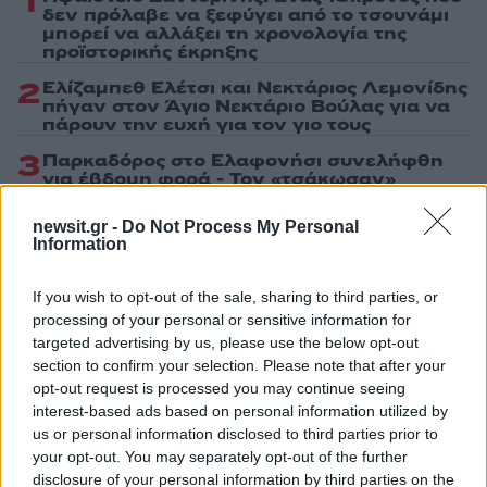
1
δεν πρόλαβε να ξεφύγει από το τσουνάμι
μπορεί να αλλάξει τη χρονολογία της
προϊστορικής έκρηξης
2
Ελίζαμπεθ Ελέτσι και Νεκτάριος Λεμονίδης
πήγαν στον Άγιο Νεκτάριο Βούλας για να
πάρουν την ευχή για τον γιο τους
3
Παρκαδόρος στο Ελαφονήσι συνελήφθη
για έβδομη φορά - Τον «τσάκωσαν»
αστυνομικοί που προσποιήθηκαν τους
τουρίστες
newsit.gr -
Do Not Process My Personal
Information
4
Στην Κρήτη ο Κυριάκος Μητσοτάκης,
συνεχίζει τις ολιγοήμερες διακοπές του –
Πού βρέθηκε το Σάββατο
If you wish to opt-out of the sale, sharing to third parties, or
5
processing of your personal or sensitive information for
«Φιάσκο» στη Μαδέιρα με το γάμο του
Κριστιάνο Ρονάλντο: Χιλιάδες άνθρωποι
targeted advertising by us, please use the below opt-out
πήγαν σε λάθος εκκλησία και προκάλεσαν
section to confirm your selection. Please note that after your
το γέλιο στον Πορτογάλο
opt-out request is processed you may continue seeing
interest-based ads based on personal information utilized by
us or personal information disclosed to third parties prior to
Πιο σχολιασμένα
your opt-out. You may separately opt-out of the further
disclosure of your personal information by third parties on the