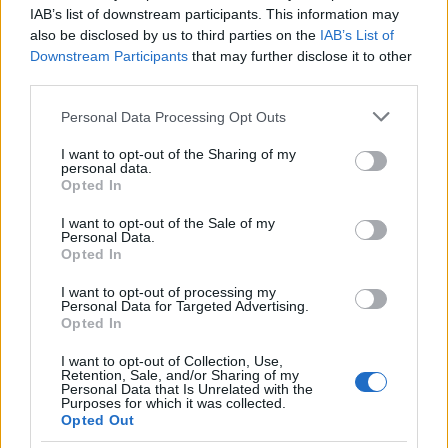
Μετέτρεψαν το Σαρακήνικο της Μήλου
IAB’s list of downstream participants. This information may
119
σε ελικοδρόμιο – «Πάρκαραν» το
also be disclosed by us to third parties on the
IAB’s List of
ελικόπτερο τους για να κάνουν μπάνιο
Downstream Participants
that may further disclose it to other
third parties.
Βγήκαν ξανά τα μαχαίρια στην Ελπίδα
102
για τη Δημοκρατία: «Καρυστιανού,
Γρατσία και Γαλανός μετέτρεψαν το
Please note that this website/app uses one or more Google
Personal Data Processing Opt Outs
κίνημα σε φοβικό αρχηγικό κόμμα»
services and may gather and store information including but
not limited to your visit or usage behaviour. You may click to
I want to opt-out of the Sharing of my
Το οικονομικό πρόγραμμα της ΕΛΑΣ που
87
personal data.
grant or deny consent to Google and its third-party tags to
θα παρουσιάσει ο Αλέξης Τσίπρας στη
Opted In
Θεσσαλονίκη: Σχέδιο τετραετίας
use your data for below specified purposes in below Google
consent section.
I want to opt-out of the Sale of my
Σούπερ μάρκετ: Νέες μειώσεις τιμών –
78
Personal Data.
916 προϊόντα στην εθνική πρωτοβουλία,
Opted In
ανάμεσά τους 130 σχολικά
I want to opt-out of processing my
ΕΛΑΣ: Ο Αλέξης Δέδες ο πρώτος
74
Personal Data for Targeted Advertising.
υποψήφιος βουλευτής του κόμματος –
Opted In
Από τα διοικητικά της ΑΕΚ στην πολιτική
σκηνή
I want to opt-out of Collection, Use,
Retention, Sale, and/or Sharing of my
Personal Data that Is Unrelated with the
Purposes for which it was collected.
Opted Out