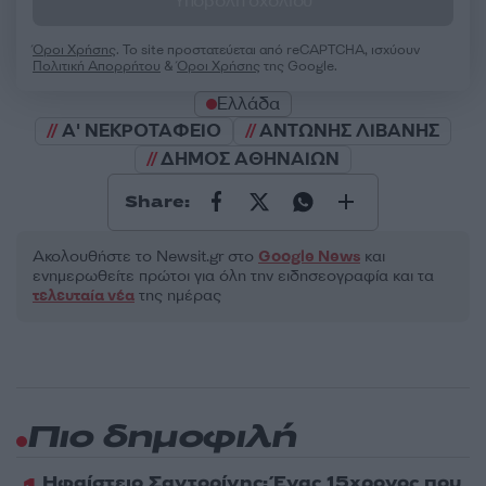
Υποβολή σχολίου
Όροι Χρήσης
. Το site προστατεύεται από reCAPTCHA, ισχύουν
Πολιτική Απορρήτου
&
Όροι Χρήσης
της Google.
Ελλάδα
Α' ΝΕΚΡΟΤΑΦΕΙΟ
ΑΝΤΩΝΗΣ ΛΙΒΑΝΗΣ
ΔΗΜΟΣ ΑΘΗΝΑΙΩΝ
Share:
Ακολουθήστε το Νewsit.gr στο
Google News
και
ενημερωθείτε πρώτοι για όλη την ειδησεογραφία και τα
τελευταία νέα
της ημέρας
Πιο δημοφιλή
Ηφαίστειο Σαντορίνης: Ένας 15χρονος που