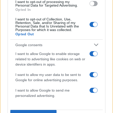
I want to opt-out of processing my
παραγωγές που τον κυνηγούσαμε επί μήνες για
Personal Data for Targeted Advertising.
Opted In
να πάρουμε τα λεφτά μας.
I want to opt-out of Collection, Use,
Retention, Sale, and/or Sharing of my
Τώρα, στο βάθος των καταγγελιών βλέπω λίγο
Personal Data that Is Unrelated with the
Purposes for which it was collected.
φως. Μετά από ένα χρόνο που είμαστε κλειστοί,
Opted Out
η κοινωνία κατάλαβε πως εργαζόμασταν οι
ηθοποιοί όλον αυτό τον καιρό. Ότι ήμασταν
Google consents
έρμαια της τύχης. Η πρωτοβουλία που ξεκίνησε
I want to allow Google to enable storage
από τον περασμένο Μάιο με τίτλο ‘Support Art
related to advertising like cookies on web or
device identifiers in apps.
Workers’ έβαλε τον καλλιτέχνη ως εργαζόμενο
στο λεξιλόγιο μας, στο δημόσιο λόγο».
I want to allow my user data to be sent to
Google for online advertising purposes.
«Οι συγγνώμες πρέπει να είναι
I want to allow Google to send me
personalized advertising.
έμπρακτες»
O γενικός γραμματέας του ΣΕΗ είναι αισιόδοξος