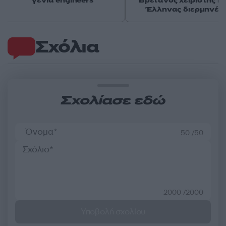
γενιά engineers
Βρετανός χειριστής κα
Έλληνας διερμηνέα
Σχόλια
Σχολίασε εδώ
50 /50
2000 /2000
Υποβολή σχολίου