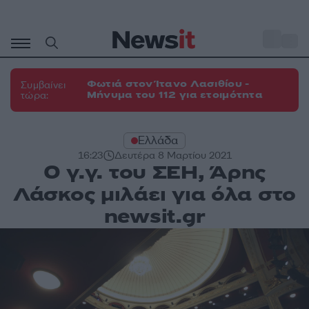
Μετάβαση
σε
o
27
περιεχόμενο
Φωτιά στον Ίτανο Λασιθίου -
Συμβαίνει
Μήνυμα του 112 για ετοιμότητα
τώρα:
Ελλάδα
16:23
Δευτέρα 8 Μαρτίου 2021
Ο γ.γ. του ΣΕΗ, Άρης
Λάσκος μιλάει για όλα στο
newsit.gr