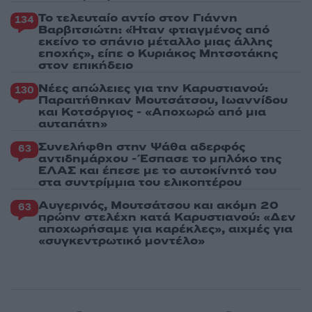
Το τελευταίο αντίο στον Γιάννη
134
Βαρβιτσιώτη: «Ήταν φτιαγμένος από
εκείνο το σπάνιο μέταλλο μιας άλλης
εποχής», είπε ο Κυριάκος Μητσοτάκης
στον επικήδειο
Νέες απώλειες για την Καρυστιανού:
130
Παραιτήθηκαν Μουτσάτσου, Ιωαννίδου
και Κοτσόργιος - «Αποχωρώ από μια
αυταπάτη»
Συνελήφθη στην Ψάθα αδερφός
63
αντιδημάρχου - Έσπασε το μπλόκο της
ΕΛΑΣ και έπεσε με το αυτοκίνητό του
στα συντρίμμια του ελικοπτέρου
Αυγερινός, Μουτσάτσου και ακόμη 20
63
πρώην στελέχη κατά Καρυστιανού: «Δεν
αποχωρήσαμε για καρέκλες», αιχμές για
«συγκεντρωτικό μοντέλο»