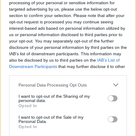
processing of your personal or sensitive information for
σχολές. Υπήρξε σκηνοθέτης που πέταξε τασάκι
targeted advertising by us, please use the below opt-out
σε σπουδαστή και δεν άνοιξε ρουθούνι.
Ήταν
section to confirm your selection. Please note that after your
αυτή η λογική της σκληραγώγησης που
opt-out request is processed you may continue seeing
επικρατούσε για χρόνια στο ελληνικό θέατρο».
interest-based ads based on personal information utilized by
us or personal information disclosed to third parties prior to
your opt-out. You may separately opt-out of the further
disclosure of your personal information by third parties on the
H πολύχρονη επισφάλεια των
IAB’s list of downstream participants. This information may
ηθοποιών και ο πόλεμος που
also be disclosed by us to third parties on the
IAB’s List of
δέχεται το ΣΕΗ
Downstream Participants
that may further disclose it to other
third parties.
«Nιώθω τυχερός που δεν βίωσα τέτοιες
Please note that this website/app uses one or more Google
Personal Data Processing Opt Outs
services and may gather and store information including but
κακοποιητικές συμπεριφορές, όμως στα 10
not limited to your visit or usage behaviour. You may click to
I want to opt-out of the Sharing of my
χρόνια που είμαι στο θέατρο, βίωσα άλλου
personal data.
grant or deny consent to Google and its third-party tags to
Opted In
είδους κακοποίηση- την εργασιακή» μας λέει ο
use your data for below specified purposes in below Google
Άρης και για τη δική του εμπειρία στην «αρένα»
consent section.
I want to opt-out of the Sale of my
Personal Data.
του ελληνικού θεάτρου. «Έχω συνεργαστεί με
Opted In
κορυφαίο θεατροπαραγωγό σε ακριβές