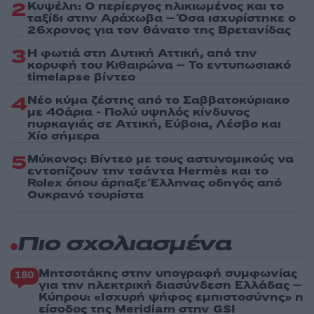
2
Κυψέλη: Ο περίεργος ηλικιωμένος και το
ταξίδι στην Αράχωβα – Όσα ισχυρίστηκε ο
26χρονος για τον θάνατο της Βρετανίδας
3
Η φωτιά στη Δυτική Αττική, από την
κορυφή του Κιθαιρώνα – Το εντυπωσιακό
timelapse βίντεο
4
Νέο κύμα ζέστης από το Σαββατοκύριακο
με 40άρια - Πολύ υψηλός κίνδυνος
πυρκαγιάς σε Αττική, Εύβοια, Λέσβο και
Χίο σήμερα
5
Μύκονος: Βίντεο με τους αστυνομικούς να
εντοπίζουν την τσάντα Hermès και το
Rolex όπου άρπαξε Έλληνας οδηγός από
Ουκρανό τουρίστα
Πιο σχολιασμένα
Μητσοτάκης στην υπογραφή συμφωνίας
180
για την ηλεκτρική διασύνδεση Ελλάδας –
Κύπρου: «Ισχυρή ψήφος εμπιστοσύνης» η
είσοδος της Meridiam στην GSI