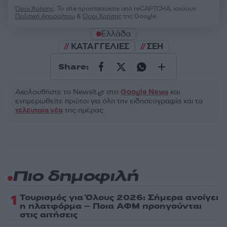
Όροι Χρήσης
. Το site προστατεύεται από reCAPTCHA, ισχύουν
Πολιτική Απορρήτου
&
Όροι Χρήσης
της Google.
Ελλάδα
ΚΑΤΑΓΓΕΛΙΕΣ
ΣΕΗ
Share:
Ακολουθήστε το Νewsit.gr στο
Google News
και
ενημερωθείτε πρώτοι για όλη την ειδησεογραφία και τα
τελευταία νέα
της ημέρας
Πιο δημοφιλή
1
Τουρισμός για Όλους 2026: Σήμερα ανοίγει
η πλατφόρμα – Ποια ΑΦΜ προηγούνται
στις αιτήσεις