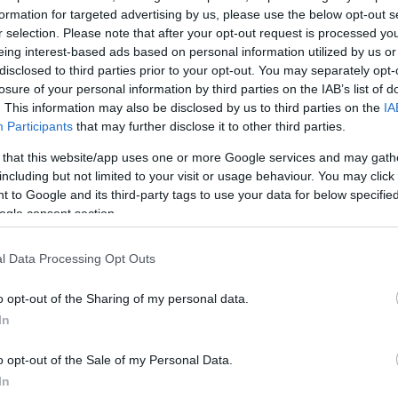
και τον ευχαριστώ γιατί μας έδειξε το δρόμο που πρέ
formation for targeted advertising by us, please use the below opt-out s
 να κερδίσουμε τη Θεσσαλονίκη που μας αξίζει και
r selection. Please note that after your opt-out request is processed y
eing interest-based ads based on personal information utilized by us or
disclosed to third parties prior to your opt-out. You may separately opt-
losure of your personal information by third parties on the IAB’s list of
 το θάνατο ένα τσιγάρο δρόμος” έλεγε η Μελίνα
. This information may also be disclosed by us to third parties on the
IA
Participants
that may further disclose it to other third parties.
σιγάρο αυτό το απόλαυσε ο Γιάννης μέχρι τη τελευτ
ίδι…».
 that this website/app uses one or more Google services and may gath
including but not limited to your visit or usage behaviour. You may click 
ΔΙΑΦΗΜΙΣΗ
 to Google and its third-party tags to use your data for below specifi
ogle consent section.
l Data Processing Opt Outs
o opt-out of the Sharing of my personal data.
In
o opt-out of the Sale of my Personal Data.
In