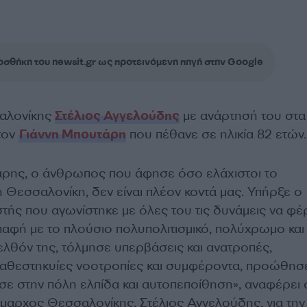
σθήκη του newsit.gr ως προτεινόμενη πηγή στην Google
αλονίκης
Στέλιος Αγγελούδης
με ανάρτησή του στα 
τον
Γιάννη Μπουτάρη
που πέθανε σε ηλικία 82 ετών.
ρης, ο άνθρωπος που άφησε όσο ελάχιστοι το
 Θεσσαλονίκη, δεν είναι πλέον κοντά μας. Υπήρξε ο
ής που αγωνίστηκε με όλες του τις δυνάμεις να φέρ
παφή με το πλούσιο πολυπολιτισμικό, πολύχρωμο και
ελθόν της, τόλμησε υπερβάσεις και ανατροπές,
αθεστηκυίες νοοτροπίες και συμφέροντα, προώθησε
ε στην πόλη ελπίδα και αυτοπεποίθηση», αναφέρει 
μαρχος Θεσσαλονίκης, Στέλιος Αγγελούδης, για την