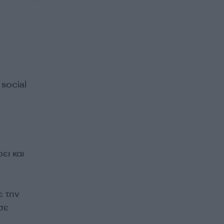
social
ει και
 την
σε