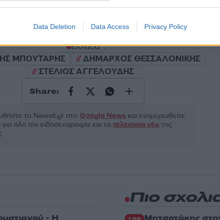
ροστατεύεται από reCAPTCHA, ισχύουν
Πολιτική Απορρήτου
&
Όροι Χρήσης
της
Data Deletion
Data Access
Privacy Policy
Ελλάδα
ΗΣ ΜΠΟΥΤΑΡΗΣ
ΔΗΜΑΡΧΟΣ ΘΕΣΣΑΛΟΝΙΚΗΣ
ΣΤΕΛΙΟΣ ΑΓΓΕΛΟΥΔΗΣ
Share:
θήστε το Νewsit.gr στο
Google News
και ενημερωθείτε
 για όλη την ειδησεογραφία και τα
τελευταία νέα
της
ς
Πιο σχολι
ρυστιανού - Η
Μητσοτάκης στη
198