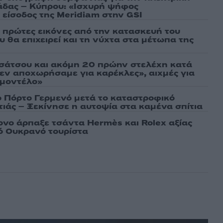
άδας – Κύπρου: «Ισχυρή ψήφος
 είσοδος της Meridiam στην GSI
ι πρώτες εικόνες από την κατασκευή του
 θα επιχειρεί και τη νύχτα στα μέτωπα της
σάτσου και ακόμη 20 πρώην στελέχη κατά
εν αποχωρήσαμε για καρέκλες», αιχμές για
 μοντέλο»
ο Πόρτο Γερμενό μετά το καταστροφικό
ιάς – Ξεκίνησε η αυτοψία στα καμένα σπίτια
νο άρπαξε τσάντα Hermès και Rolex αξίας
ό Ουκρανό τουρίστα