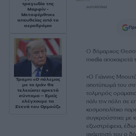
τραγωδία της
eurokinissi
Μαρφίν -
Μεταφέρθηκε
απευθείας από το
αεροδρόμιο
Προ
Ο δήμαρχος Θεσσ
media αποχαιρετά 
«Ο Γιάννης Μπουτά
Τραμπ: «Ο πόλεμος
αποτύπωμά του στη
με το Ιράν θα
τελειώσει αρκετά
τολμηρός οραματιστ
σύντομα – Εμείς
πάλι την πόλη σε ε
ελέγχουμε τα
Στενά του Ορμούζ»
κοσμοπολίτικο παρ
συγκρούστηκε με κ
εξωστρέφεια, έδωσ
ανάρτησή του ο δή