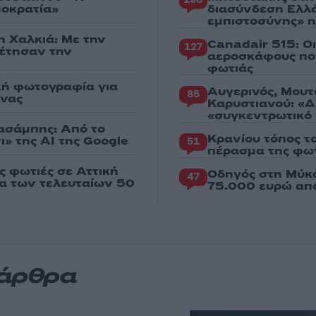
μοκρατία»
διασύνδεση Ελλ
εμπιστοσύνης» η
η Χαλκιά: Με την
Canadair 515: Ο
127
ρέτησαν την
αεροσκάφους που
φωτιάς
κή φωτογραφία για
Αυγερινός, Μουτ
85
ένας
Καρυστιανού: «Δ
«συγκεντρωτικό
Χασάμπης: Από το
Κρανίου τόπος τ
ι» της AI της Google
51
πέρασμα της φωτ
ς φωτιές σε Αττική
Οδηγός στη Μύκο
47
ια των τελευταίων 50
75.000 ευρώ απ
 άρθρα