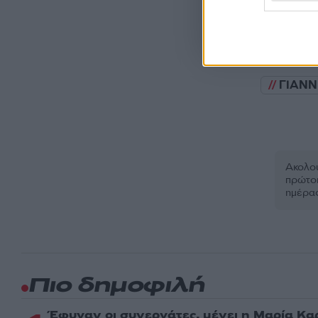
Όροι Χρήσης
. Το site π
Google.
ΓΙΑΝΝ
Ακολου
πρώτοι
ημέρα
Πιο δημοφιλή
Έφυγαν οι συνεργάτες, μένει η Μαρία Κα