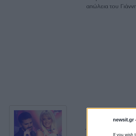
απώλεια του Γιάνν
Ο κ. Αγγελούδης χα
newsit.gr 
αιρετικό, έναν ελ
Έζησε όπως ήθελε,
If you wish 