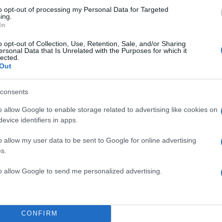
to opt-out of processing my Personal Data for Targeted
ing.
In
o opt-out of Collection, Use, Retention, Sale, and/or Sharing
ersonal Data that Is Unrelated with the Purposes for which it
α
lected.
Out
consents
o allow Google to enable storage related to advertising like cookies on
Σχολίασε εδώ
evice identifiers in apps.
o allow my user data to be sent to Google for online advertising
50
s.
to allow Google to send me personalized advertising.
2000 /
CONFIRM
Υποβολή σχολίου