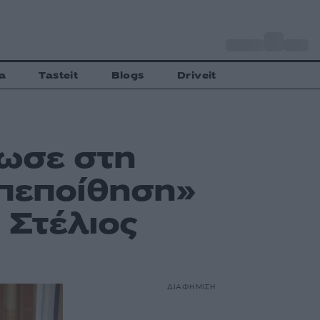
o
Αθήνα
27
C
a
Tasteit
Blogs
Driveit
ωσε στη
οπεποίθηση»
 Στέλιος
ΔΙΑΦΗΜΙΣΗ