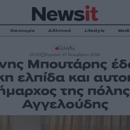
Οικονομία
Αθλητικά
Lifestyle
Medi
Ελλάδα
00:10
Κυριακή 10 Νοεμβρίου 2024
ννης Μπουτάρης έδ
η ελπίδα και αυτ
δήμαρχος της πόλης
Αγγελούδης