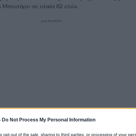
η Μπουτάρη σε ηλικία 82 ετών.
ΔΙΑΦΗΜΙΣΗ
ρακτηρίζει τον Γιάννη Μπουτάρη «φίλο, αντισυμβατικ
-
Do Not Process My Personal Information
εύθερο άνθρωπο, δεν υπάκουε στους συμβατικούς κα
 πολλές ζωές σε μία. Τον αποχαιρετώ με αισθήματα
to opt-out of the sale, sharing to third parties, or processing of your per