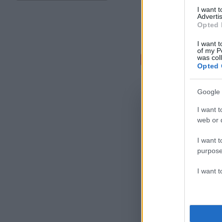
I want 
Advertis
Opted 
I want t
of my P
Σχόλι
was col
Opted 
Google 
I want t
web or d
I want t
purpose
I want 