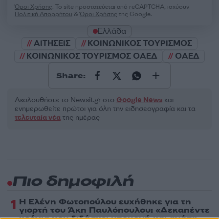
Όροι Χρήσης
. Το site προστατεύεται από reCAPTCHA, ισχύουν
Πολιτική Απορρήτου
&
Όροι Χρήσης
της Google.
Ελλάδα
ΑΙΤΗΣΕΙΣ
ΚΟΙΝΩΝΙΚΟΣ ΤΟΥΡΙΣΜΟΣ
ΚΟΙΝΩΝΙΚΟΣ ΤΟΥΡΙΣΜΟΣ ΟΑΕΔ
ΟΑΕΔ
Share:
Ακολουθήστε το Νewsit.gr στο
Google News
και
ενημερωθείτε πρώτοι για όλη την ειδησεογραφία και τα
τελευταία νέα
της ημέρας
Πιο δημοφιλή
1
Η Ελένη Φωτοπούλου ευχήθηκε για τη
γιορτή του Άκη Παυλόπουλου: «Δεκαπέντε
χρόνια μου διδάσκει υπομονή και αγάπη»