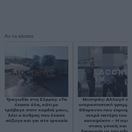
Αν τα χάσατε
Τραγωδία στις Σέρρες: «Τα
Μυστράς: Αλλαγή στ
έχασα όλα, κάτι με
υπερασπιστική γραμμή
τράβαγε στην καρδιά μου»,
55χρονου που έκρυψε
λέει ο άνδρας που έχασε
νεκρό πατέρα του σ
σύζυγο και γιο στο τροχαίο
καταψύκτη – Η αγά
στους γονείς και η
διαφωνία με την αδε