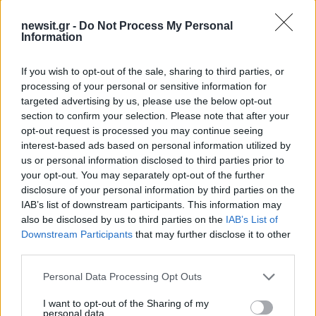
2
Αριστοτέλης Δαμίγος: Στο Αποτεφρωτήριο
newsit.gr -
Do Not Process My Personal
Ριτσώνας το «ύστατο χαίρε» στον Έλληνα
Information
σύνδεσμο του ελικοπτέρου που έπεσε στην
Ψάθα
If you wish to opt-out of the sale, sharing to third parties, or
3
«Αφιέρωσε τη ζωή της στο να βοηθά
processing of your personal or sensitive information for
ανθρώπους που είχαν ανάγκη» - Η πρώτη
targeted advertising by us, please use the below opt-out
δήλωση της οικογένειας της 38χρονης
section to confirm your selection. Please note that after your
Λίζα που βρέθηκε νεκρή στην Κυψέλη
opt-out request is processed you may continue seeing
4
Η Αγγελική Ηλιάδη περιγράφει το θαύμα
interest-based ads based on personal information utilized by
που έζησε και πώς είδε τον Χριστό μπροστά
us or personal information disclosed to third parties prior to
της: «Ήταν ό,τι πιο όμορφο έχω δει στη ζωή
your opt-out. You may separately opt-out of the further
μου»
disclosure of your personal information by third parties on the
5
Ο Γιάννης Φακίνος αποκάλυψε πώς έγινε
IAB’s list of downstream participants. This information may
viral το τραγούδι του «Λογαριασμός» που
also be disclosed by us to third parties on the
IAB’s List of
ερμηνεύει η Κατερίνα Λιόλιου
Downstream Participants
that may further disclose it to other
third parties.
Πιο σχολιασμένα
Please note that this website/app uses one or more Google
Personal Data Processing Opt Outs
services and may gather and store information including but
Έφυγαν οι συνεργάτες, μένει η Μαρία
not limited to your visit or usage behaviour. You may click to
I want to opt-out of the Sharing of my
184
personal data.
Καρυστιανού - Η επόμενη μέρα για την