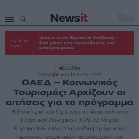
Μετάβαση
σε
o
35
περιεχόμενο
Φωτιά στην Ερμακιά Κοζάνης –
Συμβαίνει
Στη μάχη της κατάσβεσης και
τώρα:
εναέρια μέσα
Ελλάδα
18:21
Πέμπτη 18 Μαΐου 2017
ΟΑΕΔ – Κοινωνικός
Τουρισμός: Αρχίζουν οι
αιτήσεις για το πρόγραμμα
Η διοικήτρια του Οργανισμού Απασχόλησης
Εργατικού Δυναμικού (ΟΑΕΔ), Μαρία
Καραμεσίνη, καλεί τους ενδιαφερόμενους
παρόχους τουριστικών καταλυμάτων που