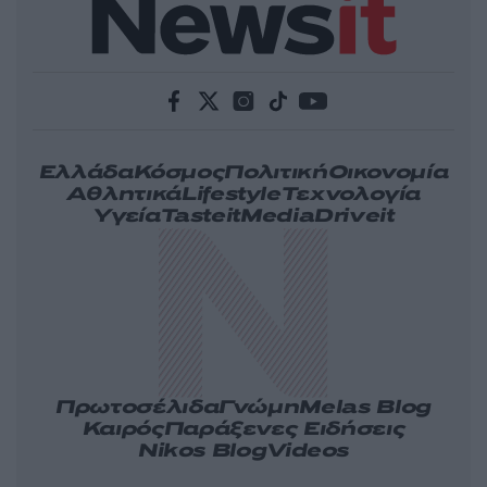
Ελλάδα
Κόσμος
Πολιτική
Οικονομία
Αθλητικά
Lifestyle
Τεχνολογία
Υγεία
Tasteit
Media
Driveit
Πρωτοσέλιδα
Γνώμη
Melas Blog
Καιρός
Παράξενες Ειδήσεις
Nikos Blog
Videos