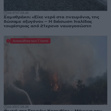
16:37
07.08.26
Σαμοθράκη: «Είχε νερό στα πνευμόνια, της
δώσαμε οξυγόνο» – Η διάσωση Ιταλίδας
τουρίστριας από 21χρονο ναυαγοσώστη
Ανανεώθηκε πριν 7 λεπτά
16:35
07.08.26
Φωτιά στο Στεφάνι Κορινθίας – Μήνυμα του