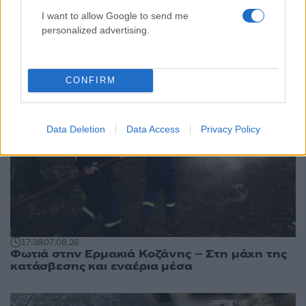
Ελλάδα: Περισσότερα
I want to allow Google to send me
άρθρα
personalized advertising.
CONFIRM
Data Deletion
Data Access
Privacy Policy
17:38
07.08.26
Φωτιά στην Ερμακιά Κοζάνης – Στη μάχη της
κατάσβεσης και εναέρια μέσα