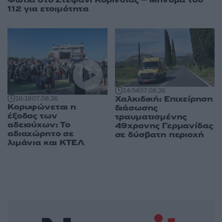
112 για ετοιμότητα
14:54
07.08.26
Χαλκιδική: Επιχείρηση
16:18
07.08.26
Κορυφώνεται η
διάσωσης
έξοδος των
τραυματισμένης
αδειούχων: Το
49χρονης Γερμανίδας
αδιαχώρητο σε
σε δύσβατη περιοχή
λιμάνια και ΚΤΕΛ