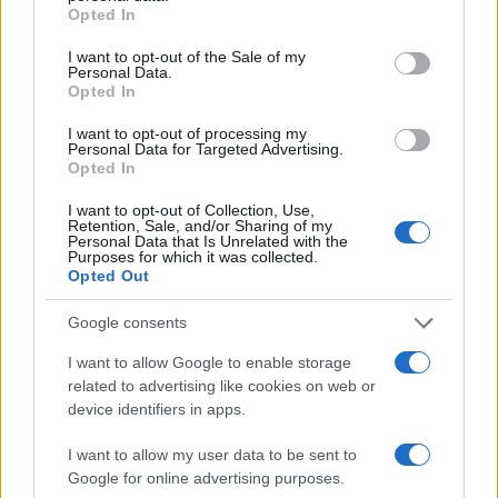
grant or deny consent to Google and its third-party tags to
Opted In
«Ελπίδα για τη Δημοκρατία»
use your data for below specified purposes in below Google
consent section.
Canadair 515: Οι πρώτες εικόνες από την
I want to opt-out of the Sale of my
129
κατασκευή του αεροσκάφους που θα
Personal Data.
επιχειρεί και τη νύχτα στα μέτωπα της
Opted In
φωτιάς
I want to opt-out of processing my
Marfin: Η 46χρονη πήρε προθεσμία για
Personal Data for Targeted Advertising.
91
να απολογηθεί την Τρίτη – «Είναι αθώα,
Opted In
συμμετείχε στη διαδήλωση όπως και
100.000 άτομα»
I want to opt-out of Collection, Use,
Retention, Sale, and/or Sharing of my
Μεταφορές χρημάτων: Πότε μπορεί να
Personal Data that Is Unrelated with the
70
Purposes for which it was collected.
θεωρηθούν δωρεές και να επιβληθεί
Opted Out
φόρος – Τι ισχυεί για τις γονικές παροχές
Το πολωμένο μελτέμι που τροφοδότησε
59
Google consents
τις φωτιές σε Αττική και Βοιωτία: «Από τα
ισχυρότερα επεισόδια των τελευταίων 50
I want to allow Google to enable storage
χρόνων»
related to advertising like cookies on web or
device identifiers in apps.
I want to allow my user data to be sent to
Google for online advertising purposes.