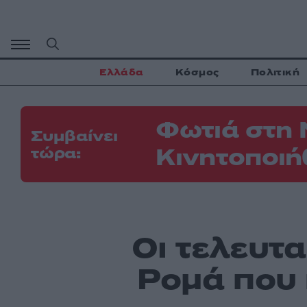
Μετάβαση
σε
περιεχόμενο
Ελλάδα
Κόσμος
Πολιτική
Φωτιά στη 
Συμβαίνει
Κινητοποιή
τώρα:
Οι τελευτ
Ρομά που 