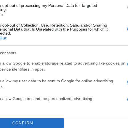
to opt-out of processing my Personal Data for Targeted
ing.
In
o opt-out of Collection, Use, Retention, Sale, and/or Sharing
ersonal Data that Is Unrelated with the Purposes for which it
lected.
Out
υνελήφθη την περασμένη Κυριακή για κλοπές και
α. Εκεί την Τετάρτη (13.12.2017)
αισθάνθηκε αδιαθ
consents
 πέθανε.
o allow Google to enable storage related to advertising like cookies on
evice identifiers in apps.
ό στους υπόλοιπους Ρομά της περιοχής, μαζεύτηκαν
o allow my user data to be sent to Google for online advertising
ρχισαν να φωνάζουν και να διαμαρτύρονται,
s.
 ο θάνατος οφείλεται στους αστυνομικούς και όχι σε
to allow Google to send me personalized advertising.
CONFIRM