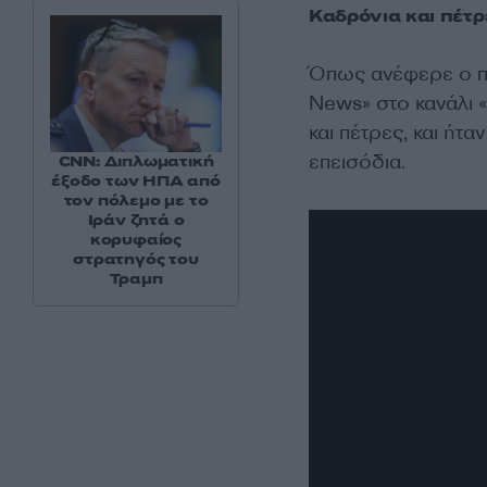
Καδρόνια και πέτρ
Όπως ανέφερε ο π
News» στο κανάλι «
και πέτρες, και ή
επεισόδια.
CNN: Διπλωματική
έξοδο των ΗΠΑ από
τον πόλεμο με το
Ιράν ζητά ο
κορυφαίος
στρατηγός του
Τραμπ