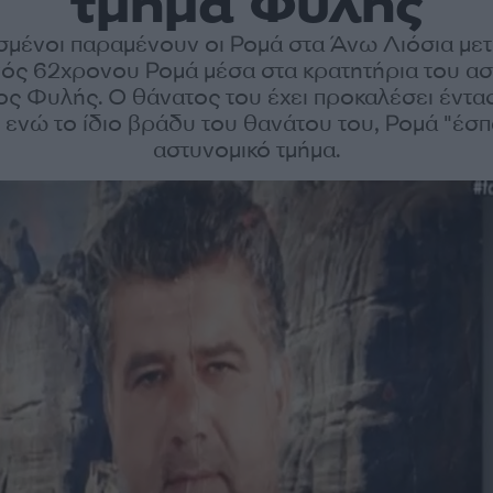
τμήμα Φυλής
σμένοι παραμένουν οι Ρομά στα Άνω Λιόσια μετ
ός 62χρονου Ρομά μέσα στα κρατητήρια του α
ος Φυλής. Ο θάνατος του έχει προκαλέσει έντα
 ενώ το ίδιο βράδυ του θανάτου του, Ρομά "έσ
αστυνομικό τμήμα.