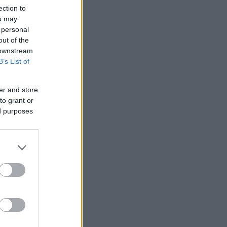
ection to
ou may
 personal
out of the
 downstream
B’s List of
er and store
to grant or
ed purposes