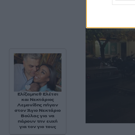
Ελίζαμπεθ Ελέτσι
και Νεκτάριος
Λεμονίδης πήγαν
στον Άγιο Νεκτάριο
Βούλας για να
πάρουν την ευχή
για τον γιο τους