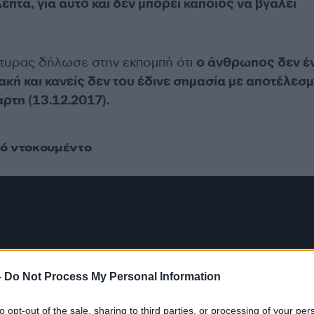
επτα, για αυτό και δεν μπορεί κάποιος να βγάλει
ρτυρας δήλωσε στην εκπομπή ότι
ο άνθρωπος δεν έ
ακή και κανείς δεν του έδινε σημασία με αποτέλεσ
άρτη (13.12.2017).
κό ντοκουμέντο
-
Do Not Process My Personal Information
to opt-out of the sale, sharing to third parties, or processing of your per