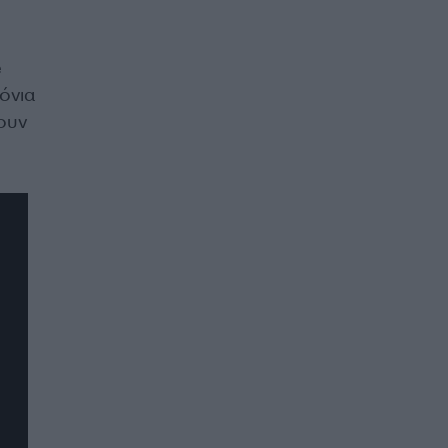
e
όνια
ουν