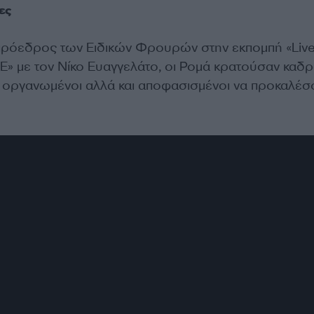
ες
ρόεδρος των Ειδικών Φρουρών στην εκπομπή «Liv
Ε» με τον Νίκο Ευαγγελάτο, οι Ρομά κρατούσαν καδρ
ταν οργανωμένοι αλλά και αποφασισμένοι να προκαλέσ