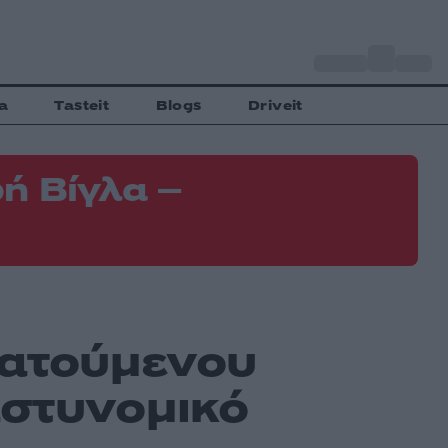
o
Αθήνα
35
C
a
Tasteit
Blogs
Driveit
ή Βίγλα –
ρατούμενου
αστυνομικό