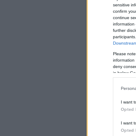
sensitive in
confirm you
continue se
information 
further disc
participants
Downstream 
Please note
information 
deny consent
in below Go
Persona
I want t
Opted 
I want t
Opted 