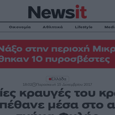
Οικονομία
Αθλητικά
Lifestyle
Medi
Νάξο στην περιοχή Μικρ
θηκαν 10 πυροσβέστες
Ελλάδα
18:02
Παρασκευή 15 Δεκεμβρίου 2017
αίες κραυγές του κ
πέθανε μέσα στο 