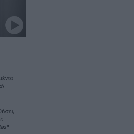
μέντο
κό
θήσει,
κε
άει”