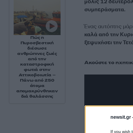
μόλις 12 δευτερόλ
συμπεράσματα.
Ένας αυτόπτης μά
καλά από την Κυρι
Πώς η
ξεψυχήσει την Τετ
Πυροσβεστική
διέσωσε
ανθρώπινες ζωές
από την
Ακούστε το ηχητι
καταστροφική
φωτιά στην
Αττικοβοιωτία –
Πάνω από 250
άτομα
απομακρύνθηκαν
διά θαλάσσης
newsit.gr 
If you wish 