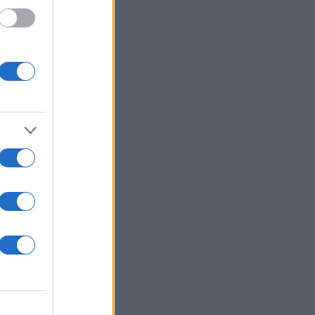
εσία,
 έξω