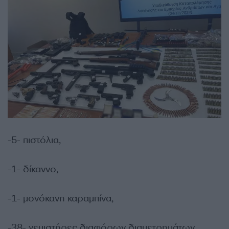
-5- πιστόλια,
-1- δίκαννο,
-1- μονόκανη καραμπίνα,
-38- γεμιστήρες διαφόρων διαμετρημάτων,