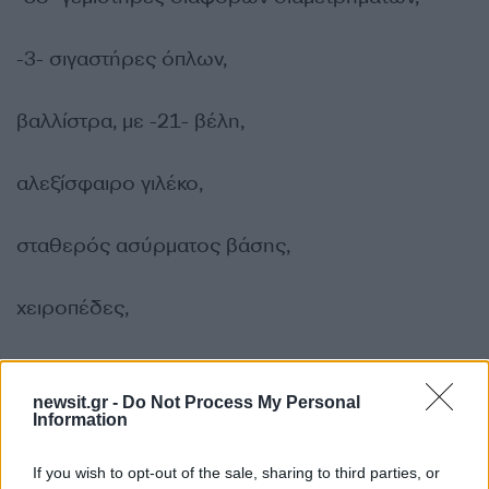
-3- σιγαστήρες όπλων,
βαλλίστρα, με -21- βέλη,
αλεξίσφαιρο γιλέκο,
σταθερός ασύρματος βάσης,
χειροπέδες,
σπαθί και τρία -3- σουγιάδες,
newsit.gr -
Do Not Process My Personal
Information
αεροβόλο τυφέκιο και αεροβόλο περίστροφο
If you wish to opt-out of the sale, sharing to third parties, or