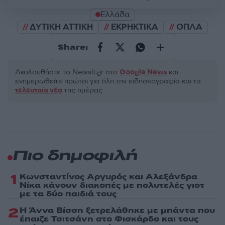
Ελλάδα
ΔΥΤΙΚΗ ΑΤΤΙΚΗ
ΕΚΡΗΚΤΙΚΑ
ΟΠΛΑ
Share:
Ακολουθήστε το Νewsit.gr στο
Google News
και
ενημερωθείτε πρώτοι για όλη την ειδησεογραφία και τα
τελευταία νέα
της ημέρας
Πιο δημοφιλή
1
Κωνσταντίνος Αργυρός και Αλεξάνδρα
Νίκα κάνουν διακοπές με πολυτελές γιοτ
με τα δύο παιδιά τους
2
Η Άννα Βίσση ξετρελάθηκε με μπάντα που
έπαιζε Τσιτσάνη στο Φισκάρδο και τους