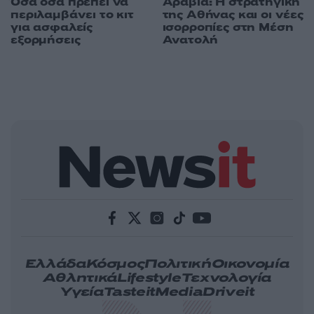
Όσα όσα πρέπει να
Αραβία: Η στρατηγική
περιλαμβάνει το κιτ
της Αθήνας και οι νέες
για ασφαλείς
ισορροπίες στη Μέση
εξορμήσεις
Ανατολή
Ελλάδα
Κόσμος
Πολιτική
Οικονομία
Αθλητικά
Lifestyle
Τεχνολογία
Υγεία
Tasteit
Media
Driveit