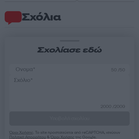
Σχόλια
Σχολίασε εδώ
50 /50
2000 /2000
Υποβολή σχολίου
Όροι Χρήσης
. Το site προστατεύεται από reCAPTCHA, ισχύουν
Πολιτική Απορρήτου
&
Όροι Χρήσης
της Google.