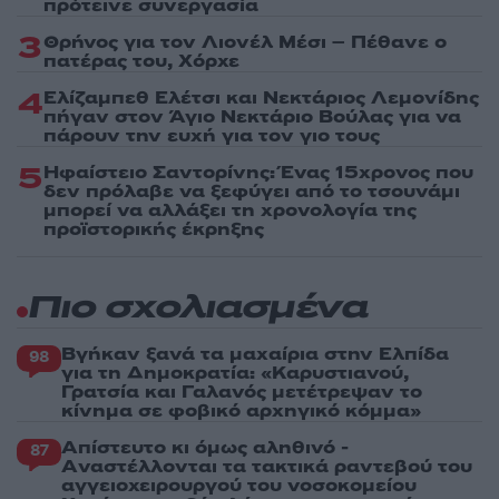
πρότεινε συνεργασία
3
Θρήνος για τον Λιονέλ Μέσι – Πέθανε ο
πατέρας του, Χόρχε
4
Ελίζαμπεθ Ελέτσι και Νεκτάριος Λεμονίδης
πήγαν στον Άγιο Νεκτάριο Βούλας για να
πάρουν την ευχή για τον γιο τους
5
Ηφαίστειο Σαντορίνης: Ένας 15χρονος που
δεν πρόλαβε να ξεφύγει από το τσουνάμι
μπορεί να αλλάξει τη χρονολογία της
προϊστορικής έκρηξης
Πιο σχολιασμένα
Βγήκαν ξανά τα μαχαίρια στην Ελπίδα
98
για τη Δημοκρατία: «Καρυστιανού,
Γρατσία και Γαλανός μετέτρεψαν το
κίνημα σε φοβικό αρχηγικό κόμμα»
Απίστευτο κι όμως αληθινό -
87
Aναστέλλονται τα τακτικά ραντεβού του
αγγειοχειρουργού του νοσοκομείου