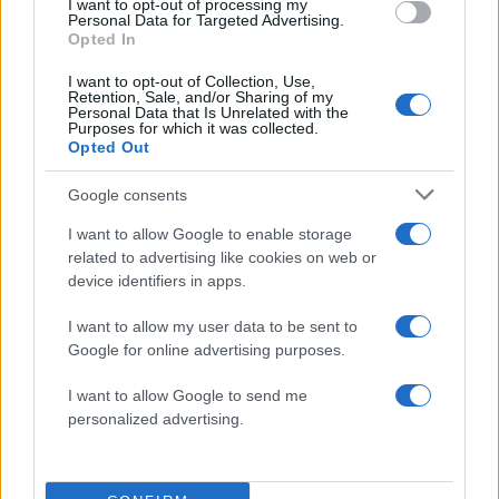
I want to opt-out of processing my
Personal Data for Targeted Advertising.
Opted In
καταμετρητής χαρτονομισμάτων
I want to opt-out of Collection, Use,
Retention, Sale, and/or Sharing of my
Personal Data that Is Unrelated with the
-57- χρυσά νομίσματα,
Purposes for which it was collected.
Opted Out
-510- λίρες Αγγλίας, αξίας περί τις 420.000
Google consents
ευρώ,
I want to allow Google to enable storage
related to advertising like cookies on web or
-2- Πεντόλιρα Αγγλίας
device identifiers in apps.
ΔΙΑΦΗΜΙΣΗ
I want to allow my user data to be sent to
Google for online advertising purposes.
I want to allow Google to send me
personalized advertising.