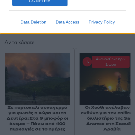
CONFIRM
Data Deletion
Data Access
Privacy Policy
Αν τα χάσατε
Ανανεώθηκε πριν
1 ώρα
Σε πορτοκαλί συναγερμό
Οι Χούθι ανέλαβαν τ
για φωτιές η χώρα και τη
ευθύνη για την επίθεσ
Δευτέρα: Στα 9 μποφόρ οι
διυλιστήριο της Saud
άνεμοι – Πάνω από 400
Aramco στη Σαουδι
πυρκαγιές σε 10 ημέρες
Αραβία