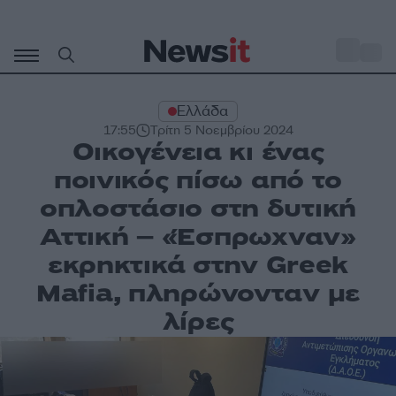
Μετάβαση
σε
o
32
περιεχόμενο
Ελλάδα
17:55
Τρίτη 5 Νοεμβρίου 2024
Οικογένεια κι ένας
ποινικός πίσω από το
οπλοστάσιο στη δυτική
Αττική – «Έσπρωχναν»
εκρηκτικά στην Greek
Mafia, πληρώνονταν με
λίρες