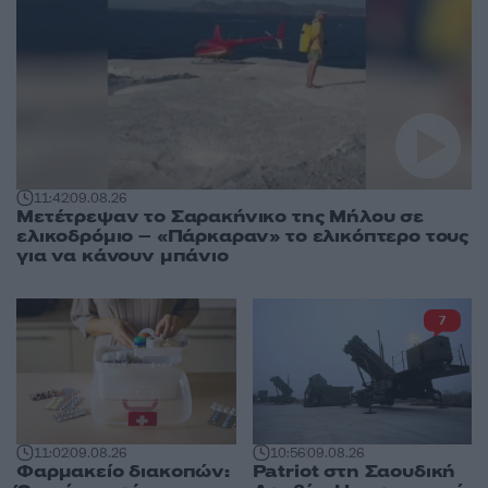
11:42
09.08.26
Μετέτρεψαν το Σαρακήνικο της Μήλου σε
ελικοδρόμιο – «Πάρκαραν» το ελικόπτερο τους
για να κάνουν μπάνιο
7
11:02
09.08.26
10:56
09.08.26
Φαρμακείο διακοπών:
Patriot στη Σαουδική