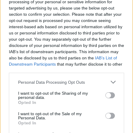
μεγάλος αριθμός εξαρτημάτων όπλων
processing of your personal or sensitive information for
targeted advertising by us, please use the below opt-out
section to confirm your selection. Please note that after your
-530- δισκία ναρκωτικά δισκία,
opt-out request is processed you may continue seeing
interest-based ads based on personal information utilized by
us or personal information disclosed to third parties prior to
ανιχνευτές μετάλλων,
your opt-out. You may separately opt-out of the further
disclosure of your personal information by third parties on the
IAB’s list of downstream participants. This information may
also be disclosed by us to third parties on the
IAB’s List of
Downstream Participants
that may further disclose it to other
third parties.
Please note that this website/app uses one or more Google
Personal Data Processing Opt Outs
services and may gather and store information including but
not limited to your visit or usage behaviour. You may click to
I want to opt-out of the Sharing of my
personal data.
grant or deny consent to Google and its third-party tags to
Opted In
use your data for below specified purposes in below Google
consent section.
I want to opt-out of the Sale of my
Personal Data.
Opted In
-3- μηχανήματα αναγνώρισης μετάλλων,