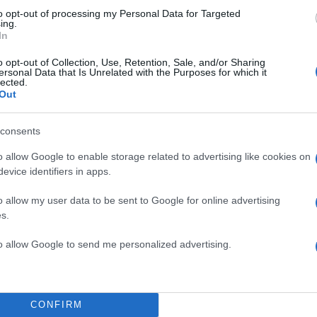
to opt-out of processing my Personal Data for Targeted
ing.
In
o opt-out of Collection, Use, Retention, Sale, and/or Sharing
ersonal Data that Is Unrelated with the Purposes for which it
lected.
Out
consents
o allow Google to enable storage related to advertising like cookies on
evice identifiers in apps.
o allow my user data to be sent to Google for online advertising
s.
to allow Google to send me personalized advertising.
CONFIRM
μενικού συνέδραμαν στην διευκόλυνση της μετάβαση