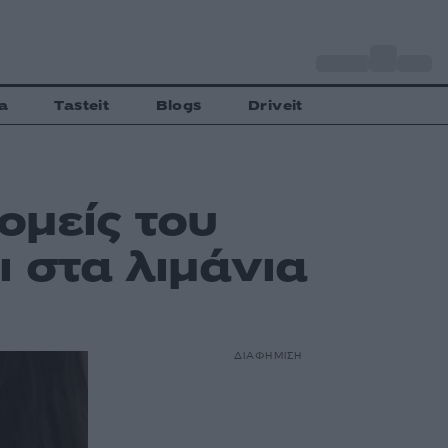
o
Αθήνα
27
C
a
Tasteit
Blogs
Driveit
ομείς του
 στα λιμάνια
ΔΙΑΦΗΜΙΣΗ