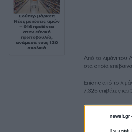
Σούπερ μάρκετ:
Νέες μειώσεις τιμών
– 916 προϊόντα
στην εθνική
πρωτοβουλία,
ανάμεσά τους 130
σχολικά
Από το λιμάνι του
στα οποία επέβαινα
Επίσης από το λιμ
7.325 επιβάτες και
newsit.gr 
If you wish 