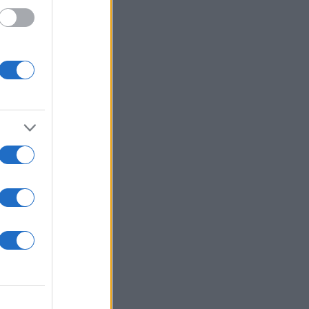
ς των