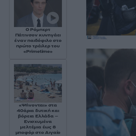
Ο Ρόμπερτ
Πάτινσον κυνηγάει
έναν παιδόφιλο στο
πρώτο τρέιλερ του
«Primetime»
«Ψήνονται» στα
40άρια δυτική και
βόρεια Ελλάδα –
Ενισχυμένα
μελτέμια έως 8
μποφόρ στο Αιγαίο