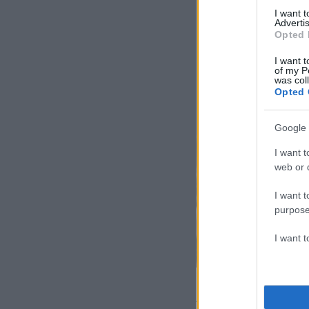
I want 
Advertis
Opted 
I want t
of my P
was col
Opted 
Google 
I want t
web or d
I want t
purpose
I want 
Τα στελέχη του λι