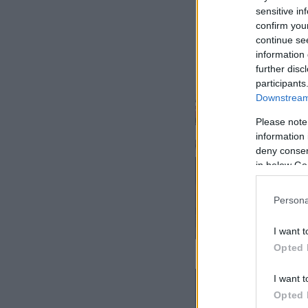
sensitive in
confirm you
continue se
information 
further disc
participants
Downstream 
Please note
information 
deny consent
in below Go
Persona
I want t
Opted 
I want t
Opted 