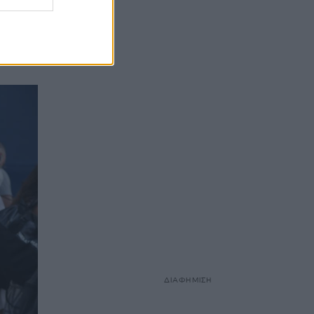
α το
 της
ΔΙΑΦΗΜΙΣΗ