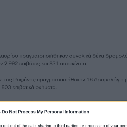
 Λαυρίου πραγματοποιήθηκαν συνολικά δέκα δρομολό
ν 2.992 επιβάτες και 831 αυτοκίνητα.
άνι της Ραφήνας πραγματοποιήθηκαν 16 δρομολόγια 
 1803 επιβατικά οχήματα.
-
Do Not Process My Personal Information
to opt-out of the sale, sharing to third parties, or processing of your per