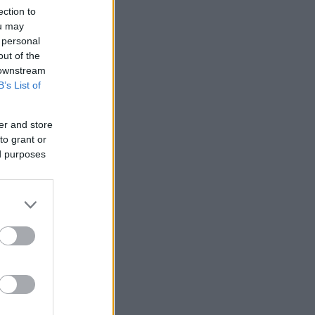
ection to
ou may
 personal
out of the
 downstream
B’s List of
er and store
to grant or
ed purposes