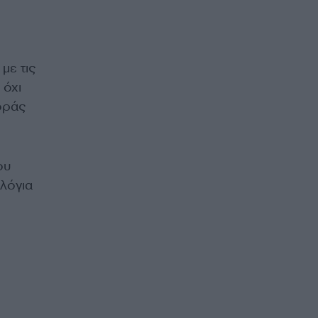
με τις
 όχι
ποράς
ου
λόγια