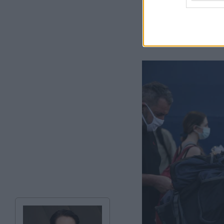
εκδρομέων αλλά κυ
αν τηρούνται όλες
διασποράς της cov