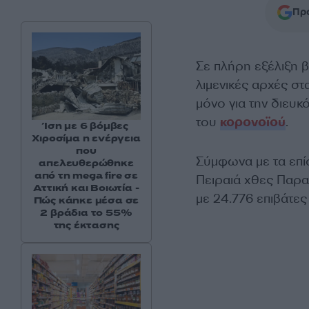
Προ
Σε πλήρη εξέλιξη 
λιμενικές αρχές στα
μόνο για την διευκ
του
κορονοϊού
.
Ίση με 6 βόμβες
Χιροσίμα η ενέργεια
που
Σύμφωνα με τα επίσ
απελευθερώθηκε
από τη mega fire σε
Πειραιά χθες Παρα
Αττική και Βοιωτία -
με 24.776 επιβάτες 
Πώς κάηκε μέσα σε
2 βράδια το 55%
της έκτασης