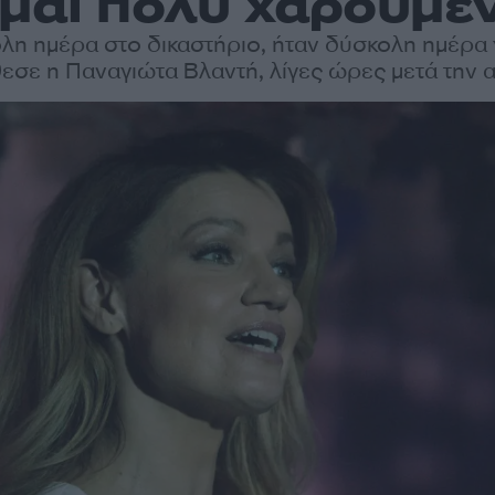
ίμαι πολύ χαρούμε
λη ημέρα στο δικαστήριο, ήταν δύσκολη ημέρα 
εσε η Παναγιώτα Βλαντή, λίγες ώρες μετά την