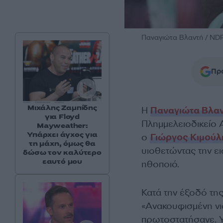
Παναγιώτα Βλαντή / N
Προ
Μιχάλης Ζαμπίδης
Η
Παναγιώτα Βλα
για Floyd
Πλημμελειοδικείο 
Mayweather:
Υπάρχει άγχος για
ο
Γιώργος Κιμούλ
τη μάχη, όμως θα
υιοθετώντας την ε
δώσω τον καλύτερο
εαυτό μου
ηθοποιό.
Κατά την έξοδό τη
«Ανακουφισμένη νιώ
πρωτοστατήσανε. Υ