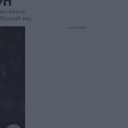
νη
για όλους
 αθώωσή της
ΔΙΑΦΗΜΙΣΗ