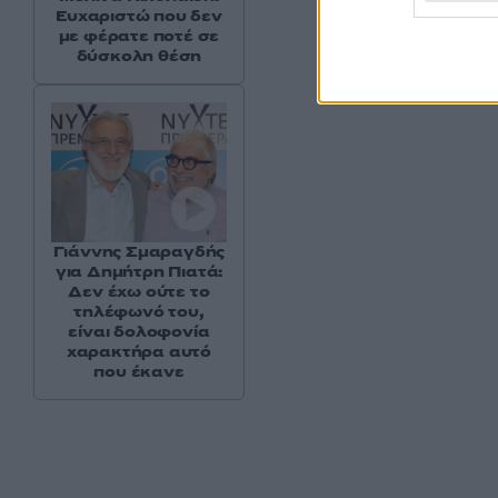
Ευχαριστώ που δεν
με φέρατε ποτέ σε
δύσκολη θέση
Γιάννης Σμαραγδής
για Δημήτρη Πιατά:
Δεν έχω ούτε το
τηλέφωνό του,
είναι δολοφονία
χαρακτήρα αυτό
που έκανε