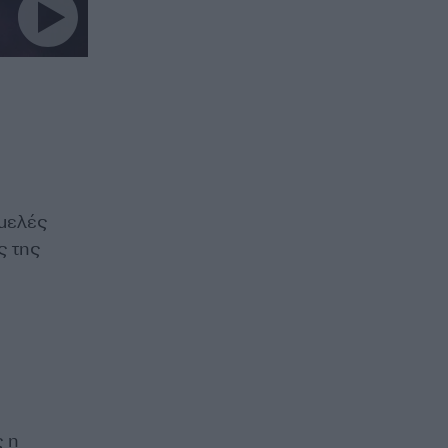
ομελές
ς της
ς η