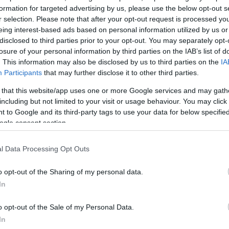
να συζητήσω τίποτα παραπάνω, μόνο αυτό. Είμαι πολύ
formation for targeted advertising by us, please use the below opt-out s
όλη ημέρα στο δικαστήριο, ήταν δύσκολη ημέρα για
r selection. Please note that after your opt-out request is processed y
eing interest-based ads based on personal information utilized by us or
 στιγμή θα βγάλω κάποια ανακοίνωση».
disclosed to third parties prior to your opt-out. You may separately opt-
losure of your personal information by third parties on the IAB’s list of
σε δηλώσεις της Παναγιώτης Βλαντή το 2023 στον
. This information may also be disclosed by us to third parties on the
IA
Participants
that may further disclose it to other third parties.
 για κακοποιητικές συμπεριφορές του Γιώργου Κιμού
υ. Η εισαγγελική λειτουργός, κατά την αγόρευσή της
 that this website/app uses one or more Google services and may gath
including but not limited to your visit or usage behaviour. You may click 
 Βλαντή μιλώντας για τον συνάδελφό της εξέφραζε
 to Google and its third-party tags to use your data for below specifi
ην ίδια ήταν αληθινές, βάσει των όσων της είχαν
ogle consent section.
δελφοί της και κατά συνέπεια δεν είχε δόλο για τη
ήματος.
l Data Processing Opt Outs
o opt-out of the Sharing of my personal data.
In
o opt-out of the Sale of my Personal Data.
In