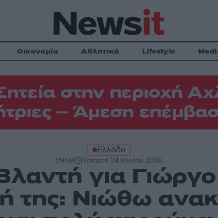
Οικονομία
Αθλητικά
Lifestyle
Medi
Σητεία στην περιοχή Αχ
τριες – Άμεση επέμβασ
Ελλάδα
09:09
Τετάρτη 24 Ιουνίου 2026
λαντή για Γιώργο
ή της: Νιώθω ανακ