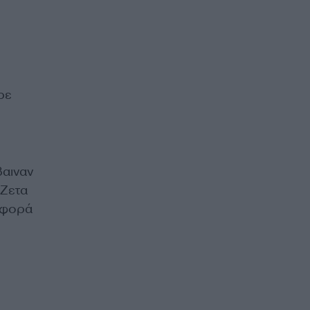
ρε
βαιναν
 Ζετα
ριφορά