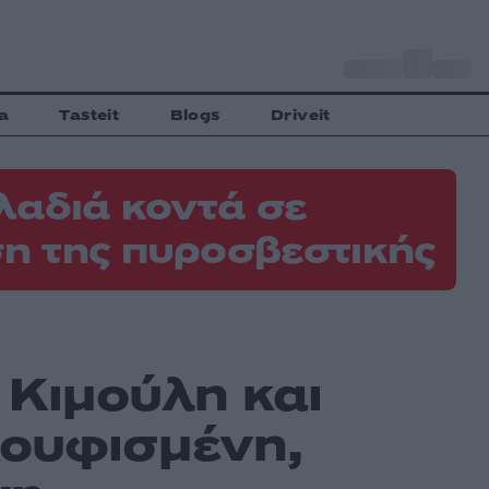
o
Αθήνα
29
C
a
Tasteit
Blogs
Driveit
λαδιά κοντά σε
η της πυροσβεστικής
 Κιμούλη και
ουφισμένη,