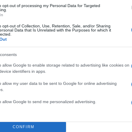
to opt-out of processing my Personal Data for Targeted
ing.
In
o opt-out of Collection, Use, Retention, Sale, and/or Sharing
ersonal Data that Is Unrelated with the Purposes for which it
lected.
Out
consents
o allow Google to enable storage related to advertising like cookies on
evice identifiers in apps.
ρακτήρα», έκανε λόγο στην κατάθεσή του μηνυτής Γ
o allow my user data to be sent to Google for online advertising
ίνοντας ότι υπήρξε οργανωμένη προσπάθεια σπίλωσ
s.
 δημόσιες καταγγελίες και τηλεοπτικές εμφανίσεις.
to allow Google to send me personalized advertising.
ΔΙΑΦΗΜΙΣΗ
CONFIRM