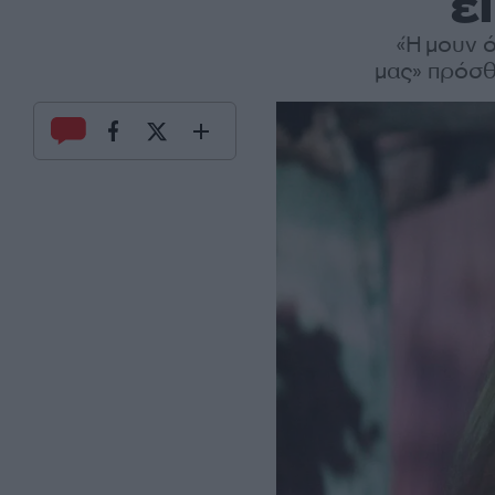
ε
«Ήμουν ό
μας» πρόσθ