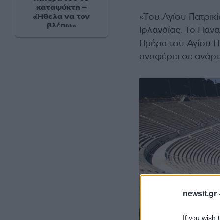
καταψύκτη –
«Του Αγίου Πατρικί
«Ήθελα να τον
βλέπω»
Ιρλανδίας. Το Πανα
Ημέρα του Αγίου Πα
αναφέρει σε ανάρτ
newsit.gr 
If you wish 