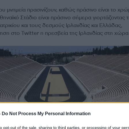
ου μνημεία πρασινίζουν, καθώς πράσινο είναι το χρώ
θηναϊκό Στάδιο είναι πράσινο σήμερα γιορτάζοντας τ
τρικίου και τους δεσμούς Ιρλανδίας και Ελλάδας,
ηση στο Twitter η πρεσβεία της Ιρλανδίας στη χώρα
-
Do Not Process My Personal Information
to opt-out of the sale, sharing to third parties, or processing of your per