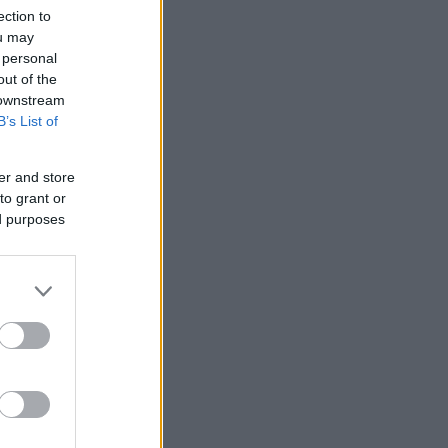
ection to
ou may
 personal
out of the
 downstream
B’s List of
er and store
to grant or
ed purposes