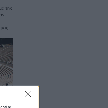
μα της
ην
 μας.
sonal or