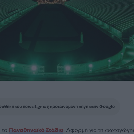
σθήκη του newsit.gr ως προτεινόμενη πηγή στην Google
ε το
Παναθηναϊκό Στάδιο
. Αφορμή για τη φωταγώγη