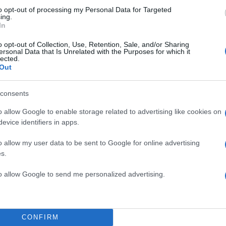
to opt-out of processing my Personal Data for Targeted
ing.
In
o opt-out of Collection, Use, Retention, Sale, and/or Sharing
ersonal Data that Is Unrelated with the Purposes for which it
την ευγνωμοσύνη στους Έλληνες που γιορτάζουν την
lected.
 Παναθηναϊκό Στάδιο, καθώς και τις ευχαριστίες του
Out
 Επιτροπή και το υπουργείο Πολιτισμού «για τη
consents
 που συνεργάστηκαν μαζί μας σε αυτό το εγχείρημα»
o allow Google to enable storage related to advertising like cookies on
evice identifiers in apps.
Day
famous landmarks around the world are coloure
o allow my user data to be sent to Google for online advertising
ate connections with Ireland. The
#PanathenaicStad
s.
to mark
#StPatricksDay
and the connections betwe
reece
.
https://t.co/Yf3XZf1Euc
to allow Google to send me personalized advertising.
/liHUDiSBaf
ssy Athens (@IrlEmbAthens)
March 17, 202
CONFIRM