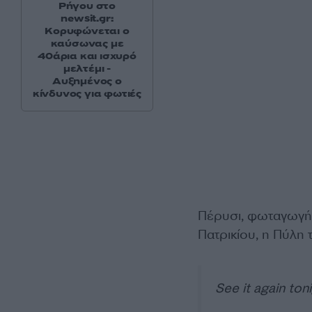
Ρήγου στο
newsit.gr:
Κορυφώνεται ο
καύσωνας με
40άρια και ισχυρό
μελτέμι -
Αυξημένος ο
κίνδυνος για φωτιές
Πέρυσι, φωταγωγήθ
Πατρικίου, η Πύλη 
See it again ton