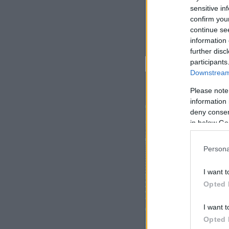
sensitive in
confirm you
continue se
information 
further disc
participants
Downstream 
Please note
information 
deny consent
in below Go
Persona
I want t
Opted 
I want t
Opted 