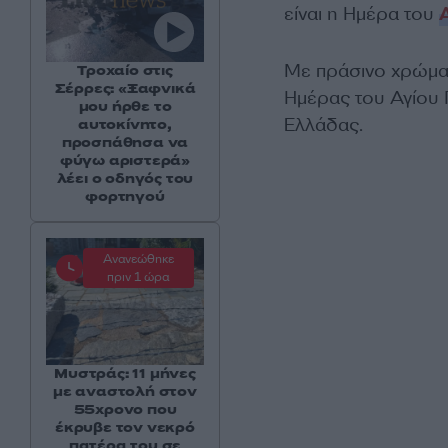
είναι η Ημέρα του
Με πράσινο χρώμα 
Τροχαίο στις
Σέρρες: «Ξαφνικά
Ημέρας του Αγίου Π
μου ήρθε το
Ελλάδας.
αυτοκίνητο,
προσπάθησα να
φύγω αριστερά»
λέει ο οδηγός του
φορτηγού
Ανανεώθηκε
πριν 1 ώρα
Μυστράς: 11 μήνες
με αναστολή στον
55χρονο που
έκρυβε τον νεκρό
πατέρα του σε