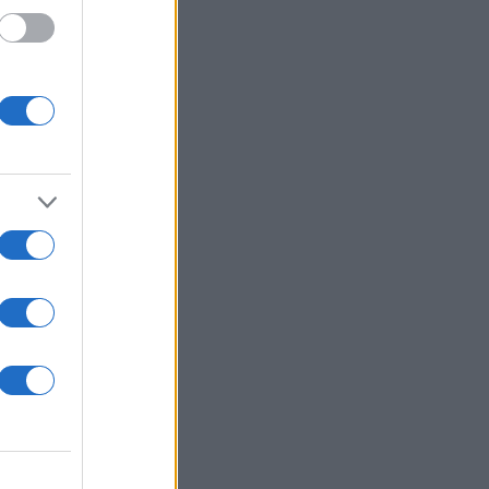
 ημέρα
ς στην
.
d
ium
en
1