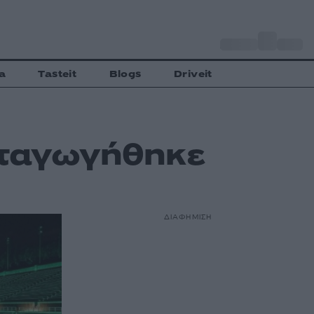
o
Αθήνα
35
C
a
Tasteit
Blogs
Driveit
ωταγωγήθηκε
ΔΙΑΦΗΜΙΣΗ