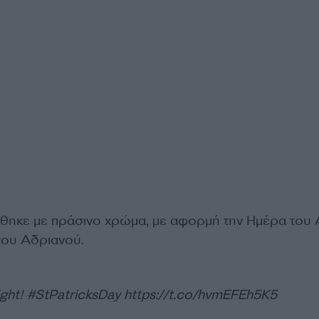
ηκε με πράσινο χρώμα, με αφορμή την Ημέρα του 
του Αδριανού.
ight!
#StPatricksDay
https://t.co/hvmEFEh5K5