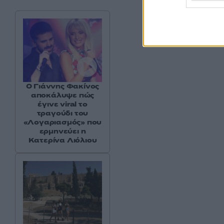
Ο Γιάννης Φακίνος
αποκάλυψε πώς
έγινε viral το
τραγούδι του
«Λογαριασμός» που
ερμηνεύει η
Κατερίνα Λιόλιου