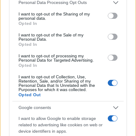
Please note that this website/app uses one or more Google
Υποβολή σχολίου
Personal Data Processing Opt Outs
services and may gather and store information including but
not limited to your visit or usage behaviour. You may click to
I want to opt-out of the Sharing of my
Όροι Χρήσης
. Το site προστατεύεται από reCAPTCHA, ισχύουν
personal data.
grant or deny consent to Google and its third-party tags to
Πολιτική Απορρήτου
&
Όροι Χρήσης
της Google.
Opted In
use your data for below specified purposes in below Google
Ελλάδα
consent section.
I want to opt-out of the Sale of my
ΑΠΑΝΤΗΣΕΙΣ ΠΑΝΕΛΛΗΝΙΩΝ
ΕΠΑΛ
Personal Data.
Opted In
ΕΠΑΛ 2018
ΘΕΜΑΤΑ ΕΠΑΛ
ΘΕΜΑΤΑ ΠΑΝΕΛΛΗΝΙΩΝ ΕΠΑΛ
I want to opt-out of processing my
Personal Data for Targeted Advertising.
ΠΑΝΕΛΛΑΔΙΚΕΣ 2018
ΠΑΝΕΛΛΗΝΙΕΣ
Opted In
ΠΑΝΕΛΛΗΝΙΕΣ 2018
I want to opt-out of Collection, Use,
ΥΠΟΥΡΓΕΙΟ ΠΑΙΔΕΙΑΣ
Retention, Sale, and/or Sharing of my
Personal Data that Is Unrelated with the
Share:
Purposes for which it was collected.
Opted Out
Ακολουθήστε το Νewsit.gr στο
Google News
και
Google consents
ενημερωθείτε πρώτοι για όλη την ειδησεογραφία και τα
τελευταία νέα
της ημέρας
I want to allow Google to enable storage
related to advertising like cookies on web or
device identifiers in apps.