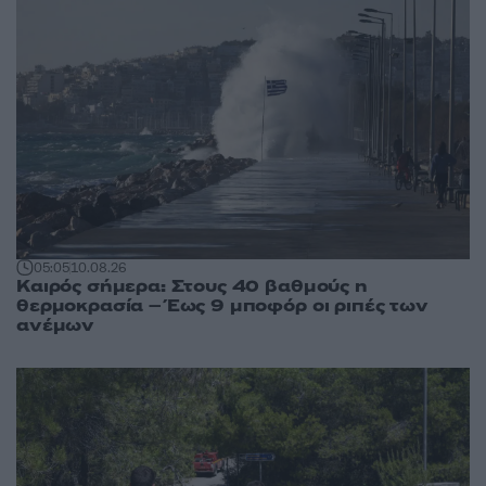
05:05
10.08.26
Καιρός σήμερα: Στους 40 βαθμούς η
θερμοκρασία – Έως 9 μποφόρ οι ριπές των
ανέμων