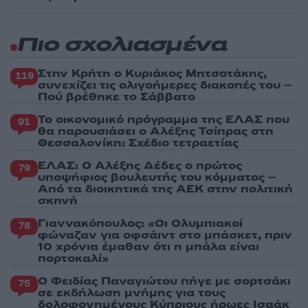
Πιο σχολιασμένα
Στην Κρήτη ο Κυριάκος Μητσοτάκης,
119
συνεχίζει τις ολιγοήμερες διακοπές του –
Πού βρέθηκε το Σάββατο
Το οικονομικό πρόγραμμα της ΕΛΑΣ που
91
θα παρουσιάσει ο Αλέξης Τσίπρας στη
Θεσσαλονίκη: Σχέδιο τετραετίας
ΕΛΑΣ: Ο Αλέξης Δέδες ο πρώτος
79
υποψήφιος βουλευτής του κόμματος –
Από τα διοικητικά της ΑΕΚ στην πολιτική
σκηνή
Γιαννακόπουλος: «Οι Ολυμπιακοί
78
φώναζαν για οφσάιντ στο μπάσκετ, πριν
10 χρόνια έμαθαν ότι η μπάλα είναι
πορτοκαλί»
Ο Φειδίας Παναγιώτου πήγε με σορτσάκι
75
σε εκδήλωση μνήμης για τους
δολοφονημένους Κύπριους ήρωες Ισαάκ