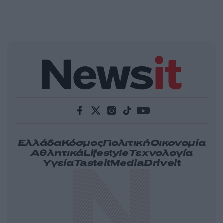
Ελλάδα
Κόσμος
Πολιτική
Οικονομία
Αθλητικά
Lifestyle
Τεχνολογία
Υγεία
Tasteit
Media
Driveit