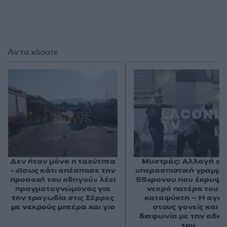
Αν τα χάσατε
Δεν ήταν μόνο η ταχύτητα
Μυστράς: Αλλαγή στ
- «Ίσως κάτι απέσπασε την
υπερασπιστική γραμμή
προσοχή του οδηγού» λέει
55χρονου που έκρυψε
πραγματογνώμονας για
νεκρό πατέρα του σ
την τραγωδία στις Σέρρες
καταψύκτη – Η αγά
με νεκρούς μητέρα και γιο
στους γονείς και η
διαφωνία με την αδε
του