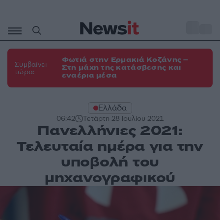
Μετάβαση
σε
o
34
περιεχόμενο
Φωτιά στην Ερμακιά Κοζάνης –
Συμβαίνει
Στη μάχη της κατάσβεσης και
τώρα:
εναέρια μέσα
Ελλάδα
06:42
Τετάρτη 28 Ιουλίου 2021
Πανελλήνιες 2021:
Τελευταία ημέρα για την
υποβολή του
μηχανογραφικού