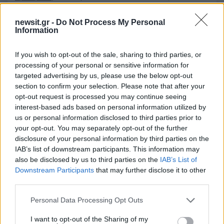
Πολιτική Απορρήτου
&
Όροι Χρήσης
της Google.
Ελλάδα
newsit.gr -
Do Not Process My Personal
Information
ΜΗΧΑΝΟΓΡΑΦΙΚΟ
ΠΑΝΕΛΛΑΔΙΚΕΣ
ΠΑΝΕΛΛΗΝΙΕΣ
ΠΑΝΕΛΛΗΝΙΕΣ 2021
If you wish to opt-out of the sale, sharing to third parties, or
processing of your personal or sensitive information for
Share:
targeted advertising by us, please use the below opt-out
section to confirm your selection. Please note that after your
Ακολουθήστε το Νewsit.gr στο
Google News
και
opt-out request is processed you may continue seeing
ενημερωθείτε πρώτοι για όλη την ειδησεογραφία και τα
interest-based ads based on personal information utilized by
τελευταία νέα
της ημέρας
us or personal information disclosed to third parties prior to
your opt-out. You may separately opt-out of the further
disclosure of your personal information by third parties on the
IAB’s list of downstream participants. This information may
also be disclosed by us to third parties on the
IAB’s List of
Downstream Participants
that may further disclose it to other
Πιο δημοφιλή
third parties.
1
Η Ελένη Φωτοπούλου ευχήθηκε για τη
Please note that this website/app uses one or more Google
Personal Data Processing Opt Outs
γιορτή του Άκη Παυλόπουλου: «Δεκαπέντε
services and may gather and store information including but
χρόνια μου διδάσκει υπομονή και αγάπη»
not limited to your visit or usage behaviour. You may click to
I want to opt-out of the Sharing of my