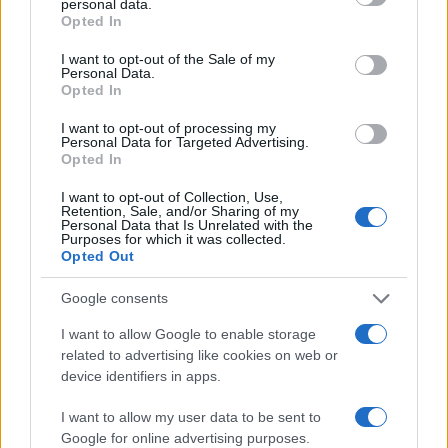
personal data.
2
Αριστοτέλης Δαμίγος: Στο Αποτεφρωτήριο
grant or deny consent to Google and its third-party tags to
Opted In
Ριτσώνας το «ύστατο χαίρε» στον Έλληνα
use your data for below specified purposes in below Google
σύνδεσμο του ελικοπτέρου που έπεσε στην
consent section.
I want to opt-out of the Sale of my
Ψάθα
Personal Data.
Opted In
3
Η Αγγελική Ηλιάδη περιγράφει το θαύμα
που έζησε και πώς είδε τον Χριστό μπροστά
I want to opt-out of processing my
της: «Ήταν ό,τι πιο όμορφο έχω δει στη ζωή
Personal Data for Targeted Advertising.
μου»
Opted In
4
«Αφιέρωσε τη ζωή της στο να βοηθά
ανθρώπους που είχαν ανάγκη» - Η πρώτη
I want to opt-out of Collection, Use,
Retention, Sale, and/or Sharing of my
δήλωση της οικογένειας της 38χρονης
Personal Data that Is Unrelated with the
Λίζα που βρέθηκε νεκρή στην Κυψέλη
Purposes for which it was collected.
Opted Out
5
Ο Γιάννης Φακίνος αποκάλυψε πώς έγινε
viral το τραγούδι του «Λογαριασμός» που
ερμηνεύει η Κατερίνα Λιόλιου
Google consents
I want to allow Google to enable storage
related to advertising like cookies on web or
Πιο σχολιασμένα
device identifiers in apps.
Έφυγαν οι συνεργάτες, μένει η Μαρία
184
I want to allow my user data to be sent to
Καρυστιανού - Η επόμενη μέρα για την
Google for online advertising purposes.
«Ελπίδα για τη Δημοκρατία»