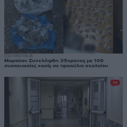
17:05
07.08.26
Μαρούσι: Συνελήφθη 35χρονος με 106
συσκευασίες χασίς σε προαύλιο σχολείου
14