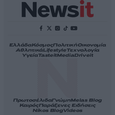
Ελλάδα
Κόσμος
Πολιτική
Οικονομία
Αθλητικά
Lifestyle
Τεχνολογία
Υγεία
Tasteit
Media
Driveit
Πρωτοσέλιδα
Γνώμη
Melas Blog
Καιρός
Παράξενες Ειδήσεις
Nikos Blog
Videos