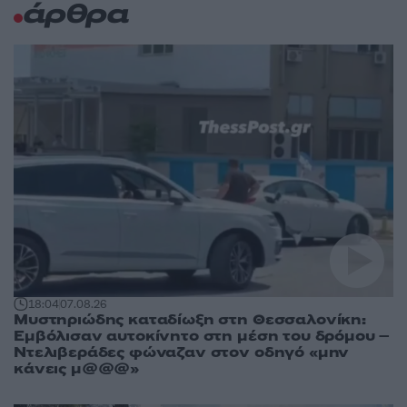
άρθρα
18:04
07.08.26
Μυστηριώδης καταδίωξη στη Θεσσαλονίκη:
Εμβόλισαν αυτοκίνητο στη μέση του δρόμου –
Ντελιβεράδες φώναζαν στον οδηγό «μην
κάνεις μ@@@»