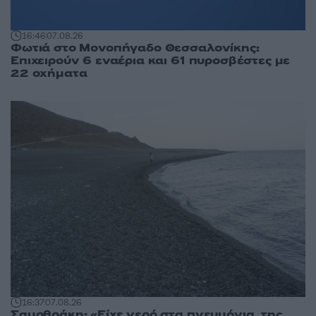
16:46
07.08.26
Φωτιά στο Μονοπήγαδο Θεσσαλονίκης:
Επιχειρούν 6 εναέρια και 61 πυροσβέστες με
22 οχήματα
16:37
07.08.26
Σαμοθράκη: «Είχε νερό στα πνευμόνια, της