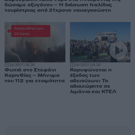
δώσαμε οξυγόνο» – Η διάσωση Ιταλίδας
τουρίστριας από 21χρονο ναυαγοσώστη
Ανανεώθηκε πριν
24 λεπτά
16:35
07.08.26
16:18
07.08.26
Φωτιά στο Στεφάνι
Κορυφώνεται η
Κορινθίας – Μήνυμα
έξοδος των
του 112 για ετοιμότητα
αδειούχων: Το
αδιαχώρητο σε
λιμάνια και ΚΤΕΛ