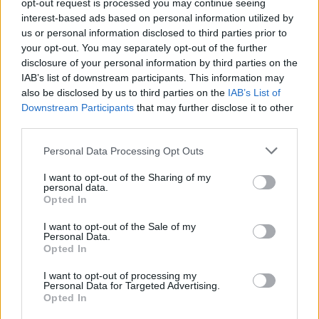
opt-out request is processed you may continue seeing
interest-based ads based on personal information utilized by
us or personal information disclosed to third parties prior to
your opt-out. You may separately opt-out of the further
disclosure of your personal information by third parties on the
2000 /2000
IAB’s list of downstream participants. This information may
also be disclosed by us to third parties on the
IAB’s List of
Υποβολή σχολίου
Downstream Participants
that may further disclose it to other
third parties.
Όροι Χρήσης
. Το site προστατεύεται από reCAPTCHA, ισχύουν
Please note that this website/app uses one or more Google
Πολιτική Απορρήτου
&
Όροι Χρήσης
της Google.
Personal Data Processing Opt Outs
services and may gather and store information including but
Ελλάδα
not limited to your visit or usage behaviour. You may click to
I want to opt-out of the Sharing of my
personal data.
RAPID TEST
ΕΙΣΑΓΓΕΛΕΑΣ
grant or deny consent to Google and its third-party tags to
Opted In
ΠΛΑΣΤΑ ΠΙΣΤΟΠΟΙΗΤΙΚΑ
use your data for below specified purposes in below Google
consent section.
I want to opt-out of the Sale of my
Share:
Personal Data.
Opted In
Ακολουθήστε το Νewsit.gr στο
Google News
και
I want to opt-out of processing my
ενημερωθείτε πρώτοι για όλη την ειδησεογραφία και τα
Personal Data for Targeted Advertising.
τελευταία νέα
της ημέρας
Opted In