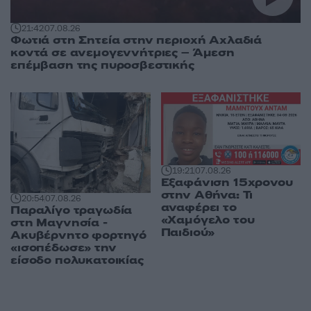
21:42
07.08.26
Φωτιά στη Σητεία στην περιοχή Αχλαδιά
κοντά σε ανεμογεννήτριες – Άμεση
επέμβαση της πυροσβεστικής
19:21
07.08.26
Εξαφάνιση 15χρονου
στην Αθήνα: Τι
20:54
07.08.26
αναφέρει το
Παραλίγο τραγωδία
«Χαμόγελο του
στη Μαγνησία -
Παιδιού»
Ακυβέρνητο φορτηγό
«ισοπέδωσε» την
είσοδο πολυκατοικίας