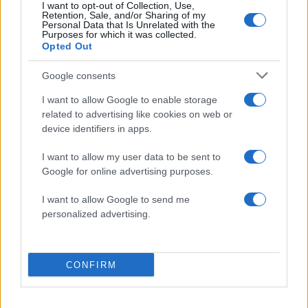
I want to opt-out of Collection, Use,
Retention, Sale, and/or Sharing of my
Personal Data that Is Unrelated with the
Purposes for which it was collected.
Opted Out
Πιο δημοφιλή
Google consents
1
Marfin: Η 46χρονη πήρε προθεσμία για να
I want to allow Google to enable storage
απολογηθεί την Τρίτη – «Είναι αθώα,
related to advertising like cookies on web or
συμμετείχε στη διαδήλωση όπως και
device identifiers in apps.
100.000 άτομα»
2
Σέρρες: Βίντεο ντοκουμέντο από το
I want to allow my user data to be sent to
τροχαίο με νεκρούς μητέρα και γιο – Ο
Google for online advertising purposes.
οδηγός του φορτηγού κατέγραψε τη
σύγκρουση
I want to allow Google to send me
3
Σίντνεϊ Τάουλ: Πέθανε σε ηλικία 26 ετών η
personalized advertising.
σταρ του TikTok – Kατέγραφε τη ζωή της
με τον καρκίνο
4
Λένα Σαμαρά: Συγκίνηση στο μνημόσυνο
CONFIRM
για τον έναν χρόνο από τον θάνατο της
κόρης του Αντώνη Σαμαρά
Μεταφορές χρημάτων: Πότε μπορεί να