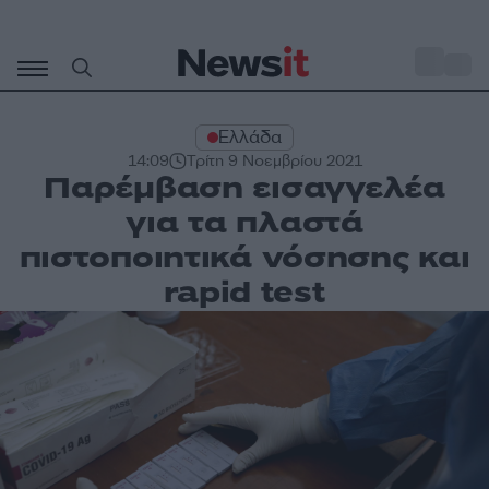
Μετάβαση
σε
o
28
περιεχόμενο
Ελλάδα
14:09
Τρίτη 9 Νοεμβρίου 2021
Παρέμβαση εισαγγελέα
για τα πλαστά
πιστοποιητικά νόσησης και
rapid test