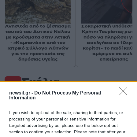
Ανησυχία από το ξέσπασμα
Σοκαριστική υπόθεση 
του ιού του Δυτικού Νείλου
Κρήτη: Τουρίστας ρωτ
με κρούσματα στην Αττική
πόσο να πληρώσει για
- «Καμπανάκι» από τον
ασελγήσει σε 10χρο
Ιατρικό Σύλλογο Αθηνών
κορίτσι - Το παιδί καθ
για την προστασία της
αμέριμνο σε αυλή
δημόσιας υγείας
επιχείρησης
Σχόλια
newsit.gr -
Do Not Process My Personal
Information
If you wish to opt-out of the sale, sharing to third parties, or
Σχολίασε εδώ
processing of your personal or sensitive information for
targeted advertising by us, please use the below opt-out
section to confirm your selection. Please note that after your
50 /50