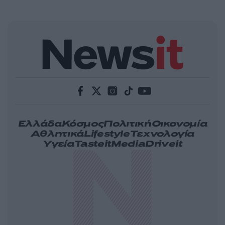
Ελλάδα
Κόσμος
Πολιτική
Οικονομία
Αθλητικά
Lifestyle
Τεχνολογία
Υγεία
Tasteit
Media
Driveit