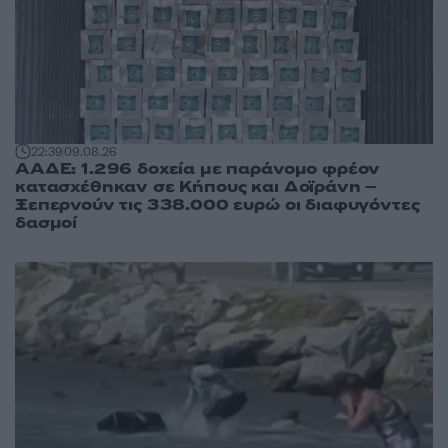
22:39
09.08.26
ΑΑΔΕ: 1.296 δοχεία με παράνομο φρέον
κατασχέθηκαν σε Κήπους και Δοϊράνη –
Ξεπερνούν τις 338.000 ευρώ οι διαφυγόντες
δασμοί