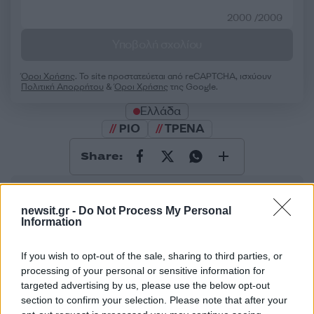
2000 /2000
Υποβολή σχολίου
Όροι Χρήσης
. Το site προστατεύεται από reCAPTCHA, ισχύουν
Πολιτική Απορρήτου
&
Όροι Χρήσης
της Google.
Ελλάδα
ΡΙΟ
ΤΡΕΝΑ
Share:
Ακολουθήστε το Νewsit.gr στο
Google News
και
ενημερωθείτε πρώτοι για όλη την ειδησεογραφία και τα
newsit.gr -
Do Not Process My Personal
τελευταία νέα
της ημέρας
Information
If you wish to opt-out of the sale, sharing to third parties, or
processing of your personal or sensitive information for
targeted advertising by us, please use the below opt-out
section to confirm your selection. Please note that after your
Πιο δημοφιλή