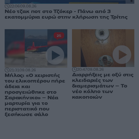
22:06
09.08.26
Νέο τζακ ποτ στο Τζόκερ - Πάνω από 3
εκατομμύρια ευρώ στην κλήρωση της Τρίτης
25
20:47
09.08.26
21:31
09.08.26
Διαρρήξεις με οξύ στις
Μήλος: «Ο χειριστής
κλειδαριές των
του ελικοπτέρου πήρε
διαμερισμάτων – Το
άδεια και
νέο κόλπο των
προσγειώθηκε στο
κακοποιών
Σαρακήνικο» – Νέα
μαρτυρία για το
περιστατικό που
ξεσήκωσε σάλο