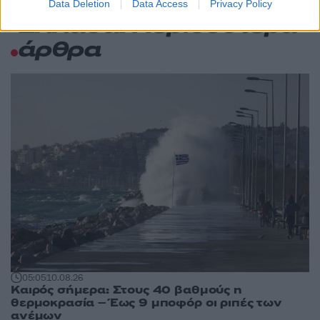
Data Deletion
Data Access
Privacy Policy
Ελλάδα: Περισσότερα
άρθρα
05:05
10.08.26
Καιρός σήμερα: Στους 40 βαθμούς η
θερμοκρασία – Έως 9 μποφόρ οι ριπές των
ανέμων