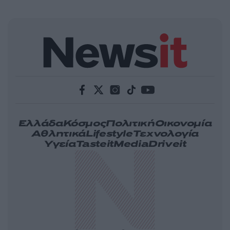
Ελλάδα
Κόσμος
Πολιτική
Οικονομία
Αθλητικά
Lifestyle
Τεχνολογία
Υγεία
Tasteit
Media
Driveit