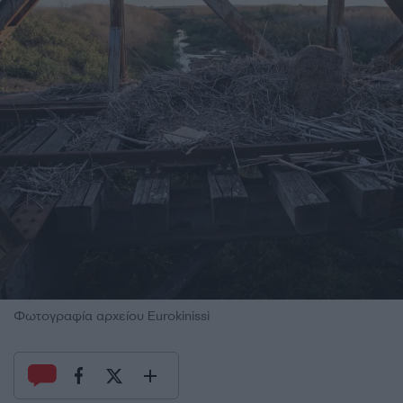
Φωτογραφία αρχείου Eurokinissi