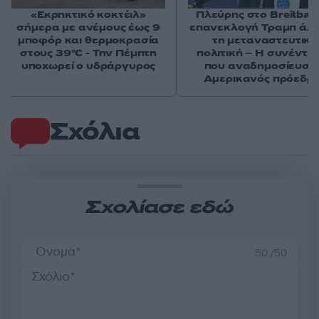
«Εκρηκτικό κοκτέιλ»
Πλεύρης στο Breitbart
σήμερα με ανέμους έως 9
επανεκλογή Τραμπ άλ
μποφόρ και θερμοκρασία
τη μεταναστευτική
στους 39°C - Την Πέμπτη
πολιτική – Η συνέντε
υποχωρεί ο υδράργυρος
που αναδημοσίευσε
Αμερικανός πρόεδρ
Σχόλια
Σχολίασε εδώ
50 /50