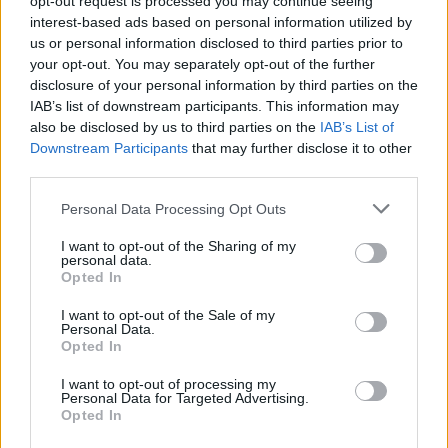
opt-out request is processed you may continue seeing
interest-based ads based on personal information utilized by
1
Μετέτρεψαν το Σαρακήνικο της Μήλου σε
us or personal information disclosed to third parties prior to
ελικοδρόμιο – «Πάρκαραν» το ελικόπτερο
your opt-out. You may separately opt-out of the further
τους για να κάνουν μπάνιο
disclosure of your personal information by third parties on the
2
Γιάννης Παπαμιχαήλ: «Η απαγόρευση
IAB’s list of downstream participants. This information may
αφορά στη χρήση της εικόνας και της
also be disclosed by us to third parties on the
IAB’s List of
φωνής της Αλίκης Βουγιουκλάκη μέσω AI»
Downstream Participants
that may further disclose it to other
3
Μπρίτνεϊ Σπίαρς: Έκανε αποτυχημένο
third parties.
μπότοξ και ανέβασε στο Instagram την
εμπειρία της
Please note that this website/app uses one or more Google
Personal Data Processing Opt Outs
services and may gather and store information including but
4
Πάρος: «Αν ήταν κάποιος πάνω από την
not limited to your visit or usage behaviour. You may click to
I want to opt-out of the Sharing of my
πισίνα, δε θα είχα θρηνήσει το παιδί μου» –
personal data.
Η σπαρακτική περιγραφή του πατέρα και
grant or deny consent to Google and its third-party tags to
Opted In
τα κενά στους ισχυρισμούς του ιδιοκτήτη
use your data for below specified purposes in below Google
του beach bar
consent section.
I want to opt-out of the Sale of my
Personal Data.
5
Εκρηκτικό κοκτέιλ με 40άρια και 8 μποφόρ
Opted In
- Σε συναγερμό η χώρα για φωτιές,
ενισχύονται οι άνεμοι τις επόμενες ημέρες
I want to opt-out of processing my
Personal Data for Targeted Advertising.
Opted In
Πιο σχολιασμένα