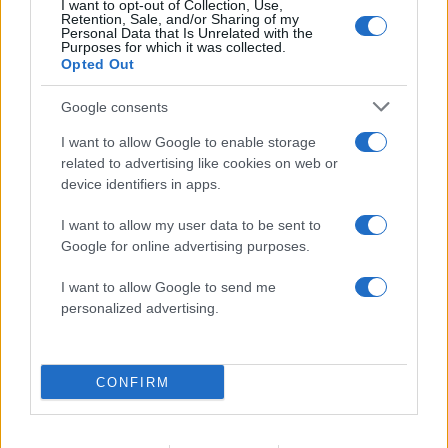
I want to opt-out of Collection, Use,
Retention, Sale, and/or Sharing of my
Στην Κρήτη ο Κυριάκος Μητσοτάκης,
Personal Data that Is Unrelated with the
113
Purposes for which it was collected.
συνεχίζει τις ολιγοήμερες διακοπές του –
Opted Out
Πού βρέθηκε το Σάββατο
Το οικονομικό πρόγραμμα της ΕΛΑΣ που
90
Google consents
θα παρουσιάσει ο Αλέξης Τσίπρας στη
Θεσσαλονίκη: Σχέδιο τετραετίας
I want to allow Google to enable storage
related to advertising like cookies on web or
ΕΛΑΣ: Ο Αλέξης Δέδες ο πρώτος
79
υποψήφιος βουλευτής του κόμματος –
device identifiers in apps.
Από τα διοικητικά της ΑΕΚ στην πολιτική
σκηνή
I want to allow my user data to be sent to
Google for online advertising purposes.
Σούπερ μάρκετ: Νέες μειώσεις τιμών –
78
916 προϊόντα στην εθνική πρωτοβουλία,
ανάμεσά τους 130 σχολικά
I want to allow Google to send me
personalized advertising.
Ο Φειδίας Παναγιώτου πήγε με σορτσάκι
69
σε εκδήλωση μνήμης για τους
δολοφονημένους Κύπριους ήρωες Ισαάκ
– Σολωμού
CONFIRM