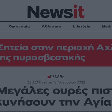
Οικονομία
Αθλητικά
Lifestyle
Medi
Σητεία στην περιοχή Αχ
ης πυροσβεστικής
Ελλάδα
22:02
Τετάρτη 9 Νοεμβρίου 2022
 Μεγάλες ουρές πισ
υνήσουν την Αγί