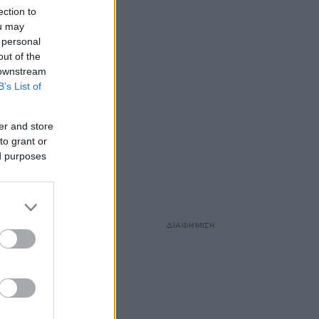
ection to
ou may
 personal
out of the
 downstream
B’s List of
er and store
to grant or
ed purposes
ΔΙΑΦΗΜΙΣΗ
 να