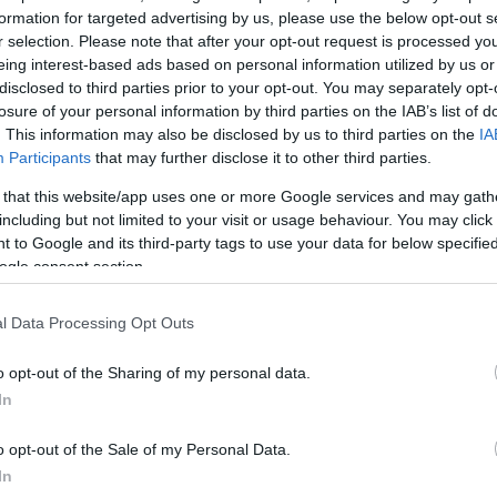
formation for targeted advertising by us, please use the below opt-out s
r selection. Please note that after your opt-out request is processed y
eing interest-based ads based on personal information utilized by us or
disclosed to third parties prior to your opt-out. You may separately opt-
losure of your personal information by third parties on the IAB’s list of
. This information may also be disclosed by us to third parties on the
IA
Participants
that may further disclose it to other third parties.
 that this website/app uses one or more Google services and may gath
including but not limited to your visit or usage behaviour. You may click 
 to Google and its third-party tags to use your data for below specifi
ogle consent section.
l Data Processing Opt Outs
ραμονής της στον Πειραιά λιγοστεύουν, ολοένα και
o opt-out of the Sharing of my personal data.
οί καταφθάνουν στον μεγάλο λιμάνι για να προλάβουν
In
α Ζώνη.
o opt-out of the Sale of my Personal Data.
In