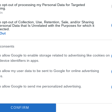
to opt-out of processing my Personal Data for Targeted
ing.
In
o opt-out of Collection, Use, Retention, Sale, and/or Sharing
ersonal Data that Is Unrelated with the Purposes for which it
lected.
Out
consents
o allow Google to enable storage related to advertising like cookies on
evice identifiers in apps.
o allow my user data to be sent to Google for online advertising
s.
to allow Google to send me personalized advertising.
CONFIRM