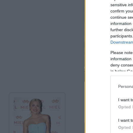
sensitive in
confirm you
continue se
information 
further disc
participants
Downstream 
Please note
information 
deny consent
in below Go
Persona
Καθώς οι μέρες πα
I want t
περισσότεροι πιστ
Opted 
ασπαστούν την Τιμί
I want t
Opted 