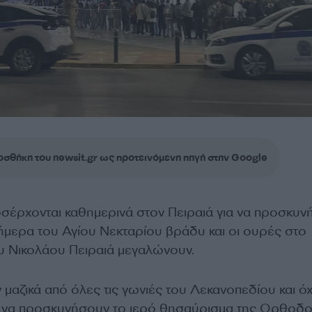
σθήκη του newsit.gr ως προτεινόμενη πηγή στην Google
ροσέρχονται καθημερινά στον Πειραιά για να προσκυ
ήμερα του Αγίου Νεκταρίου βράδυ και οι ουρές στο
υ Νικολάου Πειραιά μεγαλώνουν.
 μαζικά από όλες τις γωνιές του Λεκανοπεδίου και όχ
 να προσκυνήσουν το ιερό θησαύρισμα της Ορθοδο