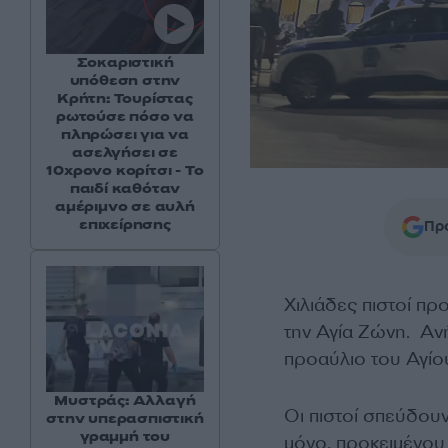
Σοκαριστική
υπόθεση στην
Κρήτη: Τουρίστας
ρωτούσε πόσο να
πληρώσει για να
ασελγήσει σε
10χρονο κορίτσι - Το
παιδί καθόταν
αμέριμνο σε αυλή
επιχείρησης
Προ
Χιλιάδες πιστοί π
την Αγία Ζώνη. Αν
προαύλιο του Αγίο
Μυστράς: Αλλαγή
Οι πιστοί σπεύδουν
στην υπερασπιστική
γραμμή του
μόνο, προκειμένου