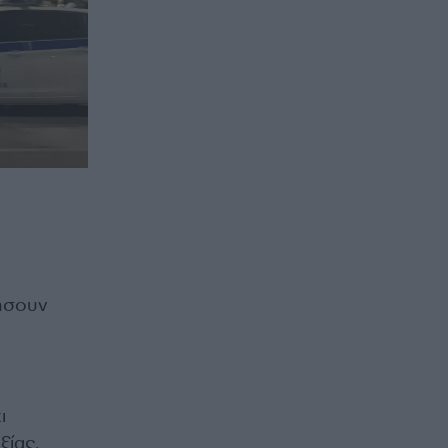
νήσουν
ι
ξίας,