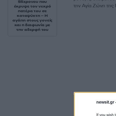
55χρονου που
την Αγία Ζώνη της 
έκρυψε τον νεκρό
πατέρα του σε
καταψύκτη – Η
αγάπη στους γονείς
και η διαφωνία με
την αδερφή του
newsit.gr 
If you wish 