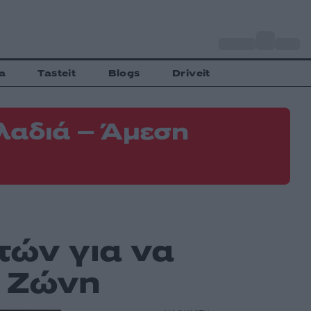
o
Αθήνα
31
C
a
Tasteit
Blogs
Driveit
λαδιά – Άμεση
τών για να
α Ζώνη