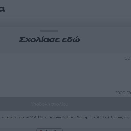
α
Σχολίασε εδώ
50
2000 /
Υποβολή σχολίου
ροστατεύεται από reCAPTCHA, ισχύουν
Πολιτική Απορρήτου
&
Όροι Χρήσης
της