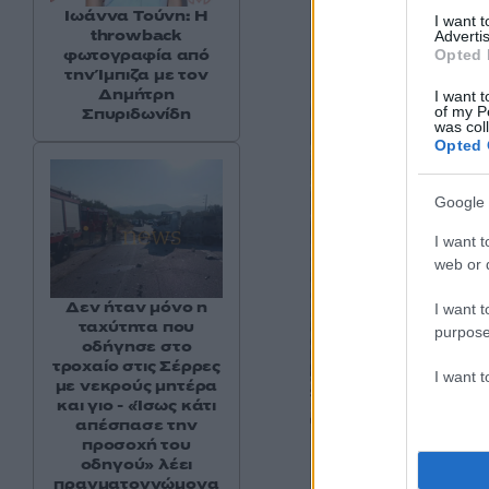
Ιωάννα Τούνη: Η
I want 
throwback
Advertis
φωτογραφία από
Opted 
την Ίμπιζα με τον
Δημήτρη
I want t
of my P
Σπυριδωνίδη
was col
Opted 
Google 
I want t
web or d
Δεν ήταν μόνο η
I want t
ταχύτητα που
purpose
οδήγησε στο
τροχαίο στις Σέρρες
I want 
με νεκρούς μητέρα
και γιο - «Ίσως κάτι
απέσπασε την
προσοχή του
οδηγού» λέει
πραγματογνώμονα