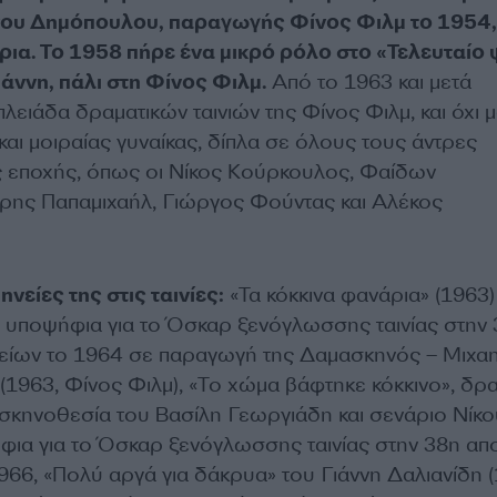
ίνου Δημόπουλου, παραγωγής Φίνος Φιλμ το 1954,
ρια. Το 1958 πήρε ένα μικρό ρόλο στο «Τελευταίο
άννη, πάλι στη Φίνος Φιλμ.
Από το 1963 και μετά
λειάδα δραματικών ταινιών της Φίνος Φιλμ, και όχι 
αι μοιραίας γυναίκας, δίπλα σε όλους τους άντρες
 εποχής, όπως οι Νίκος Κούρκουλος, Φαίδων
ρης Παπαμιχαήλ, Γιώργος Φούντας και Αλέκος
νείες της στις ταινίες:
«Τα κόκκινα φανάρια» (1963)
 υποψήφια για το Όσκαρ ξενόγλωσσης ταινίας στην
είων το 1964 σε παραγωγή της Δαμασκηνός – Μιχαη
(1963, Φίνος Φιλμ), «Το χώμα βάφτηκε κόκκινο», δρα
ε σκηνοθεσία του Βασίλη Γεωργιάδη και σενάριο Νίκο
ια για το Όσκαρ ξενόγλωσσης ταινίας στην 38η απ
966, «Πολύ αργά για δάκρυα» του Γιάννη Δαλιανίδη (