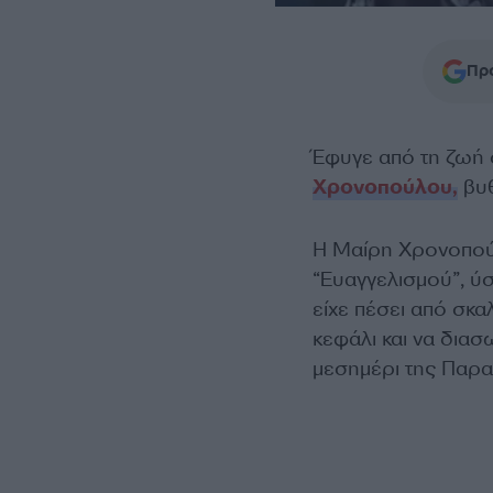
Προ
Έφυγε από τη ζωή 
Χρονοπούλου,
βυθ
Η Μαίρη Χρονοπού
“Ευαγγελισμού”, ύ
είχε πέσει από σκ
κεφάλι και να διασ
μεσημέρι της Παρα