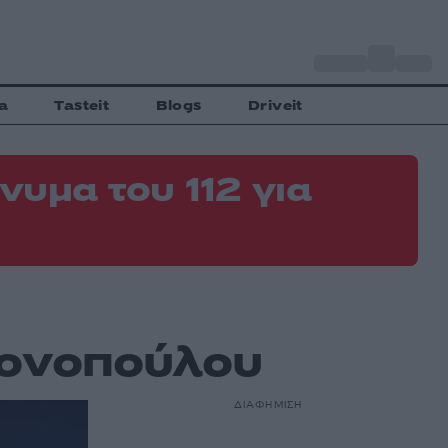
o
Αθήνα
35
C
a
Tasteit
Blogs
Driveit
νυμα του 112 για
ρονοπούλου
ΔΙΑΦΗΜΙΣΗ