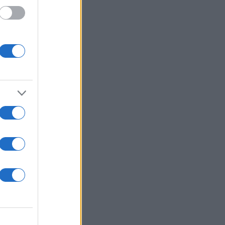
σε να
όλ στα