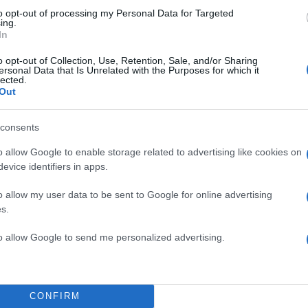
to opt-out of processing my Personal Data for Targeted
ing.
ου γεννήθηκε στις 16 Ιουλίου 1933 στην
In
 από τη σχολή του Εθνικού Θεάτρου, στο οποίο
o opt-out of Collection, Use, Retention, Sale, and/or Sharing
ομάδες του χορού, σε αρχαία δράματα. Το 1957 άρχι
ersonal Data that Is Unrelated with the Purposes for which it
lected.
ο ελεύθερο θέατρο, κάνοντας εμφανίσεις στο Ακροπ
Out
ακελλάριου-Χρήστου Γιαννακόπουλου «Η Κυρία» και
μαριέρας».
consents
o allow Google to enable storage related to advertising like cookies on
ΔΙΑΦΗΜΙΣΗ
evice identifiers in apps.
o allow my user data to be sent to Google for online advertising
s.
to allow Google to send me personalized advertising.
CONFIRM