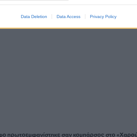
Data Deletion
Data Access
Privacy Policy
άφο πρωτοεμφανίστηκε σαν κομπάρσος στο «Χαρο