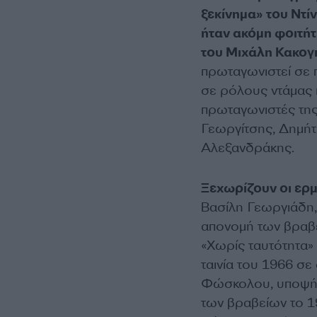
ξεκίνημα» του Ντ
ήταν ακόμη φοιτήτ
του Μιχάλη Κακογι
πρωταγωνιστεί σε π
σε ρόλους ντάμας κ
πρωταγωνιστές της
Γεωργίτσης, Δημήτ
Αλεξανδράκης.
Ξεχωρίζουν οι ερμη
Βασίλη Γεωργιάδη,
απονομή των βραβ
«Χωρίς ταυτότητα» 
ταινία του 1966 σ
Φώσκολου, υποψήφ
των βραβείων το 1