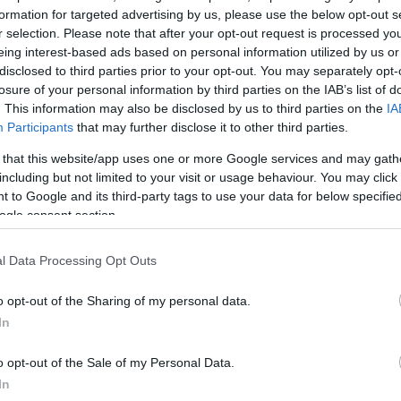
formation for targeted advertising by us, please use the below opt-out s
r selection. Please note that after your opt-out request is processed y
eing interest-based ads based on personal information utilized by us or
disclosed to third parties prior to your opt-out. You may separately opt-
losure of your personal information by third parties on the IAB’s list of
. This information may also be disclosed by us to third parties on the
IA
Participants
that may further disclose it to other third parties.
λονιστεί σοβαρά άλλες δυο φορές, με τη Μαίρη
 that this website/app uses one or more Google services and may gath
including but not limited to your visit or usage behaviour. You may click 
λεύει παλικαρίσια. Ήταν το 1999 όταν ένα σοβαρό
 to Google and its third-party tags to use your data for below specifi
ην καθήλωσε σε αναπηρικό αμαξίδιο.
ogle consent section.
α” ήρθε το 2009, όταν από ένα κερί έπιασε φωτιά τ
l Data Processing Opt Outs
λώντας σοβαρά εγκαύματα στη μεγάλη σταρ του
o opt-out of the Sharing of my personal data.
In
o opt-out of the Sale of my Personal Data.
ριέρα στον κινηματογράφο, αλλά κα
In