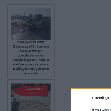
Τραγωδία στις
Σέρρες: «Τα έχασα
όλα, κάτι με
τράβαγε στην
καρδιά μου», λέει ο
άνδρας που έχασε
σύζυγο και γιο στο
τροχαίο
Ανανεώθηκε
πριν 2 ώρες
newsit.gr 
If you wish 