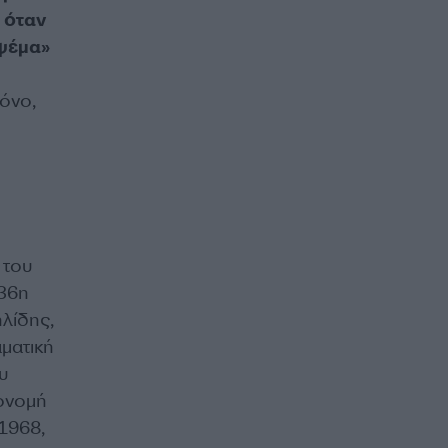
 όταν
 ψέμα»
μόνο,
 του
 36η
λίδης,
ματική
υ
ονομή
1968,