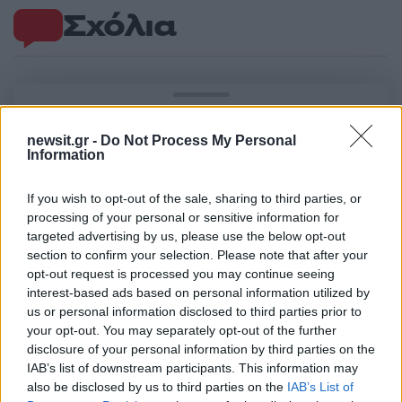
Σχόλια
Σχολίασε εδώ
newsit.gr -
Do Not Process My Personal
Information
50 /50
If you wish to opt-out of the sale, sharing to third parties, or
processing of your personal or sensitive information for
targeted advertising by us, please use the below opt-out
section to confirm your selection. Please note that after your
opt-out request is processed you may continue seeing
2000 /2000
interest-based ads based on personal information utilized by
us or personal information disclosed to third parties prior to
Υποβολή σχολίου
your opt-out. You may separately opt-out of the further
disclosure of your personal information by third parties on the
Όροι Χρήσης
. Το site προστατεύεται από reCAPTCHA, ισχύουν
IAB’s list of downstream participants. This information may
Πολιτική Απορρήτου
&
Όροι Χρήσης
της Google.
also be disclosed by us to third parties on the
IAB’s List of