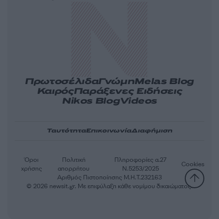
Πρωτοσέλιδα
Γνώμη
Melas Blog
Καιρός
Παράξενες Ειδήσεις
Nikos Blog
Videos
Ταυτότητα
Επικοινωνία
Διαφήμιση
Όροι
Πολιτική
Πληροφορίες α.27
Cookies
χρήσης
απορρήτου
Ν.5253/2025
Αριθμός Πιστοποίησης Μ.Η.Τ.232163
© 2026 newsit.gr. Με επιφύλαξη κάθε νομίμου δικαιώματος.