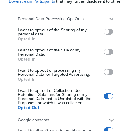
Ελλάδα
Downstream Participants
that may further disclose it to other
third parties.
ΔΗΜΟΣΙΟΓΡΑΦΟΣ
Please note that this website/app uses one or more Google
Personal Data Processing Opt Outs
Share:
services and may gather and store information including but
not limited to your visit or usage behaviour. You may click to
I want to opt-out of the Sharing of my
personal data.
Ακολουθήστε το Νewsit.gr στο
Google News
και
grant or deny consent to Google and its third-party tags to
Opted In
ενημερωθείτε πρώτοι για όλη την ειδησεογραφία και τα
use your data for below specified purposes in below Google
τελευταία νέα
της ημέρας
consent section.
I want to opt-out of the Sale of my
Personal Data.
Opted In
I want to opt-out of processing my
Personal Data for Targeted Advertising.
Opted In
Πιο δημοφιλή
I want to opt-out of Collection, Use,
1
Retention, Sale, and/or Sharing of my
Ανησυχία από το ξέσπασμα του ιού του
Personal Data that Is Unrelated with the
Δυτικού Νείλου με κρούσματα στην Αττική
Purposes for which it was collected.
- «Καμπανάκι» από τον Ιατρικό Σύλλογο
Opted Out
Αθηνών για την προστασία της δημόσιας
υγείας
Google consents
2
Νέος «Αντεροβγάλτης» στο Λονδίνο βίαζε
και δολοφονούσε ιερόδουλες – Είχε
I want to allow Google to enable storage