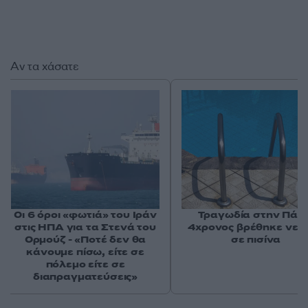
Αν τα χάσατε
Οι 6 όροι «φωτιά» του Ιράν
Τραγωδία στην Πάρο
στις ΗΠΑ για τα Στενά του
4χρονος βρέθηκε νεκ
Ορμούζ - «Ποτέ δεν θα
σε πισίνα
κάνουμε πίσω, είτε σε
πόλεμο είτε σε
διαπραγματεύσεις»