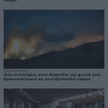
νεκρό
21:22
08.08.26
Δύο συλλήψεις στην Κορινθία για φωτιά από
βραχυκύκλωμα σε φωτοβολταϊκό πάρκο