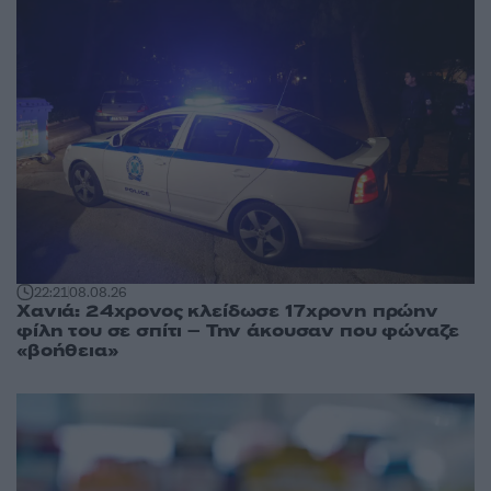
22:21
08.08.26
Χανιά: 24χρονος κλείδωσε 17χρονη πρώην
φίλη του σε σπίτι – Την άκουσαν που φώναζε
«βοήθεια»