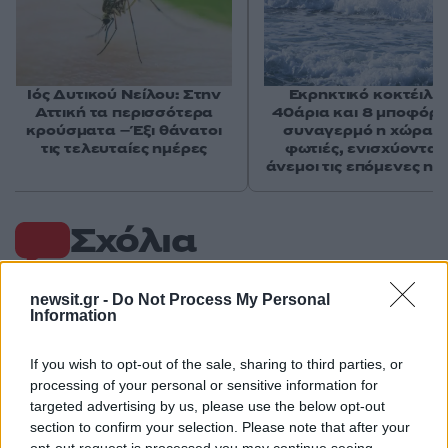
Ιός Δυτικού Νείλου: Στην
Εκρηκτικό κοκτέιλ μ
Αττική τα περισσότερα
40άρια και 8 μποφόρ -
κρούσματα – Έξι θάνατοι
συναγερμό η χώρα γ
τις τελευταίες ημέρες
φωτιές, ενισχύονται 
άνεμοι τις επόμενες ημ
Σχόλια
newsit.gr -
Do Not Process My Personal
Information
Σχολίασε εδώ
If you wish to opt-out of the sale, sharing to third parties, or
processing of your personal or sensitive information for
targeted advertising by us, please use the below opt-out
50 /50
section to confirm your selection. Please note that after your
opt-out request is processed you may continue seeing