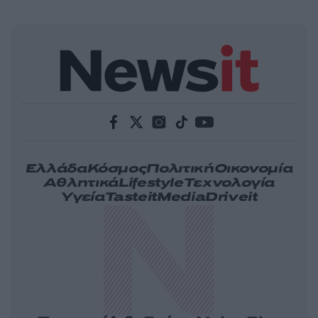
Ελλάδα
Κόσμος
Πολιτική
Οικονομία
Αθλητικά
Lifestyle
Τεχνολογία
Υγεία
Tasteit
Media
Driveit