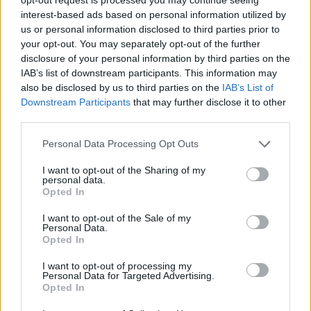
interest-based ads based on personal information utilized by
us or personal information disclosed to third parties prior to
your opt-out. You may separately opt-out of the further
2000 /2000
disclosure of your personal information by third parties on the
IAB’s list of downstream participants. This information may
Υποβολή σχολίου
also be disclosed by us to third parties on the
IAB’s List of
Downstream Participants
that may further disclose it to other
Όροι Χρήσης
. Το site προστατεύεται από reCAPTCHA, ισχύουν
third parties.
Πολιτική Απορρήτου
&
Όροι Χρήσης
της Google.
Please note that this website/app uses one or more Google
Personal Data Processing Opt Outs
Ελλάδα
services and may gather and store information including but
ΕΜΒΟΛΙΑΣΜΟΙ
ΚΑΡΔΙΤΣΑ
not limited to your visit or usage behaviour. You may click to
I want to opt-out of the Sharing of my
personal data.
ΠΛΑΣΤΑ ΠΙΣΤΟΠΟΙΗΤΙΚΑ
grant or deny consent to Google and its third-party tags to
Opted In
use your data for below specified purposes in below Google
Share:
consent section.
I want to opt-out of the Sale of my
Personal Data.
Opted In
Ακολουθήστε το Νewsit.gr στο
Google News
και
ενημερωθείτε πρώτοι για όλη την ειδησεογραφία και τα
I want to opt-out of processing my
τελευταία νέα
της ημέρας
Personal Data for Targeted Advertising.
Opted In