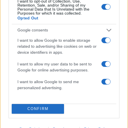
I want to opt-out of Collection, Use,
Retention, Sale, and/or Sharing of my
Personal Data that Is Unrelated with the
Purposes for which it was collected.
Opted Out
Πιο δημοφιλή
Google consents
1
Κωνσταντίνος Αργυρός και Αλεξάνδρα
Νίκα κάνουν διακοπές με πολυτελές γιοτ
I want to allow Google to enable storage
με τα δύο παιδιά τους
related to advertising like cookies on web or
2
Η Άννα Βίσση ξετρελάθηκε με μπάντα που
device identifiers in apps.
έπαιζε Τσιτσάνη στο Φισκάρδο και τους
πρότεινε συνεργασία
I want to allow my user data to be sent to
Google for online advertising purposes.
3
Θρήνος για τον Λιονέλ Μέσι – Πέθανε ο
πατέρας του, Χόρχε
I want to allow Google to send me
4
Ελίζαμπεθ Ελέτσι και Νεκτάριος Λεμονίδης
personalized advertising.
πήγαν στον Άγιο Νεκτάριο Βούλας για να
πάρουν την ευχή για τον γιο τους
5
Τζο Μπάιντεν: «Ο καρκίνος έχει εξαπλωθεί,
CONFIRM
είναι πολύ επώδυνο», λέει ο γιος του