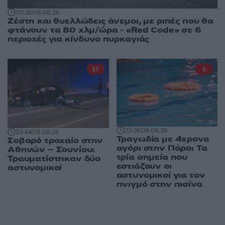
00:30
09.08.26
Ζέστη και θυελλώδεις άνεμοι, με ριπές που θα
φτάνουν τα 80 χλμ/ώρα - «Red Code» σε 6
περιοχές για κίνδυνο πυρκαγιάς
17
5
23:26
08.08.26
23:44
08.08.26
Τραγωδία με 4χρονο
Σοβαρό τροχαίο στην
αγόρι στην Πάρο: Τα
Αθηνών – Σουνίου:
τρία σημεία που
Τραυματίστηκαν δύο
εστιάζουν οι
αστυνομικοί
αστυνομικοί για τον
πνιγμό στην πισίνα