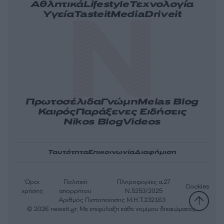
Αθλητικά
Lifestyle
Τεχνολογία
Υγεία
Tasteit
Media
Driveit
Πρωτοσέλιδα
Γνώμη
Melas Blog
Καιρός
Παράξενες Ειδήσεις
Nikos Blog
Videos
Ταυτότητα
Επικοινωνία
Διαφήμιση
Όροι
Πολιτική
Πληροφορίες α.27
Cookies
χρήσης
απορρήτου
Ν.5253/2025
Αριθμός Πιστοποίησης Μ.Η.Τ.232163
© 2026 newsit.gr. Με επιφύλαξη κάθε νομίμου δικαιώματος.