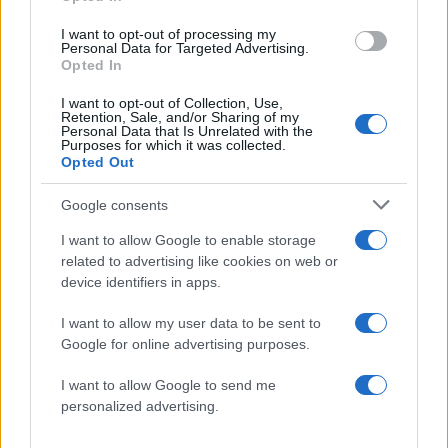
βήμα για την αναδιάρθρωση και τον
I want to opt-out of processing my
εκσυγχρονισμό της Υπηρεσίας. Οι διατάξεις του
Personal Data for Targeted Advertising.
Opted In
όμως θα εξειδικευτούν και θα εξηγηθούν μέσω
σειράς εσωτερικών θεσμικών κειμένων και
I want to opt-out of Collection, Use,
Retention, Sale, and/or Sharing of my
αναλυτικών οδηγιών, που θα υλοποιούν και θα
Personal Data that Is Unrelated with the
Purposes for which it was collected.
προωθούν τις βασικές κατευθυντήριες γραμμές,
Opted Out
που αναγκαστικά, σε αρκετά σημεία,
περιγράφονται γενικά σε αυτό.
Google consents
I want to allow Google to enable storage
Ενδεικτικά, αναφέρονται η σύσταση Operation
related to advertising like cookies on web or
device identifiers in apps.
και Knowledge Centers, η εισαγωγή κώδικα
δεοντολογίας, η καθιέρωση νέου βαθμολογίου
I want to allow my user data to be sent to
– καθηκοντολογίου κ.ά., η προετοιμασία των
Google for online advertising purposes.
οποίων βρίσκεται ήδη σε εξέλιξη και που
I want to allow Google to send me
συνδυαστικά και συμπληρωματικά με τις
personalized advertising.
ρυθμίσεις του Π.Δ. δημιουργούν ένα σύγχρονο