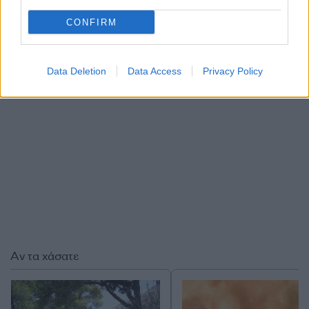
πλαίσιο λειτουργίας, οδηγώντας την Ε.Υ.Π. σε μια
νέα εποχή.
CONFIRM
ΔΙΑΦΗΜΙΣΗ
Data Deletion
Data Access
Privacy Policy
Αν τα χάσατε