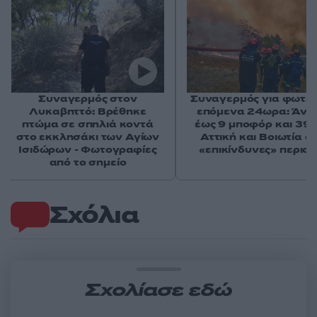
Συναγερμός στον
Συναγερμός για φωτιέ
Λυκαβηττό: Βρέθηκε
επόμενα 24ωρα: Άνε
πτώμα σε σπηλιά κοντά
έως 9 μποφόρ και 39°
στο εκκλησάκι των Αγίων
Αττική και Βοιωτία στ
Ισιδώρων - Φωτογραφίες
«επικίνδυνες» περιοχ
από το σημείο
Σχόλια
Σχολίασε εδώ