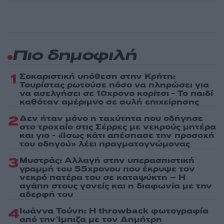
Πιο δημοφιλή
1
Σοκαριστική υπόθεση στην Κρήτη:
Τουρίστας ρωτούσε πόσο να πληρώσει για
να ασελγήσει σε 10χρονο κορίτσι - Το παιδί
καθόταν αμέριμνο σε αυλή επιχείρησης
2
Δεν ήταν μόνο η ταχύτητα που οδήγησε
στο τροχαίο στις Σέρρες με νεκρούς μητέρα
και γιο - «Ίσως κάτι απέσπασε την προσοχή
του οδηγού» λέει πραγματογνώμονας
3
Μυστράς: Αλλαγή στην υπερασπιστική
γραμμή του 55χρονου που έκρυψε τον
νεκρό πατέρα του σε καταψύκτη – Η
αγάπη στους γονείς και η διαφωνία με την
αδερφή του
4
Ιωάννα Τούνη: Η throwback φωτογραφία
από την Ίμπιζα με τον Δημήτρη