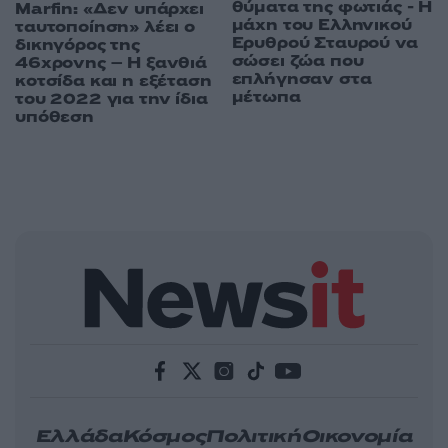
θύματα της φωτιάς - Η
Marfin: «Δεν υπάρχει
μάχη του Ελληνικού
ταυτοποίηση» λέει ο
Ερυθρού Σταυρού να
δικηγόρος της
σώσει ζώα που
46χρονης – Η ξανθιά
επλήγησαν στα
κοτσίδα και η εξέταση
μέτωπα
του 2022 για την ίδια
υπόθεση
Ελλάδα
Κόσμος
Πολιτική
Οικονομία