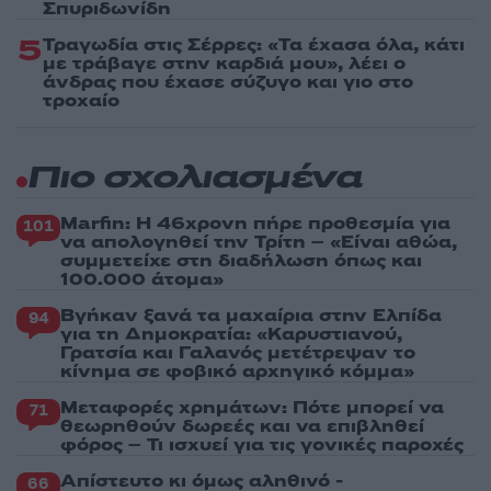
Σπυριδωνίδη
5
Τραγωδία στις Σέρρες: «Τα έχασα όλα, κάτι
με τράβαγε στην καρδιά μου», λέει ο
άνδρας που έχασε σύζυγο και γιο στο
τροχαίο
Πιο σχολιασμένα
Marfin: Η 46χρονη πήρε προθεσμία για
101
να απολογηθεί την Τρίτη – «Είναι αθώα,
συμμετείχε στη διαδήλωση όπως και
100.000 άτομα»
Βγήκαν ξανά τα μαχαίρια στην Ελπίδα
94
για τη Δημοκρατία: «Καρυστιανού,
Γρατσία και Γαλανός μετέτρεψαν το
κίνημα σε φοβικό αρχηγικό κόμμα»
Μεταφορές χρημάτων: Πότε μπορεί να
71
θεωρηθούν δωρεές και να επιβληθεί
φόρος – Τι ισχυεί για τις γονικές παροχές
Απίστευτο κι όμως αληθινό -
66