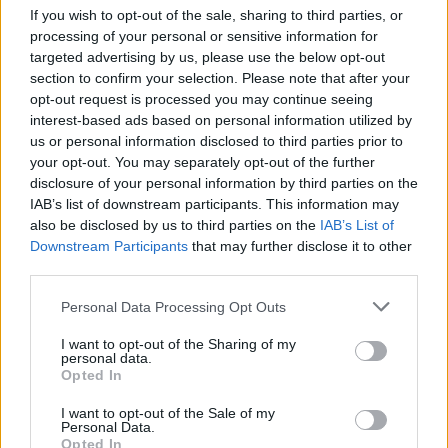
If you wish to opt-out of the sale, sharing to third parties, or
Σημαντικό ρόλο στην εξωστρέφεια της Ε.Υ.Π. θα
processing of your personal or sensitive information for
διαδραματίσει και η Υπηρεσία Ιστορικού Αρχείου
targeted advertising by us, please use the below opt-out
section to confirm your selection. Please note that after your
και Ιστορικού Μουσείου, η οποία στοχεύει στην
opt-out request is processed you may continue seeing
ανάδειξη του σημαντικό ρόλου της στην ιστορία
interest-based ads based on personal information utilized by
για την ασφάλεια της χώρας. Με τη δημιουργία
us or personal information disclosed to third parties prior to
του Μουσείου η Υπηρεσία μεριμνά για τη
your opt-out. You may separately opt-out of the further
disclosure of your personal information by third parties on the
διατήρηση της ιστορίας της, κάνοντας την
IAB’s list of downstream participants. This information may
προσιτή και κατανοητή στο κοινό. Παράλληλα, η
also be disclosed by us to third parties on the
IAB’s List of
αξιοποίηση του Ιστορικού Αρχείου, μέσω του
Downstream Participants
that may further disclose it to other
third parties.
αποχαρακτηρισμού εγγράφων, θα προσφέρει
ενδιαφέρουσες πληροφορίες για τις δράσεις
Please note that this website/app uses one or more Google
Personal Data Processing Opt Outs
services and may gather and store information including but
της Υπηρεσίας.
not limited to your visit or usage behaviour. You may click to
I want to opt-out of the Sharing of my
personal data.
grant or deny consent to Google and its third-party tags to
Opted In
Τέλος όπως επισημαίνουν κυβερνητικές πηγές η
use your data for below specified purposes in below Google
consent section.
έκδοση του Προεδρικού Διατάγματος αποτελεί
I want to opt-out of the Sale of my
Personal Data.
το πρώτο αποφασιστικό και νομικά απαραίτητο
Opted In