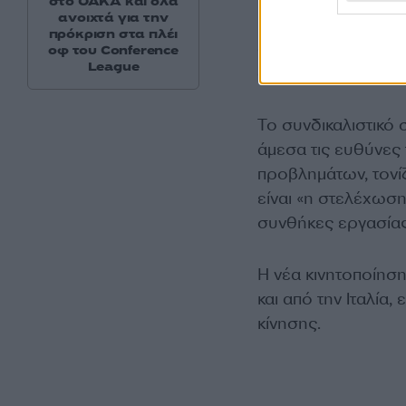
στο ΟΑΚΑ και όλα
ανοιχτά για την
Παρά τις επανειλημ
πρόκριση στα πλέι
στιγμής δεν έχει υ
οφ του Conference
League
στελέχωσης, τονίζ
Το συνδικαλιστικό 
άμεσα τις ευθύνες 
προβλημάτων, τονίζ
είναι «η στελέχωση
συνθήκες εργασίας
Η νέα κινητοποίησ
και από την Ιταλία
κίνησης.