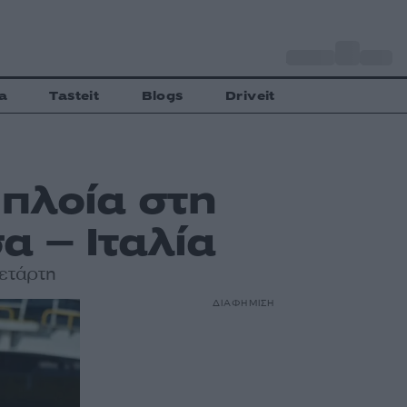
o
Αθήνα
28
C
a
Tasteit
Blogs
Driveit
 πλοία στη
α – Ιταλία
Τετάρτη
ΔΙΑΦΗΜΙΣΗ