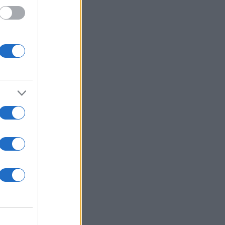
 που
ς
ς «η