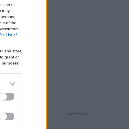
ection to
ou may
 personal
out of the
 downstream
B’s List of
er and store
to grant or
ed purposes
ΔΙΑΦΗΜΙΣΗ