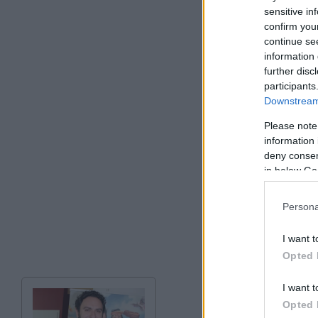
sensitive in
confirm you
continue se
information 
further disc
participants
Downstream 
Please note
information 
deny consent
in below Go
Persona
I want t
Opted 
I want t
Opted 