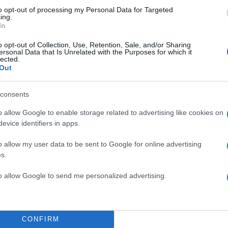
to opt-out of processing my Personal Data for Targeted
ing.
In
o opt-out of Collection, Use, Retention, Sale, and/or Sharing
ersonal Data that Is Unrelated with the Purposes for which it
lected.
Out
consents
o allow Google to enable storage related to advertising like cookies on
ως πρόκειται για ζητήματα άμεσης προτεραιότητας
evice identifiers in apps.
 διανυκτερεύσεις των πληρωμάτων, τη συχνότητα των
ων, αλλά κυρίως με την υποστελέχωση στα πλοία τη
o allow my user data to be sent to Google for online advertising
s.
to allow Google to send me personalized advertising.
Ο, η κατάσταση έχει φτάσει σε οριακό σημείο, καθώ
η υπερκόπωση του μειωμένου πληρώματος θέτουν σε
ν ασφάλεια και την ανθρώπινη ζωή στη θάλασσα».
CONFIRM