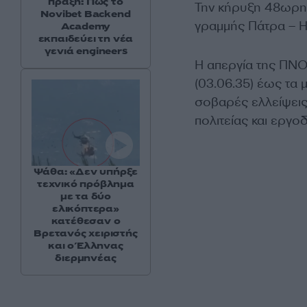
πράξη: Πώς το
Την κήρυξη 48ωρ
Novibet Backend
γραμμής Πάτρα – Η
Academy
εκπαιδεύει τη νέα
γενιά engineers
Η απεργία της ΠΝΟ
(03.06.35) έως τα 
σοβαρές ελλείψει
πολιτείας και εργο
Ψάθα: «Δεν υπήρξε
τεχνικό πρόβλημα
με τα δύο
ελικόπτερα»
κατέθεσαν ο
Βρετανός χειριστής
και ο Έλληνας
διερμηνέας