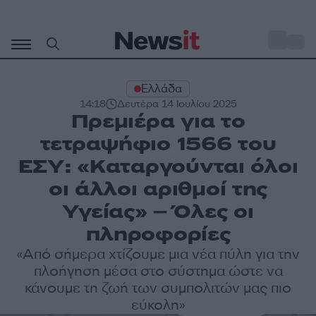
Μετάβαση
σε
o
29
περιεχόμενο
Ελλάδα
14:18
Δευτέρα 14 Ιουλίου 2025
Πρεμιέρα για το
τετραψήφιο 1566 του
ΕΣΥ: «Kαταργούνται όλοι
οι άλλοι αριθμοί της
Υγείας» – Όλες οι
πληροφορίες
«Από σήμερα χτίζουμε μια νέα πύλη για την
πλοήγηση μέσα στο σύστημα ώστε να
κάνουμε τη ζωή των συμπολιτών μας πιο
εύκολη»