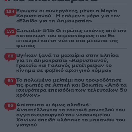
Έφυγαν οι συνεργάτες, μένει η Μαρία
184
Καρυστιανού - Η επόμενη μέρα για την
«Ελπίδα για τη Δημοκρατία»
Canadair 515: Οι πρώτες εικόνες από την
131
κατασκευή του αεροσκάφους που θα
επιχειρεί και τη νύχτα στα μέτωπα της
φωτιάς
Βγήκαν ξανά τα μαχαίρια στην Ελπίδα
68
για τη Δημοκρατία: «Καρυστιανού,
Γρατσία και Γαλανός μετέτρεψαν το
κίνημα σε φοβικό αρχηγικό κόμμα»
Το πολωμένο μελτέμι που τροφοδότησε
59
τις φωτιές σε Αττική και Βοιωτία: «Από τα
ισχυρότερα επεισόδια των τελευταίων 50
χρόνων»
Απίστευτο κι όμως αληθινό -
55
Aναστέλλονται τα τακτικά ραντεβού του
αγγειοχειρουργού του νοσοκομείου
Χανίων επειδή κλάπηκε το μηχανάκι του
γιατρού