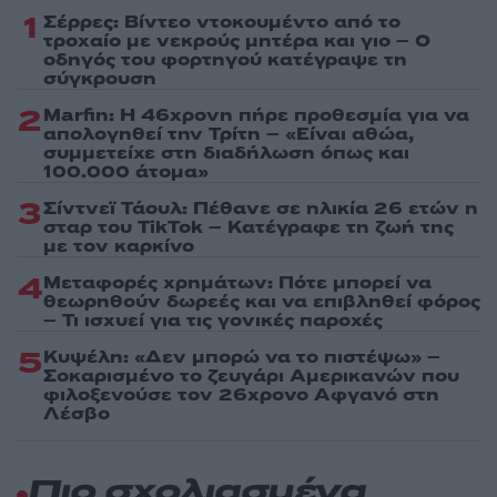
1
Σέρρες: Βίντεο ντοκουμέντο από το
τροχαίο με νεκρούς μητέρα και γιο – Ο
οδηγός του φορτηγού κατέγραψε τη
σύγκρουση
2
Marfin: Η 46χρονη πήρε προθεσμία για να
απολογηθεί την Τρίτη – «Είναι αθώα,
συμμετείχε στη διαδήλωση όπως και
100.000 άτομα»
3
Σίντνεϊ Τάουλ: Πέθανε σε ηλικία 26 ετών η
σταρ του TikTok – Kατέγραφε τη ζωή της
με τον καρκίνο
4
Μεταφορές χρημάτων: Πότε μπορεί να
θεωρηθούν δωρεές και να επιβληθεί φόρος
– Τι ισχυεί για τις γονικές παροχές
5
Κυψέλη: «Δεν μπορώ να το πιστέψω» –
Σοκαρισμένο το ζευγάρι Αμερικανών που
φιλοξενούσε τον 26χρονο Αφγανό στη
Λέσβο
Πιο σχολιασμένα