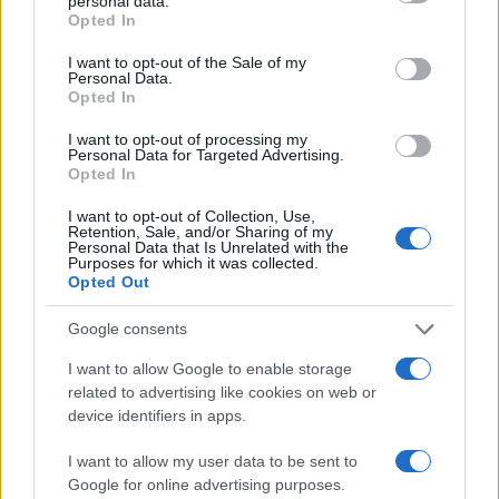
personal data.
grant or deny consent to Google and its third-party tags to
Opted In
use your data for below specified purposes in below Google
consent section.
I want to opt-out of the Sale of my
Personal Data.
Opted In
I want to opt-out of processing my
Personal Data for Targeted Advertising.
Opted In
Αν τα χάσατε
I want to opt-out of Collection, Use,
Retention, Sale, and/or Sharing of my
Personal Data that Is Unrelated with the
Purposes for which it was collected.
Opted Out
Google consents
I want to allow Google to enable storage
related to advertising like cookies on web or
device identifiers in apps.
Ανησυχία από το ξέσπασμα
Σοκαριστική υπόθεση 
I want to allow my user data to be sent to
του ιού του Δυτικού Νείλου
Κρήτη: Τουρίστας ρωτ
Google for online advertising purposes.
με κρούσματα στην Αττική
πόσο να πληρώσει για