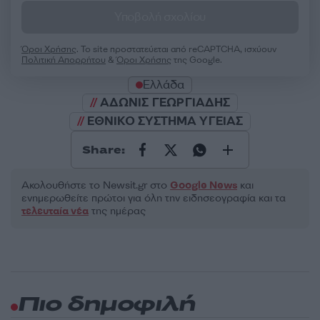
Υποβολή σχολίου
Όροι Χρήσης
. Το site προστατεύεται από reCAPTCHA, ισχύουν
Πολιτική Απορρήτου
&
Όροι Χρήσης
της Google.
Ελλάδα
ΑΔΩΝΙΣ ΓΕΩΡΓΙΑΔΗΣ
ΕΘΝΙΚΟ ΣΥΣΤΗΜΑ ΥΓΕΙΑΣ
Share:
Ακολουθήστε το Νewsit.gr στο
Google News
και
ενημερωθείτε πρώτοι για όλη την ειδησεογραφία και τα
τελευταία νέα
της ημέρας
Πιο δημοφιλή