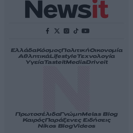
Ελλάδα
Κόσμος
Πολιτική
Οικονομία
Αθλητικά
Lifestyle
Τεχνολογία
Υγεία
Tasteit
Media
Driveit
Πρωτοσέλιδα
Γνώμη
Melas Blog
Καιρός
Παράξενες Ειδήσεις
Nikos Blog
Videos