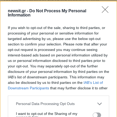
υπηρεσιών, αλλά και παρακολούθηση των
newsit.gr -
Do Not Process My Personal
αναγκών των πολιτών. Κάτι που σημαίνει ότι τα
Information
προβλήματα που αντιμετωπίζουν οι πολίτες δεν
θα παραμένουν αφανή, αλλά θα καταγράφονται
If you wish to opt-out of the sale, sharing to third parties, or
processing of your personal or sensitive information for
και θα επιχειρείται προσπάθεια επίλυσής τους.
targeted advertising by us, please use the below opt-out
section to confirm your selection. Please note that after your
Μάλιστα, οι αρμόδιοι ανέφεραν ότι η αναμονή
opt-out request is processed you may continue seeing
interest-based ads based on personal information utilized by
στις περισσότερες περιπτώσεις θα περιορίζεται
us or personal information disclosed to third parties prior to
μόλις στα 20 δευτερόλεπτα.
your opt-out. You may separately opt-out of the further
disclosure of your personal information by third parties on the
IAB’s list of downstream participants. This information may
Πηγή: iatropedia.gr
also be disclosed by us to third parties on the
IAB’s List of
Downstream Participants
that may further disclose it to other
ΔΙΑΦΗΜΙΣΗ
third parties.
Please note that this website/app uses one or more Google
Personal Data Processing Opt Outs
services and may gather and store information including but
not limited to your visit or usage behaviour. You may click to
I want to opt-out of the Sharing of my