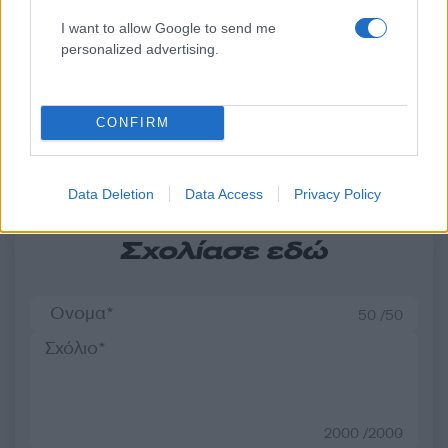
- «Καμπανάκι» από τον
ασελγήσει σε 10χρο
I want to allow Google to send me
Ιατρικό Σύλλογο Αθηνών
κορίτσι - Το παιδί καθ
personalized advertising.
για την προστασία της
αμέριμνο σε αυλή
δημόσιας υγείας
επιχείρησης
CONFIRM
Σχόλια
Data Deletion
Data Access
Privacy Policy
Σχολίασε εδώ
50 /50
2000 /2000