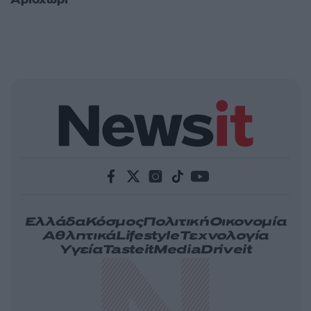
Αριοχώρι
Ελλάδα
Κόσμος
Πολιτική
Οικονομία
Αθλητικά
Lifestyle
Τεχνολογία
Υγεία
Tasteit
Media
Driveit