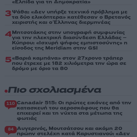
«Ελπίδα για τη Δημοκρατία»
3
Ψάθα: «Δεν υπήρξε τεχνικό πρόβλημα με
τα δύο ελικόπτερα» κατέθεσαν ο Βρετανός
χειριστής και ο Έλληνας διερμηνέας
4
Μητσοτάκης στην υπογραφή συμφωνίας
για την ηλεκτρική διασύνδεση Ελλάδας –
Κύπρου: «Ισχυρή ψήφος εμπιστοσύνης» η
είσοδος της Meridiam στην GSI
5
«Βαριά καμπάνα» στον 27χρονο τράπερ
που έτρεχε με 182 χιλιόμετρα την ώρα σε
δρόμο με όριο τα 80
Πιο σχολιασμένα
Canadair 515: Οι πρώτες εικόνες από την
110
κατασκευή του αεροσκάφους που θα
επιχειρεί και τη νύχτα στα μέτωπα της
φωτιάς
Αυγερινός, Μουτσάτσου και ακόμη 20
84
πρώην στελέχη κατά Καρυστιανού: «Δεν