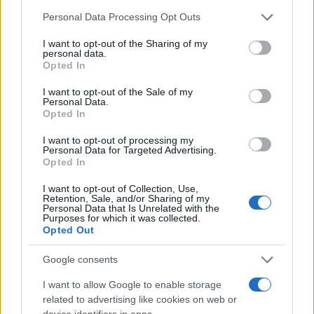
Please note that this website/app uses one or more Google
Σχόλια
Personal Data Processing Opt Outs
services and may gather and store information including but
not limited to your visit or usage behaviour. You may click to
I want to opt-out of the Sharing of my
personal data.
grant or deny consent to Google and its third-party tags to
Opted In
use your data for below specified purposes in below Google
consent section.
I want to opt-out of the Sale of my
Σχολίασε εδώ
Personal Data.
Opted In
I want to opt-out of processing my
50 /50
Personal Data for Targeted Advertising.
Opted In
I want to opt-out of Collection, Use,
Retention, Sale, and/or Sharing of my
Personal Data that Is Unrelated with the
Purposes for which it was collected.
2000 /2000
Opted Out
Υποβολή σχολίου
Google consents
I want to allow Google to enable storage
Όροι Χρήσης
. Το site προστατεύεται από reCAPTCHA, ισχύουν
Πολιτική Απορρήτου
&
Όροι Χρήσης
της Google.
related to advertising like cookies on web or
device identifiers in apps.