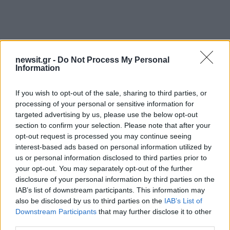
Αν τα χάσατε
newsit.gr -
Do Not Process My Personal
Information
If you wish to opt-out of the sale, sharing to third parties, or
processing of your personal or sensitive information for
targeted advertising by us, please use the below opt-out
section to confirm your selection. Please note that after your
opt-out request is processed you may continue seeing
interest-based ads based on personal information utilized by
us or personal information disclosed to third parties prior to
Μυστράς: Παθολογικά αίτια
Προφυλακίστηκε ο
your opt-out. You may separately opt-out of the further
«δείχνει» η πρώτη
26χρονος Αφγανός για
disclosure of your personal information by third parties on the
ιατροδικαστική εκτίμηση
θάνατο της Βρετανίδα
IAB’s list of downstream participants. This information may
για τον θάνατο του
Τήρησε το δικαίωμα τ
also be disclosed by us to third parties on the
IAB’s List of
90χρονου, που έκρυψε ο
σιωπής
γιος του σε καταψύκτη
Downstream Participants
that may further disclose it to other
third parties.