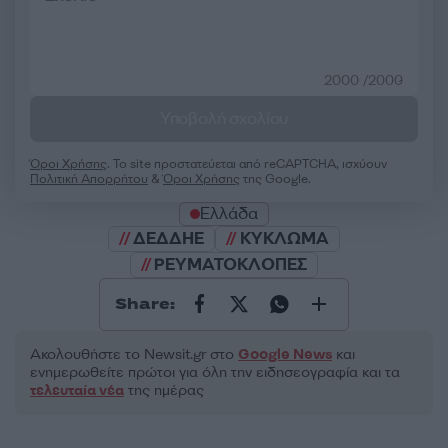
2000 /2000
Υποβολή σχολίου
Όροι Χρήσης
. Το site προστατεύεται από reCAPTCHA, ισχύουν
Πολιτική Απορρήτου
&
Όροι Χρήσης
της Google.
Ελλάδα
ΔΕΔΔΗΕ
ΚΥΚΛΩΜΑ
ΡΕΥΜΑΤΟΚΛΟΠΕΣ
Share:
Ακολουθήστε το Νewsit.gr στο
Google News
και
ενημερωθείτε πρώτοι για όλη την ειδησεογραφία και τα
τελευταία νέα
της ημέρας