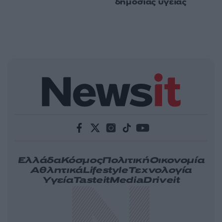
δημόσιας υγείας
Ελλάδα
Κόσμος
Πολιτική
Οικονομία
Αθλητικά
Lifestyle
Τεχνολογία
Υγεία
Tasteit
Media
Driveit