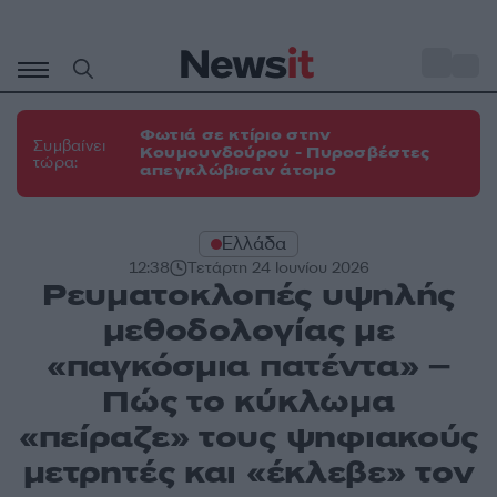
Μετάβαση
σε
o
31
περιεχόμενο
Φωτιά σε κτίριο στην
Συμβαίνει
Κουμουνδούρου - Πυροσβέστες
τώρα:
απεγκλώβισαν άτομο
Ελλάδα
12:38
Τετάρτη 24 Ιουνίου 2026
Ρευματοκλοπές υψηλής
μεθοδολογίας με
«παγκόσμια πατέντα» –
Πώς το κύκλωμα
«πείραζε» τους ψηφιακούς
μετρητές και «έκλεβε» τον