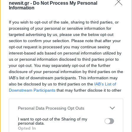
αφορούσε ενεργοβόρες επιχειρήσεις, όπως
newsit.gr -
Do Not Process My Personal
Information
πρατήρια καυσίμων, καταστήματα εστίασης,
internet cafe, βιομηχανίες τροφίμων και
If you wish to opt-out of the sale, sharing to third parties, or
ελαιοτριβεία. Σε αρκετές περιπτώσεις η ζημία
processing of your personal or sensitive information for
ανά παροχή ξεπερνούσε τις 100.000 ευρώ.
targeted advertising by us, please use the below opt-out
section to confirm your selection. Please note that after your
opt-out request is processed you may continue seeing
Μέχρι σήμερα έχουν
καταγραφεί 606
interest-based ads based on personal information utilized by
παράνομες ενέργειες
που συνδέονται
με 103
us or personal information disclosed to third parties prior to
περιπτώσεις ρευματοκλοπής
, με τη συνολική
your opt-out. You may separately opt-out of the further
disclosure of your personal information by third parties on the
οικονομική ζημία να ανέρχεται
σε 9,16 εκατ.
IAB’s list of downstream participants. This information may
ευρώ
. Η οργάνωση εκτιμάται ότι αποκόμισε
also be disclosed by us to third parties on the
IAB’s List of
τουλάχιστον 371.000 ευρώ, ενώ η διερεύνηση
Downstream Participants
that may further disclose it to other
third parties.
των περιπτώσεων απάτης μέσω φωτοβολταϊκών
συνεχίζεται.
Please note that this website/app uses one or more Google
Personal Data Processing Opt Outs
services and may gather and store information including but
not limited to your visit or usage behaviour. You may click to
I want to opt-out of the Sharing of my
personal data.
grant or deny consent to Google and its third-party tags to
Opted In
use your data for below specified purposes in below Google