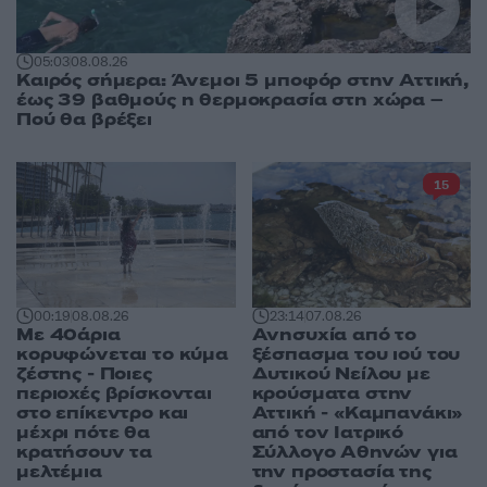
05:03
08.08.26
Καιρός σήμερα: Άνεμοι 5 μποφόρ στην Αττική,
έως 39 βαθμούς η θερμοκρασία στη χώρα –
Πού θα βρέξει
15
00:19
08.08.26
23:14
07.08.26
Με 40άρια
Ανησυχία από το
κορυφώνεται το κύμα
ξέσπασμα του ιού του
ζέστης - Ποιες
Δυτικού Νείλου με
περιοχές βρίσκονται
κρούσματα στην
στο επίκεντρο και
Αττική - «Καμπανάκι»
μέχρι πότε θα
από τον Ιατρικό
κρατήσουν τα
Σύλλογο Αθηνών για
μελτέμια
την προστασία της