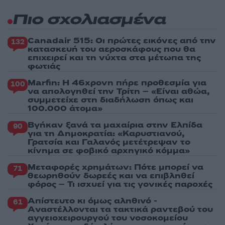
Πιο σχολιασμένα
Canadair 515: Οι πρώτες εικόνες από την
132
κατασκευή του αεροσκάφους που θα
επιχειρεί και τη νύχτα στα μέτωπα της
φωτιάς
Marfin: Η 46χρονη πήρε προθεσμία για
100
να απολογηθεί την Τρίτη – «Είναι αθώα,
συμμετείχε στη διαδήλωση όπως και
100.000 άτομα»
Βγήκαν ξανά τα μαχαίρια στην Ελπίδα
90
για τη Δημοκρατία: «Καρυστιανού,
Γρατσία και Γαλανός μετέτρεψαν το
κίνημα σε φοβικό αρχηγικό κόμμα»
Μεταφορές χρημάτων: Πότε μπορεί να
71
θεωρηθούν δωρεές και να επιβληθεί
φόρος – Τι ισχυεί για τις γονικές παροχές
Απίστευτο κι όμως αληθινό -
61
Aναστέλλονται τα τακτικά ραντεβού του
αγγειοχειρουργού του νοσοκομείου