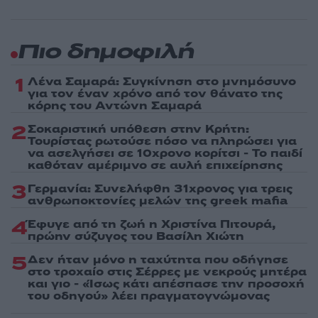
Πιο δημοφιλή
1
Λένα Σαμαρά: Συγκίνηση στο μνημόσυνο
για τον έναν χρόνο από τον θάνατο της
κόρης του Αντώνη Σαμαρά
2
Σοκαριστική υπόθεση στην Κρήτη:
Τουρίστας ρωτούσε πόσο να πληρώσει για
να ασελγήσει σε 10χρονο κορίτσι - Το παιδί
καθόταν αμέριμνο σε αυλή επιχείρησης
3
Γερμανία: Συνελήφθη 31χρονος για τρεις
ανθρωποκτονίες μελών της greek mafia
4
Έφυγε από τη ζωή η Χριστίνα Πιτουρά,
πρώην σύζυγος του Βασίλη Χιώτη
5
Δεν ήταν μόνο η ταχύτητα που οδήγησε
στο τροχαίο στις Σέρρες με νεκρούς μητέρα
και γιο - «Ίσως κάτι απέσπασε την προσοχή
του οδηγού» λέει πραγματογνώμονας