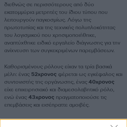
διεθνώς σε περισσότερους από δύο
εκατομμύρια μετρητές του ίδιου τύπου που
λειτουργούν παγκοσμίως. Λόγω της
πρωτοτυπίας και της τεχνικής πολυπλοκότητας
του λογισμικού που χρησιμοποιήθηκε,
αναπτύχθηκε ειδικό εργαλείο διάγνωσης για την
ανίχνευση των συγκεκριμένων παρεμβάσεων.
Καθορισμένους ρόλους είχαν τα τρία βασικά
μέλη: ένας
52χρονος
φέρεται ως εγκέφαλος και
συντονιστής της οργάνωσης, ένας
40χρονος
είχε επιχειρησιακό και διαμεσολαβητικό ρόλο,
ενώ ένας
43χρονος
πραγματοποιούσε τις
επεμβάσεις και εισέπραττε αμοιβές.
Σημαντικός αριθμός εμπλεκόμενων παροχών