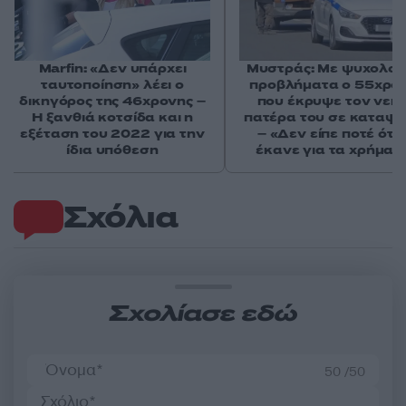
Marfin: «Δεν υπάρχει
Μυστράς: Με ψυχολογ
ταυτοποίηση» λέει ο
προβλήματα ο 55χρο
δικηγόρος της 46χρονης –
που έκρυψε τον νεκ
Η ξανθιά κοτσίδα και η
πατέρα του σε καταψ
εξέταση του 2022 για την
– «Δεν είπε ποτέ ότι 
ίδια υπόθεση
έκανε για τα χρήματ
Σχόλια
Σχολίασε εδώ
50 /50