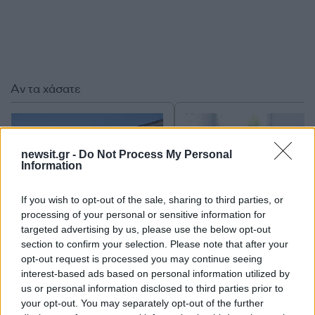
Αν τα χάσατε
newsit.gr -
Do Not Process My Personal
Information
If you wish to opt-out of the sale, sharing to third parties, or
processing of your personal or sensitive information for
targeted advertising by us, please use the below opt-out
Ίση με 6 βόμβες Χιροσίμα η
Marfin: «Δεν υπάρχε
section to confirm your selection. Please note that after your
ενέργεια που
ταυτοποίηση» λέει 
opt-out request is processed you may continue seeing
απελευθερώθηκε από τη
δικηγόρος της 46χρον
interest-based ads based on personal information utilized by
mega fire σε Αττική και
Η ξανθιά κοτσίδα και
us or personal information disclosed to third parties prior to
Βοιωτία - Πώς κάηκε μέσα
εξέταση του 2022 για
your opt-out. You may separately opt-out of the further
σε 2 βράδια το 55% της
ίδια υπόθεση