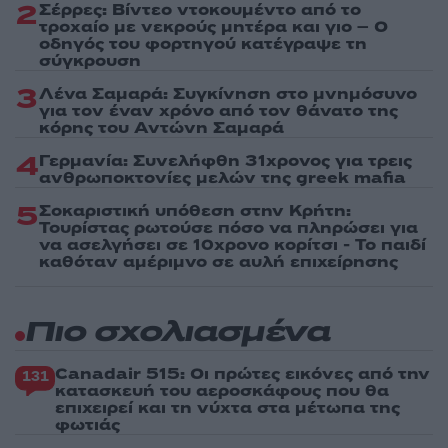
2
Σέρρες: Βίντεο ντοκουμέντο από το
τροχαίο με νεκρούς μητέρα και γιο – Ο
οδηγός του φορτηγού κατέγραψε τη
σύγκρουση
3
Λένα Σαμαρά: Συγκίνηση στο μνημόσυνο
για τον έναν χρόνο από τον θάνατο της
κόρης του Αντώνη Σαμαρά
4
Γερμανία: Συνελήφθη 31χρονος για τρεις
ανθρωποκτονίες μελών της greek mafia
5
Σοκαριστική υπόθεση στην Κρήτη:
Τουρίστας ρωτούσε πόσο να πληρώσει για
να ασελγήσει σε 10χρονο κορίτσι - Το παιδί
καθόταν αμέριμνο σε αυλή επιχείρησης
Πιο σχολιασμένα
Canadair 515: Οι πρώτες εικόνες από την
131
κατασκευή του αεροσκάφους που θα
επιχειρεί και τη νύχτα στα μέτωπα της
φωτιάς