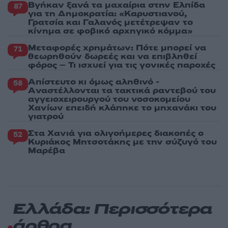
Βγήκαν ξανά τα μαχαίρια στην Ελπίδα
87
για τη Δημοκρατία: «Καρυστιανού,
Γρατσία και Γαλανός μετέτρεψαν το
κίνημα σε φοβικό αρχηγικό κόμμα»
Μεταφορές χρημάτων: Πότε μπορεί να
71
θεωρηθούν δωρεές και να επιβληθεί
φόρος – Τι ισχυεί για τις γονικές παροχές
Απίστευτο κι όμως αληθινό -
58
Aναστέλλονται τα τακτικά ραντεβού του
αγγειοχειρουργού του νοσοκομείου
Χανίων επειδή κλάπηκε το μηχανάκι του
γιατρού
Στα Χανιά για ολιγοήμερες διακοπές ο
52
Κυριάκος Μητσοτάκης με την σύζυγό του
Μαρέβα
Ελλάδα: Περισσότερα
άρθρα