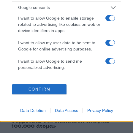
Όροι Χρήσης
. Το site προστατεύεται από reCAPTCHA, ισχύουν
Πολιτική Απορρήτου
&
Όροι Χρήσης
της Google.
Google consents
Ελλάδα
I want to allow Google to enable storage
ΣΑΜΟΘΡΑΚΗ
ΨΑΡΑΔΕΣ
related to advertising like cookies on web or
device identifiers in apps.
Share:
I want to allow my user data to be sent to
Ακολουθήστε το Νewsit.gr στο
Google News
και
Google for online advertising purposes.
ενημερωθείτε πρώτοι για όλη την ειδησεογραφία και τα
τελευταία νέα
της ημέρας
I want to allow Google to send me
personalized advertising.
CONFIRM
Πιο δημοφιλή
1
Marfin: Η 46χρονη πήρε προθεσμία για να
Data Deletion
Data Access
Privacy Policy
απολογηθεί την Τρίτη – «Είναι αθώα,
συμμετείχε στη διαδήλωση όπως και
100.000 άτομα»