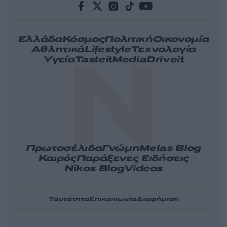
Ελλάδα
Κόσμος
Πολιτική
Οικονομία
Αθλητικά
Lifestyle
Τεχνολογία
Υγεία
Tasteit
Media
Driveit
Πρωτοσέλιδα
Γνώμη
Melas Blog
Καιρός
Παράξενες Ειδήσεις
Nikos Blog
Videos
Ταυτότητα
Επικοινωνία
Διαφήμιση