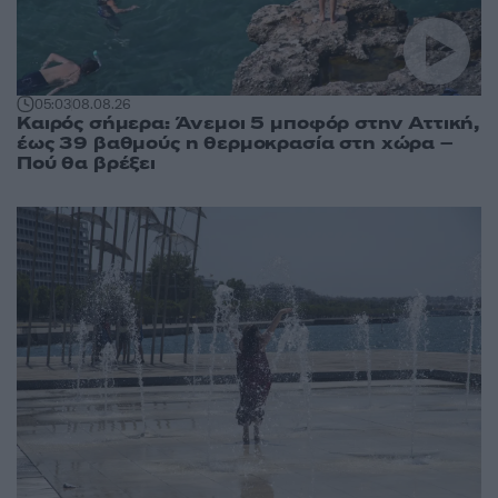
05:03
08.08.26
Καιρός σήμερα: Άνεμοι 5 μποφόρ στην Αττική,
έως 39 βαθμούς η θερμοκρασία στη χώρα –
Πού θα βρέξει