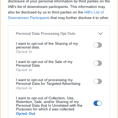
έκτασης
disclosure of your personal information by third parties on the
IAB’s list of downstream participants. This information may
also be disclosed by us to third parties on the
IAB’s List of
Σχόλια
Downstream Participants
that may further disclose it to other
third parties.
Please note that this website/app uses one or more Google
Personal Data Processing Opt Outs
services and may gather and store information including but
not limited to your visit or usage behaviour. You may click to
I want to opt-out of the Sharing of my
personal data.
Σχολίασε εδώ
grant or deny consent to Google and its third-party tags to
Opted In
use your data for below specified purposes in below Google
consent section.
I want to opt-out of the Sale of my
50 /50
Personal Data.
Opted In
I want to opt-out of processing my
Personal Data for Targeted Advertising.
Opted In
2000 /2000
I want to opt-out of Collection, Use,
Retention, Sale, and/or Sharing of my
Personal Data that Is Unrelated with the
Υποβολή σχολίου
Purposes for which it was collected.
Opted Out