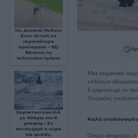
Ιός Δυτικού Νείλου:
Στην Αττική τα
περισσότερα
κρούσματα – Έξι
Προ
θάνατοι τις
τελευταίες ημέρες
Μια σημαντική παρ
ελλήνων αξιωματικ
Σύμφωνα με το πρω
Τουρκίας τουλάχισ
Εκρηκτικό κοκτέιλ
με 40άρια και 8
Καλά υπολογισμέν
μποφόρ - Σε
συναγερμό η χώρα
για φωτιές,
Όπως αναφέρει, η 