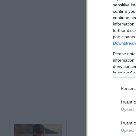
sensitive in
confirm you
continue se
information 
further disc
participants
Downstream 
Please note
information 
deny consent
in below Go
Persona
I want t
Opted 
I want t
Opted 