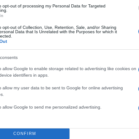
to opt-out of processing my Personal Data for Targeted
ing.
In
τον Μάιο την απελευθέρωση των δυο Ελλήνων
o opt-out of Collection, Use, Retention, Sale, and/or Sharing
ersonal Data that Is Unrelated with the Purposes for which it
lected.
Out
ι ότι η κράτηση των Ελλήνων αξιωματικών, για τους ο
τασκευαστεί ακόμα και κατηγορητήριο κατασκοπείας, μ
consents
 τότε και πάντα υπο την προϋπόθεση ότι θα γίνει η
o allow Google to enable storage related to advertising like cookies on
evice identifiers in apps.
στο κάδρο μπήκε και η άρνηση την Τρίτη 06/03 του
o allow my user data to be sent to Google for online advertising
s.
 να εκδώσει ακόμα έναν από τους 9 τούρκους κου
αν συλληφθεί για τρομοκρατία στην Αθήνα.
to allow Google to send me personalized advertising.
ληροφορία που αναφέρει η εφημερίδα είναι ότι σύ
λους οι δικαστές που χειρίζονται την υπόθεση των 8
CONFIRM