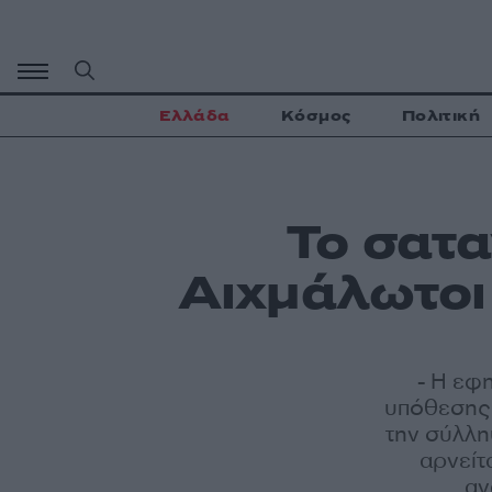
Μετάβαση
σε
περιεχόμενο
Ελλάδα
Κόσμος
Πολιτική
Το σατα
Αιχμάλωτοι 
- Η εφ
υπόθεσης 
την σύλλη
αρνείτ
αν