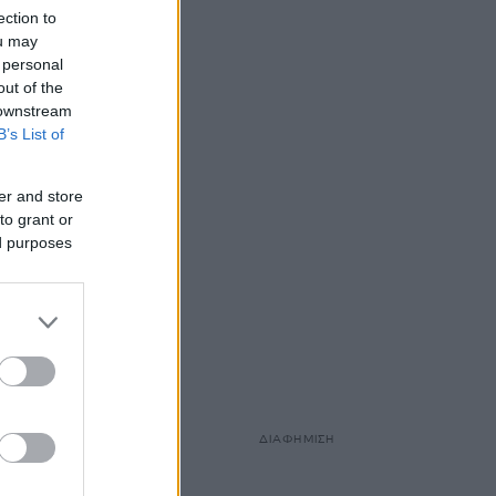
ection to
ou may
 personal
out of the
 downstream
B’s List of
er and store
to grant or
ed purposes
ΔΙΑΦΗΜΙΣΗ