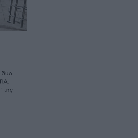
ν δυο
ΤΙΑ.
” της