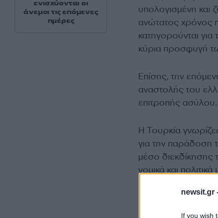
ενισχύονται οι
υπολογισμένη και ζ
άνεμοι τις επόμενες
ημέρες
ανώτατος χρόνος 
κατηγορούνται για 
κύρια προσφυγή τω
Επίσης, την επόμεν
αναστολής του ελλ
επιτροπής ασύλου.
Η Τουρκία γνωρίζει 
για την παράδοση τ
μέσο διεκδίκησης 
νομικά και πολιτικά 
newsit.gr 
If you wish 