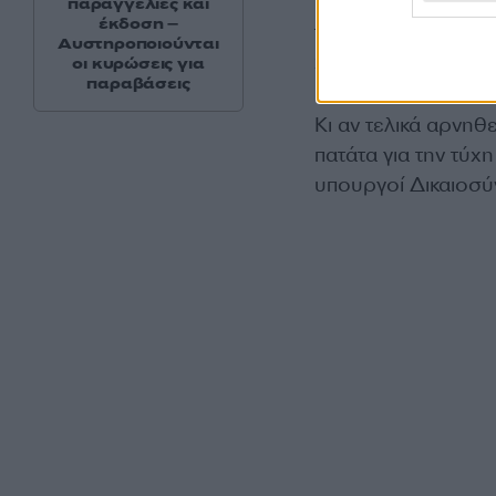
τούρκων αξιωματικ
παραγγελίες και
έκδοση –
τρύπα. Δηλαδή να
Αυστηροποιούνται
χώρα τους, είτε απ
οι κυρώσεις για
παραβάσεις
Κι αν τελικά αρνηθ
πατάτα για την τύχ
υπουργοί Δικαιοσύ