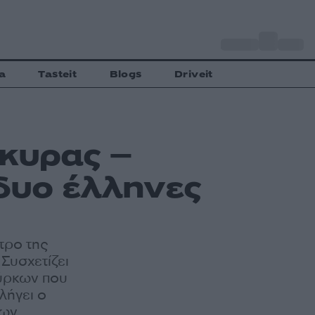
o
Αθήνα
30
C
a
Tasteit
Blogs
Driveit
γκυρας –
 δυο έλληνες
τρο της
Συσχετίζει
ούρκων που
λήγει ο
κων