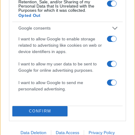
Retention, Sale, and/or Sharing of my
Personal Data that Is Unrelated with the
Ελλάδα: Περισσότερα
Purposes for which it was collected.
Opted Out
άρθρα
Google consents
I want to allow Google to enable storage
related to advertising like cookies on web or
device identifiers in apps.
I want to allow my user data to be sent to
Google for online advertising purposes.
I want to allow Google to send me
personalized advertising.
CONFIRM
05:03
07.08.26
Καιρός σήμερα: 38άρια και ισχυροί βοριάδες –
Τοπικές βροχές και καταιγίδες στα ηπειρωτικά
Data Deletion
Data Access
Privacy Policy