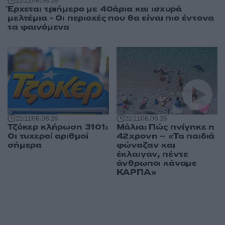
22:21
06.08.26
Έρχεται τριήμερο με 40άρια και ισχυρά
μελτέμια - Οι περιοχές που θα είναι πιο έντονα
τα φαινόμενα
22:11
06.08.26
22:11
06.08.26
Τζόκερ κλήρωση 3101:
Μάλια: Πώς πνίγηκε η
Οι τυχεροί αριθμοί
42χρονη – «Τα παιδιά
σήμερα
φώναζαν και
έκλαιγαν, πέντε
άνθρωποι κάναμε
ΚΑΡΠΑ»