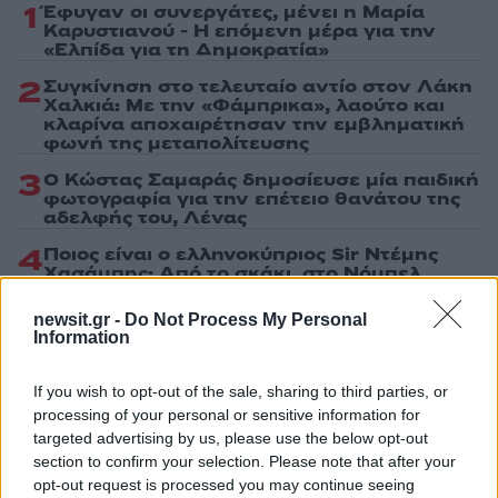
1
Έφυγαν οι συνεργάτες, μένει η Μαρία
Καρυστιανού - Η επόμενη μέρα για την
«Ελπίδα για τη Δημοκρατία»
2
Συγκίνηση στο τελευταίο αντίο στον Λάκη
Χαλκιά: Με την «Φάμπρικα», λαούτο και
κλαρίνα αποχαιρέτησαν την εμβληματική
φωνή της μεταπολίτευσης
3
Ο Κώστας Σαμαράς δημοσίευσε μία παιδική
φωτογραφία για την επέτειο θανάτου της
αδελφής του, Λένας
4
Ποιος είναι ο ελληνοκύπριος Sir Ντέμης
Χασάμπης: Από το σκάκι, στο Νόμπελ
Χημείας και στο «τιμόνι» της AI της Google
newsit.gr -
Do Not Process My Personal
5
Canadair 515: Οι πρώτες εικόνες από την
Information
κατασκευή του αεροσκάφους που θα
επιχειρεί και τη νύχτα στα μέτωπα της
φωτιάς
If you wish to opt-out of the sale, sharing to third parties, or
processing of your personal or sensitive information for
targeted advertising by us, please use the below opt-out
Πιο σχολιασμένα
section to confirm your selection. Please note that after your
opt-out request is processed you may continue seeing