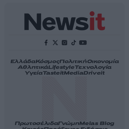
Ελλάδα
Κόσμος
Πολιτική
Οικονομία
Αθλητικά
Lifestyle
Τεχνολογία
Υγεία
Tasteit
Media
Driveit
Πρωτοσέλιδα
Γνώμη
Melas Blog