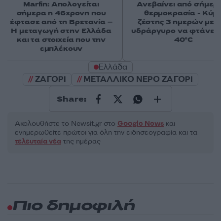
Marfin: Απολογείται
Ανεβαίνει από σήμερ
σήμερα η 46χρονη που
θερμοκρασία - Κύμ
έφτασε από τη Βρετανία –
ζέστης 3 ημερών με 
Η μεταγωγή στην Ελλάδα
υδράργυρο να φτάνει 
και τα στοιχεία που την
40°C
εμπλέκουν
Ελλάδα
ΖΑΓΟΡΙ
ΜΕΤΑΛΛΙΚΟ ΝΕΡΟ ΖΑΓΟΡΙ
Share:
Ακολουθήστε το Νewsit.gr στο
Google News
και
ενημερωθείτε πρώτοι για όλη την ειδησεογραφία και τα
τελευταία νέα
της ημέρας
Πιο δημοφιλή