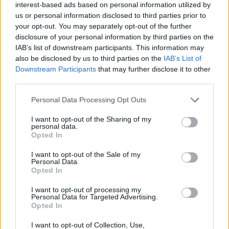
Μητσοτάκης στην υπογραφή συμφωνίας
interest-based ads based on personal information utilized by
198
για την ηλεκτρική διασύνδεση Ελλάδας –
us or personal information disclosed to third parties prior to
Κύπρου: «Ισχυρή ψήφος εμπιστοσύνης» η
your opt-out. You may separately opt-out of the further
είσοδος της Meridiam στην GSI
disclosure of your personal information by third parties on the
Αυγερινός, Μουτσάτσου και ακόμη 20
IAB’s list of downstream participants. This information may
85
πρώην στελέχη κατά Καρυστιανού: «Δεν
also be disclosed by us to third parties on the
IAB’s List of
αποχωρήσαμε για καρέκλες», αιχμές για
Downstream Participants
that may further disclose it to other
«συγκεντρωτικό μοντέλο»
third parties.
Το πολωμένο μελτέμι που τροφοδότησε
59
Please note that this website/app uses one or more Google
τις φωτιές σε Αττική και Βοιωτία: «Από τα
Personal Data Processing Opt Outs
ισχυρότερα επεισόδια των τελευταίων 50
services and may gather and store information including but
χρόνων»
not limited to your visit or usage behaviour. You may click to
I want to opt-out of the Sharing of my
personal data.
grant or deny consent to Google and its third-party tags to
Κρανίου τόπος το Πόρτο Γερμενό μετά το
Opted In
51
use your data for below specified purposes in below Google
καταστροφικό πέρασμα της φωτιάς –
Ξεκίνησε η αυτοψία στα καμένα σπίτια
consent section.
I want to opt-out of the Sale of my
Personal Data.
Οδηγός στη Μύκονο άρπαξε τσάντα
47
Opted In
Hermès και Rolex αξίας 75.000 ευρώ από
Ουκρανό τουρίστα
I want to opt-out of processing my
Personal Data for Targeted Advertising.
Opted In
I want to opt-out of Collection, Use,