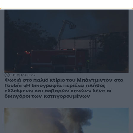
00:18
07.08.26
Φωτιά στο παλιό κτίριο του Μπάντμιντον στο
Γουδή: «Η δικογραφία περιέχει πλήθος
ελλείψεων και σοβαρών κενών» λένε οι
δικηγόροι των κατηγορουμένων