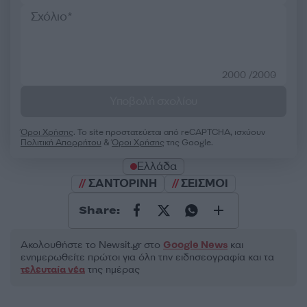
2000 /2000
Υποβολή σχολίου
Όροι Χρήσης
. Το site προστατεύεται από reCAPTCHA, ισχύουν
Πολιτική Απορρήτου
&
Όροι Χρήσης
της Google.
Ελλάδα
ΣΑΝΤΟΡΙΝΗ
ΣΕΙΣΜΟΙ
Share:
Ακολουθήστε το Νewsit.gr στο
Google News
και
ενημερωθείτε πρώτοι για όλη την ειδησεογραφία και τα
τελευταία νέα
της ημέρας