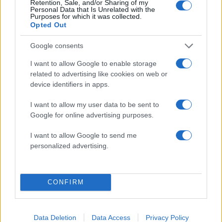
Retention, Sale, and/or Sharing of my
Personal Data that Is Unrelated with the
Purposes for which it was collected.
Opted Out
Google consents
I want to allow Google to enable storage
related to advertising like cookies on web or
device identifiers in apps.
Πηγή φωτογραφίας / Cuclades Live
I want to allow my user data to be sent to
Google for online advertising purposes.
Στις συγκεκριμένες περιοχές οι κάτοικοι
κοιμήθηκαν το βράδυ της Δευτέρας (03.02.25)
I want to allow Google to send me
μέσα στα αυτοκίνητά τους, έξω από τα σπίτια
personalized advertising.
τους.
CONFIRM
Data Deletion
Data Access
Privacy Policy