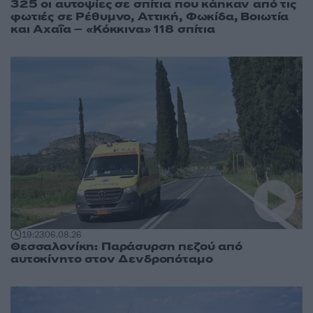
325 οι αυτοψίες σε σπίτια που κάηκαν από τις
φωτιές σε Ρέθυμνο, Αττική, Φωκίδα, Βοιωτία
και Αχαΐα – «Κόκκινα» 118 σπίτια
19:23
06.08.26
Θεσσαλονίκη: Παράσυρση πεζού από
αυτοκίνητο στον Δενδροπόταμο