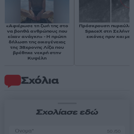
«Αφιέρωσε τη ζωή της στο
Πρόσκρουση πυραύλου
να βοηθά ανθρώπους που
SpaceX στη Σελήνη: 
είχαν ανάγκη» - Η πρώτη
εικόνες πριν και μετ
δήλωση της οικογένειας
της 38χρονης Λίζα που
βρέθηκε νεκρή στην
Κυψέλη
Σχόλια
Σχολίασε εδώ
50 /50