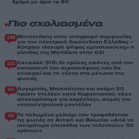
δρόμο με όριο τα 80
Πιο σχολιασμένα
Μητσοτάκης στην υπογραφή συμφωνίας
198
για την ηλεκτρική διασύνδεση Ελλάδας –
Κύπρου: «Ισχυρή ψήφος εμπιστοσύνης» η
είσοδος της Meridiam στην GSI
Canadair 515: Οι πρώτες εικόνες από την
121
κατασκευή του αεροσκάφους που θα
επιχειρεί και τη νύχτα στα μέτωπα της
φωτιάς
Αυγερινός, Μουτσάτσου και ακόμη 20
84
πρώην στελέχη κατά Καρυστιανού: «Δεν
αποχωρήσαμε για καρέκλες», αιχμές για
«συγκεντρωτικό μοντέλο»
Το πολωμένο μελτέμι που τροφοδότησε
59
τις φωτιές σε Αττική και Βοιωτία: «Από τα
ισχυρότερα επεισόδια των τελευταίων 50
χρόνων»