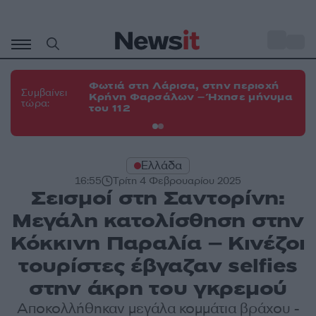
Μετάβαση
σε
o
34
περιεχόμενο
Φωτιά στη Λάρισα, στην περιοχή
Φω
Συμβαίνει
Κρήνη Φαρσάλων – Ήχησε μήνυμα
Κο
τώρα:
του 112
α
Ελλάδα
16:55
Τρίτη 4 Φεβρουαρίου 2025
Σεισμοί στη Σαντορίνη:
Μεγάλη κατολίσθηση στην
Κόκκινη Παραλία – Κινέζοι
τουρίστες έβγαζαν selfies
στην άκρη του γκρεμού
Αποκολλήθηκαν μεγάλα κομμάτια βράχου -