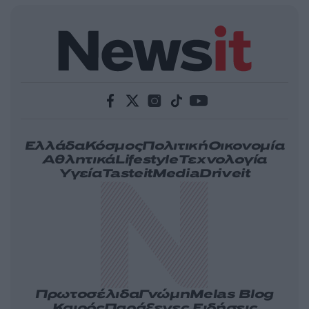
Ελλάδα
Κόσμος
Πολιτική
Οικονομία
Αθλητικά
Lifestyle
Τεχνολογία
Υγεία
Tasteit
Media
Driveit
Πρωτοσέλιδα
Γνώμη
Melas Blog
Καιρός
Παράξενες Ειδήσεις