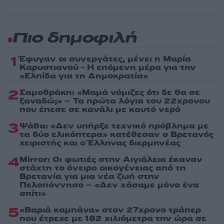
Πιο δημοφιλή
1
Έφυγαν οι συνεργάτες, μένει η Μαρία
Καρυστιανού - Η επόμενη μέρα για την
«Ελπίδα για τη Δημοκρατία»
2
Σαμοθράκη: «Μαμά νόμιζες ότι δε θα σε
ξαναδώ;» – Τα πρώτα λόγια του 22χρονου
που έπεσε σε κανάλι με καυτό νερό
3
Ψάθα: «Δεν υπήρξε τεχνικό πρόβλημα με
τα δύο ελικόπτερα» κατέθεσαν ο Βρετανός
χειριστής και ο Έλληνας διερμηνέας
4
Mirror: Οι φωτιές στην Αιγιάλεια έκαναν
στάχτη το όνειρο οικογένειας από τη
Βρετανία για μια νέα ζωή στην
Πελοπόννησο – «Δεν χάσαμε μόνο ένα
σπίτι»
5
«Βαριά καμπάνα» στον 27χρονο τράπερ
που έτρεχε με 182 χιλιόμετρα την ώρα σε